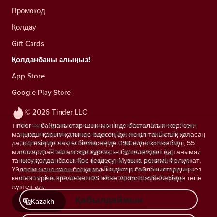
Промокод
Қолдау
Gift Cards
Қолданбаны алыңыз!
App Store
Google Play Store
© 2026 Tinder LLC
Біз сіздің құпиялылығыңызды сақтаймыз. Біз және біздің
Tinder — байланыстар шын мәнінде басталатын жер: сен
серіктестеріміз трекерлерді пайдаланып, веб-сайттың
маңызды қарым-қатынас іздесең де, жеңіл таныстық қаласаң
аудиториясын есептейді және сіздерге ұсыныстар
да, әлі өзің де нақты білмесең де. 190 елде қолжетімді, 55
көрсетіп, Tinder операцияларын жақсартады.
Біз
миллиардтан астам жұп құрған — бұл әлемдегі ең танымал
пайдаланатын cookie файлдары және провайдерлері
танысу қолданбасы. Қос кездесу, Музыка режимі, Төлқұжат,
туралы қосымша ақпарат.
Параметрлер бөлімінде кез
Үйлесім және тағы басқа мүмкіндіктер байланыстардың кез
келген уақытта келісімнен бас тартуыңызға болады.
келген түріне арналған. iOS және Android жүйелерінде тегін
жүктеп ал.
Қабылдаймын
Kazakh