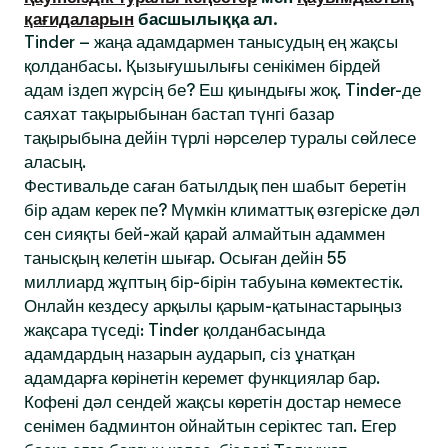
қағидаларын
басшылыққа ал.
Tinder – жаңа адамдармен танысудың ең жақсы
қолданбасы. Қызығушылығы сенікімен бірдей
адам іздеп жүрсің бе? Еш қиындығы жоқ. Tinder-де
саяхат тақырыбынан бастап түнгі базар
тақырыбына дейін түрлі нәрселер туралы сөйлесе
аласың.
Фестивальде саған батылдық пен шабыт беретін
бір адам керек пе? Мүмкін климаттық өзгеріске дәл
сен сияқты бей-жай қарай алмайтын адаммен
танысқың келетін шығар. Осыған дейін 55
миллиард жұптың бір-бірін табуына көмектестік.
Онлайн кездесу арқылы қарым-қатынастарыңыз
жақсара түседі: Tinder қолданбасында
адамдардың назарын аударып, сіз ұнатқан
адамдарға көрінетін керемет функциялар бар.
Кофені дәл сендей жақсы көретін достар немесе
сенімен бадминтон ойнайтын серіктес тап. Егер