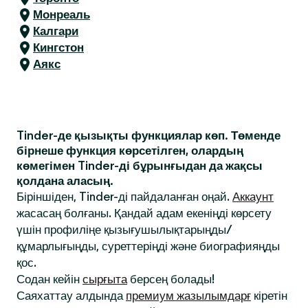
Монреаль
Калгари
Кингстон
Аякс
Tinder-де қызықты функциялар көп. Төменде
бірнеше функция көрсетілген, олардың
көмегімен Tinder-ді бұрынғыдан да жақсы
қолдана аласың.
Біріншіден, Tinder-ді пайдаланған оңай.
Аккаунт
жасасаң болғаны. Қандай адам екеніңді көрсету
үшін профиліңе қызығушылықтарыңды/
құмарлығыңды, суреттеріңді және биографияңды
қос.
Содан кейін
сырғыта
берсең болады!
Саяхаттау алдында
премиум жазылымдарғ
кіретін