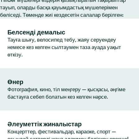
Tinder мүшелері өздерін қызықтыратын тақырыптар
тауып, оларды басқа қауымдастық мүшелерімен
бөліседі. Төменде жиі кездесетін салалар берілген:
Белсенді демалыс
Тауға шығу, велосипед тебу, жаяу серуендеу
немесе кез келген сылтаумен таза ауада уақыт
өткізу.
Өнер
Фотография, кино, тіл меңгеру — қысқасы, әңгіме
бастауға себеп болатын кез келген нәрсе.
Әлеуметтік жиналыстар
Концерттер, фестивальдар, караоке, спорт —