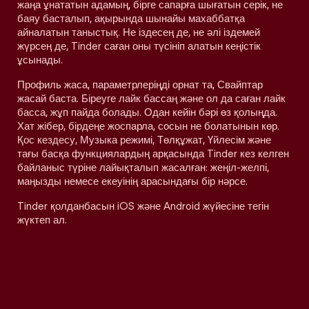
жаңа ұнататын адамың, бірге сапарға шығатын серік, не
баяу басталып, ақырында шынайы махаббатқа
айналатын таныстық. Не іздесең де, не әлі іздемей
жүрсең де, Tinder саған оны түсініп алатын кеңістік
ұсынады.
Профиль жаса, параметрлеріңді орнат та, Свайптар
жасай баста. Біреуге лайк бассаң және ол да саған лайк
басса, жұп пайда болады. Одан кейін бәрі өз қолыңда.
Хат жібер, бірдеңе жоспарла, сосын не болатынын көр.
Қос кездесу, Музыка режимі, Төлқұжат, Үйлесім және
тағы басқа функциялардың арқасында Tinder кез келген
байланыс түріне лайықталып жасалған: жеңіл-желпі,
маңызды немесе екеуінің арасындағы бір нәрсе.
Tinder қолданбасын iOS және Android жүйесіне тегін
жүктеп ал.