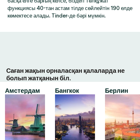
басқа елге барғың келсе, біздегі Төлқұжат
функциясы 40-тан астам тілде сөйлейтін 190 елде
көмектесе алады. Tinder-де бәрі мүмкін.
Саған жақын орналасқан қалаларда не
болып жатқанын біл.
Амстердам
Бангкок
Берлин