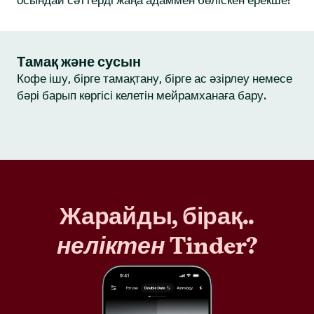
осындай сәттерді жаңа адаммен бөліскен ерекше!
Тамақ және сусын
Кофе ішу, бірге тамақтану, бірге ас әзірлеу немесе
бәрі барып көргісі келетін мейрамханаға бару.
Жарайды, бірақ..
неліктен
Tinder?