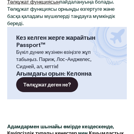
Төлқұжат функциясын
пайдалануыңа болады.
Төлқұжат функциясы орныңды өзгертуге және
басқа қаладағы мүшелерді таңдауға мүмкіндік
береді.
Кез келген жерге жарайтын
Passport™
Бүкіл дүние жүзінен өзіңізге жұп
табыңыз. Париж, Лос-Анджелес,
Сидней, ал, кеттік!
Ағымдағы орын
:
Келонна
Төлқұжат деген не?
Адамдармен шынайы өмірде кездескенде,
Қауіпсіздік туралы кеңестер
мен
Қауымдастық