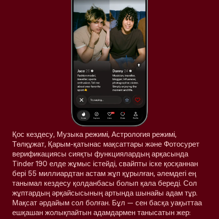
Қос кездесу, Музыка режимі, Астрология режимі,
Төлқұжат, Қарым-қатынас мақсаттары және Фотосурет
верификациясы сияқты функциялардың арқасында
Tinder 190 елде жұмыс істейді, свайпты іске қосқаннан
бері 55 миллиардтан астам жұп құрылған, әлемдегі ең
танымал кездесу қолданбасы болып қала береді. Сол
жұптардың әрқайсысының артында шынайы адам тұр.
Мақсат әрдайым сол болған. Бұл — сен басқа уақыттаа
ешқашан жолықпайтын адамдармен танысатын жер: