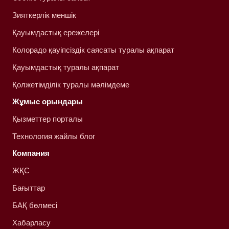
Зияткерлік меншік
Қауымдастық ережелері
Колорадо қауіпсіздік саясаты туралы ақпарат
Қауымдастық туралы ақпарат
Қолжетімділік туралы мәлімдеме
Жұмыс орындары
Қызметтер порталы
Технология жайлы блог
Компания
ЖҚС
Бағыттар
БАҚ бөлмесі
Хабарласу