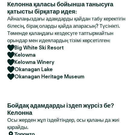
Келонна қаласы бойынша танысуға
қатысты бірқатар идея:
Айналаңыздағы адамдарды қайдан табу керектігін
білесің, бірақ оларды қайда апарасың? Түсінікті.
Төменде қалаңдағы кездесуге таптырмайтын
орындар мен идеялардың тізімі көрсетілген:
Big White Ski Resort
Kelowna
Kelowna Winery
Okanagan Lake
Okanagan Heritage Museum
Бойдақ адамдарды іздеп жүрсіз бе?
Келонна
Осы жерден жұп іздейтіндер, осы қаланы да жиі
қарайды.
Торонто