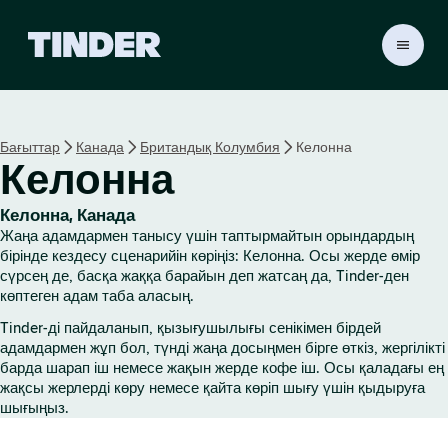
T
i
n
d
e
Бағыттар
Канада
Британдық Колумбия
Келонна
r
Келонна
H
o
m
Келонна, Канада
e
Жаңа адамдармен танысу үшін таптырмайтын орындардың
бірінде кездесу сценарийін көріңіз: Келонна. Осы жерде өмір
сүрсең де, басқа жаққа барайын деп жатсаң да, Tinder-ден
көптеген адам таба аласың.
Tinder-ді пайдаланып, қызығушылығы сенікімен бірдей
адамдармен жұп бол, түнді жаңа досыңмен бірге өткіз, жергілікті
барда шарап іш немесе жақын жерде кофе іш. Осы қаладағы ең
жақсы жерлерді көру немесе қайта көріп шығу үшін қыдыруға
шығыңыз.