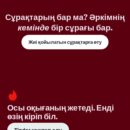
Сұрақтарың бар ма? Әркімнің
кемінде
бір сұрағы бар.
Жиі қойылатын сұрақтарға өту
Осы оқығаның жетеді. Енді
өзің кіріп біл.