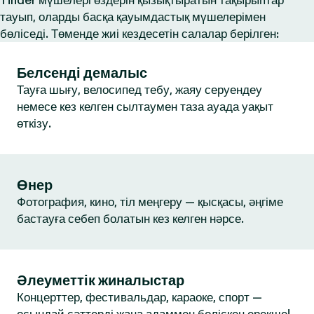
Tinder мүшелері өздерін қызықтыратын тақырыптар
тауып, оларды басқа қауымдастық мүшелерімен
бөліседі. Төменде жиі кездесетін салалар берілген:
Белсенді демалыс
Тауға шығу, велосипед тебу, жаяу серуендеу
немесе кез келген сылтаумен таза ауада уақыт
өткізу.
Өнер
Фотография, кино, тіл меңгеру — қысқасы, әңгіме
бастауға себеп болатын кез келген нәрсе.
Әлеуметтік жиналыстар
Концерттер, фестивальдар, караоке, спорт —