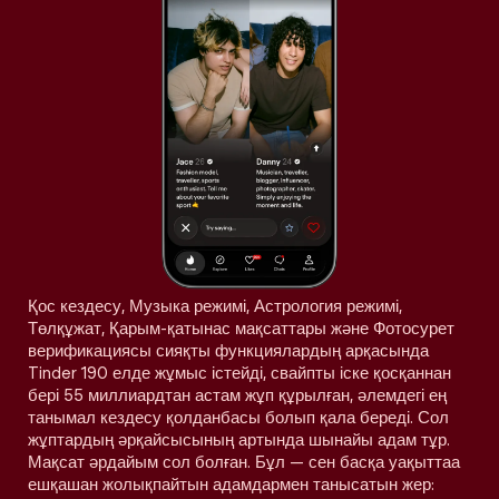
Қос кездесу, Музыка режимі, Астрология режимі,
Төлқұжат, Қарым-қатынас мақсаттары және Фотосурет
верификациясы сияқты функциялардың арқасында
Tinder 190 елде жұмыс істейді, свайпты іске қосқаннан
бері 55 миллиардтан астам жұп құрылған, әлемдегі ең
танымал кездесу қолданбасы болып қала береді. Сол
жұптардың әрқайсысының артында шынайы адам тұр.
Мақсат әрдайым сол болған. Бұл — сен басқа уақыттаа
ешқашан жолықпайтын адамдармен танысатын жер: