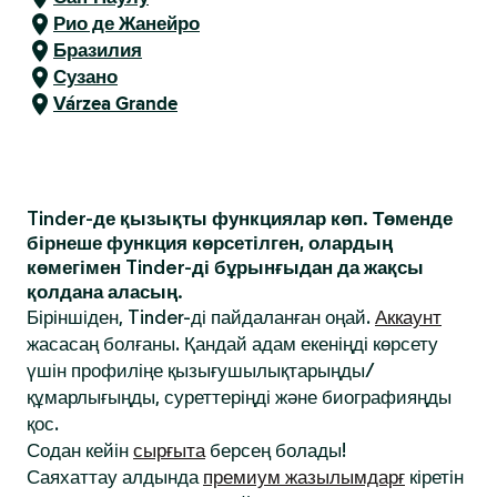
Рио де Жанейро
Бразилия
Сузано
Várzea Grande
Tinder-де қызықты функциялар көп. Төменде
бірнеше функция көрсетілген, олардың
көмегімен Tinder-ді бұрынғыдан да жақсы
қолдана аласың.
Біріншіден, Tinder-ді пайдаланған оңай.
Аккаунт
жасасаң болғаны. Қандай адам екеніңді көрсету
үшін профиліңе қызығушылықтарыңды/
құмарлығыңды, суреттеріңді және биографияңды
қос.
Содан кейін
сырғыта
берсең болады!
Саяхаттау алдында
премиум жазылымдарғ
кіретін