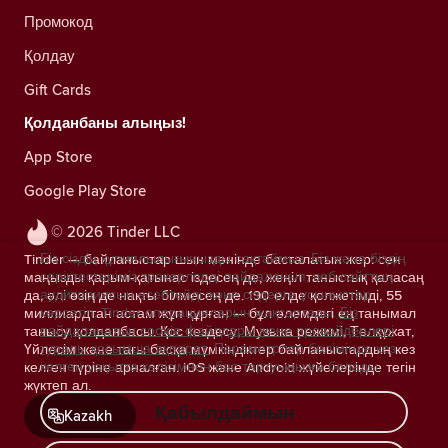
Промокод
Қолдау
Gift Cards
Қолданбаны алыңыз!
App Store
Google Play Store
© 2026 Tinder LLC
Біз сіздің құпиялылығыңызды сақтаймыз. Біз және біздің
Tinder — байланыстар шын мәнінде басталатын жер: сен
серіктестеріміз трекерлерді пайдаланып, веб-сайттың
маңызды қарым-қатынас іздесең де, жеңіл таныстық қаласаң
аудиториясын есептейді және сіздерге ұсыныстар
да, әлі өзің де нақты білмесең де. 190 елде қолжетімді, 55
көрсетіп, Tinder операцияларын жақсартады.
Біз
миллиардтан астам жұп құрған — бұл әлемдегі ең танымал
пайдаланатын cookie файлдары және провайдерлері
танысу қолданбасы. Қос кездесу, Музыка режимі, Төлқұжат,
туралы қосымша ақпарат.
Параметрлер бөлімінде кез
Үйлесім және тағы басқа мүмкіндіктер байланыстардың кез
келген уақытта келісімнен бас тартуыңызға болады.
келген түріне арналған. iOS және Android жүйелерінде тегін
жүктеп ал.
Қабылдаймын
Kazakh