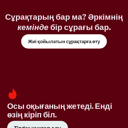
Сұрақтарың бар ма? Әркімнің
кемінде
бір сұрағы бар.
Жиі қойылатын сұрақтарға өту
Осы оқығаның жетеді. Енді
өзің кіріп біл.