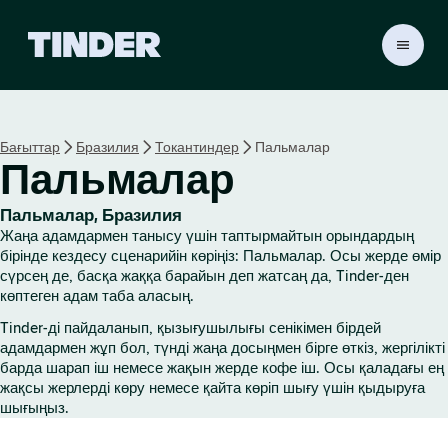
T
i
n
d
e
Бағыттар
Бразилия
Токантиндер
Пальмалар
r
Пальмалар
H
o
m
Пальмалар, Бразилия
e
Жаңа адамдармен танысу үшін таптырмайтын орындардың
бірінде кездесу сценарийін көріңіз: Пальмалар. Осы жерде өмір
сүрсең де, басқа жаққа барайын деп жатсаң да, Tinder-ден
көптеген адам таба аласың.
Tinder-ді пайдаланып, қызығушылығы сенікімен бірдей
адамдармен жұп бол, түнді жаңа досыңмен бірге өткіз, жергілікті
барда шарап іш немесе жақын жерде кофе іш. Осы қаладағы ең
жақсы жерлерді көру немесе қайта көріп шығу үшін қыдыруға
шығыңыз.