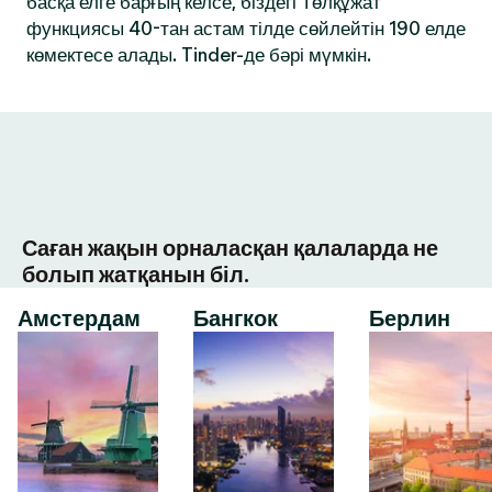
басқа елге барғың келсе, біздегі Төлқұжат
функциясы 40-тан астам тілде сөйлейтін 190 елде
көмектесе алады. Tinder-де бәрі мүмкін.
Саған жақын орналасқан қалаларда не
болып жатқанын біл.
Амстердам
Бангкок
Берлин