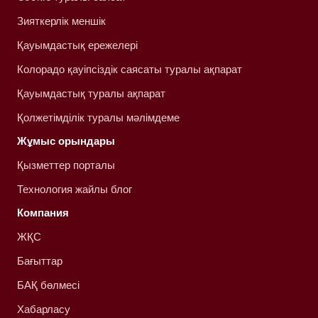
Зияткерлік меншік
Қауымдастық ережелері
Колорадо қауіпсіздік саясаты туралы ақпарат
Қауымдастық туралы ақпарат
Қолжетімділік туралы мәлімдеме
Жұмыс орындары
Қызметтер порталы
Технология жайлы блог
Компания
ЖҚС
Бағыттар
БАҚ бөлмесі
Хабарласу