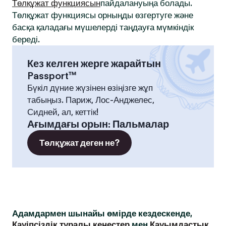
Төлқұжат функциясын
пайдалануыңа болады.
Төлқұжат функциясы орныңды өзгертуге және
басқа қаладағы мүшелерді таңдауға мүмкіндік
береді.
Кез келген жерге жарайтын
Passport™
Бүкіл дүние жүзінен өзіңізге жұп
табыңыз. Париж, Лос-Анджелес,
Сидней, ал, кеттік!
Ағымдағы орын
:
Пальмалар
Төлқұжат деген не?
Адамдармен шынайы өмірде кездескенде,
Қауіпсіздік туралы кеңестер
мен
Қауымдастық