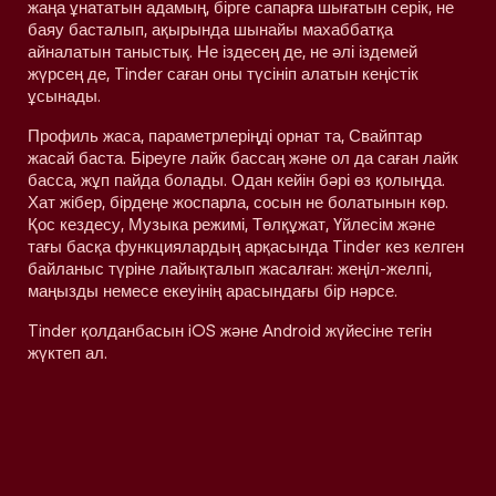
жаңа ұнататын адамың, бірге сапарға шығатын серік, не
баяу басталып, ақырында шынайы махаббатқа
айналатын таныстық. Не іздесең де, не әлі іздемей
жүрсең де, Tinder саған оны түсініп алатын кеңістік
ұсынады.
Профиль жаса, параметрлеріңді орнат та, Свайптар
жасай баста. Біреуге лайк бассаң және ол да саған лайк
басса, жұп пайда болады. Одан кейін бәрі өз қолыңда.
Хат жібер, бірдеңе жоспарла, сосын не болатынын көр.
Қос кездесу, Музыка режимі, Төлқұжат, Үйлесім және
тағы басқа функциялардың арқасында Tinder кез келген
байланыс түріне лайықталып жасалған: жеңіл-желпі,
маңызды немесе екеуінің арасындағы бір нәрсе.
Tinder қолданбасын iOS және Android жүйесіне тегін
жүктеп ал.