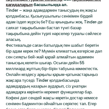
қағидаларын
басшылыққа ал.
Tinder – жаңа адамдармен танысудың ең жақсы
қолданбасы. Қызығушылығы сенікімен бірдей
адам іздеп жүрсің бе? Еш қиындығы жоқ. Tinder-де
саяхат тақырыбынан бастап түнгі базар
тақырыбына дейін түрлі нәрселер туралы сөйлесе
аласың.
Фестивальде саған батылдық пен шабыт беретін
бір адам керек пе? Мүмкін климаттық өзгеріске дәл
сен сияқты бей-жай қарай алмайтын адаммен
танысқың келетін шығар. Осыған дейін 55
миллиард жұптың бір-бірін табуына көмектестік.
Онлайн кездесу арқылы қарым-қатынастарыңыз
жақсара түседі: Tinder қолданбасында
адамдардың назарын аударып, сіз ұнатқан
адамдарға көрінетін керемет функциялар бар.
Кофені дәл сендей жақсы көретін достар немесе
сенімен бадминтон ойнайтын серіктес тап. Егер