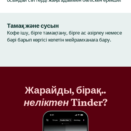
осындай сәттерді жаңа адаммен бөліскен ерекше!
Тамақ және сусын
Кофе ішу, бірге тамақтану, бірге ас әзірлеу немесе
бәрі барып көргісі келетін мейрамханаға бару.
Жарайды, бірақ..
неліктен
Tinder?