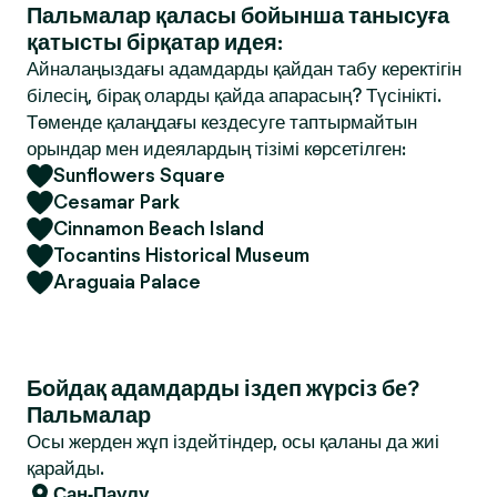
Пальмалар қаласы бойынша танысуға
қатысты бірқатар идея:
Айналаңыздағы адамдарды қайдан табу керектігін
білесің, бірақ оларды қайда апарасың? Түсінікті.
Төменде қалаңдағы кездесуге таптырмайтын
орындар мен идеялардың тізімі көрсетілген:
Sunflowers Square
Cesamar Park
Cinnamon Beach Island
Tocantins Historical Museum
Araguaia Palace
Бойдақ адамдарды іздеп жүрсіз бе?
Пальмалар
Осы жерден жұп іздейтіндер, осы қаланы да жиі
қарайды.
Сан-Паулу