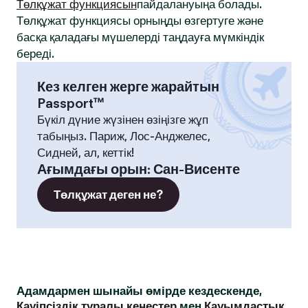
Төлқұжат функциясын
пайдалануыңа болады.
Төлқұжат функциясы орныңды өзгертуге және
басқа қаладағы мүшелерді таңдауға мүмкіндік
береді.
Кез келген жерге жарайтын
Passport™
Бүкіл дүние жүзінен өзіңізге жұп
табыңыз. Париж, Лос-Анджелес,
Сидней, ал, кеттік!
Ағымдағы орын
:
Сан-Висенте
Төлқұжат деген не?
Адамдармен шынайы өмірде кездескенде,
Қауіпсіздік туралы кеңестер
мен
Қауымдастық