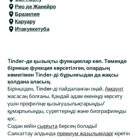
Рио де Жанейро
Бразилия
Каруару
Итакуекетуба
Tinder-де қызықты функциялар көп. Төменде
бірнеше функция көрсетілген, олардың
көмегімен Tinder-ді бұрынғыдан да жақсы
қолдана аласың.
Біріншіден, Tinder-ді пайдаланған оңай.
Аккаунт
жасасаң болғаны. Қандай адам екеніңді көрсету
үшін профиліңе қызығушылықтарыңды/
құмарлығыңды, суреттеріңді және биографияңды
қос.
Содан кейін
сырғыта
берсең болады!
Саяхаттау алдында
премиум жазылымдарғ
кіретін