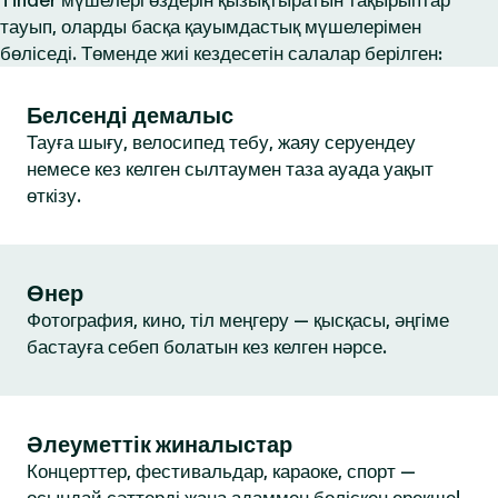
Tinder мүшелері өздерін қызықтыратын тақырыптар
тауып, оларды басқа қауымдастық мүшелерімен
бөліседі. Төменде жиі кездесетін салалар берілген:
Белсенді демалыс
Тауға шығу, велосипед тебу, жаяу серуендеу
немесе кез келген сылтаумен таза ауада уақыт
өткізу.
Өнер
Фотография, кино, тіл меңгеру — қысқасы, әңгіме
бастауға себеп болатын кез келген нәрсе.
Әлеуметтік жиналыстар
Концерттер, фестивальдар, караоке, спорт —