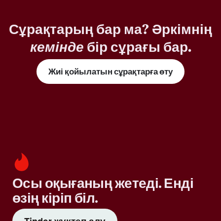
Сұрақтарың бар ма? Әркімнің
кемінде
бір сұрағы бар.
Жиі қойылатын сұрақтарға өту
Осы оқығаның жетеді. Енді
өзің кіріп біл.