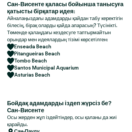
Сан-Висенте қаласы бойынша танысуға
қатысты бірқатар идея:
Айналаңыздағы адамдарды қайдан табу керектігін
білесің, бірақ оларды қайда апарасың? Түсінікті.
Төменде қалаңдағы кездесуге таптырмайтын
орындар мен идеялардың тізімі көрсетілген:
Enseada Beach
Pitangueiras Beach
Tombo Beach
Santos Municipal Aquarium
Asturias Beach
Бойдақ адамдарды іздеп жүрсіз бе?
Сан-Висенте
Осы жерден жұп іздейтіндер, осы қаланы да жиі
қарайды.
Сан-Паулу