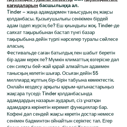
қағидаларын
басшылыққа ал.
Tinder – жаңа адамдармен танысудың ең жақсы
қолданбасы. Қызығушылығы сенікімен бірдей
адам іздеп жүрсің бе? Еш қиындығы жоқ. Tinder-де
саяхат тақырыбынан бастап түнгі базар
тақырыбына дейін түрлі нәрселер туралы сөйлесе
аласың.
Фестивальде саған батылдық пен шабыт беретін
бір адам керек пе? Мүмкін климаттық өзгеріске дәл
сен сияқты бей-жай қарай алмайтын адаммен
танысқың келетін шығар. Осыған дейін 55
миллиард жұптың бір-бірін табуына көмектестік.
Онлайн кездесу арқылы қарым-қатынастарыңыз
жақсара түседі: Tinder қолданбасында
адамдардың назарын аударып, сіз ұнатқан
адамдарға көрінетін керемет функциялар бар.
Кофені дәл сендей жақсы көретін достар немесе
сенімен бадминтон ойнайтын серіктес тап. Егер