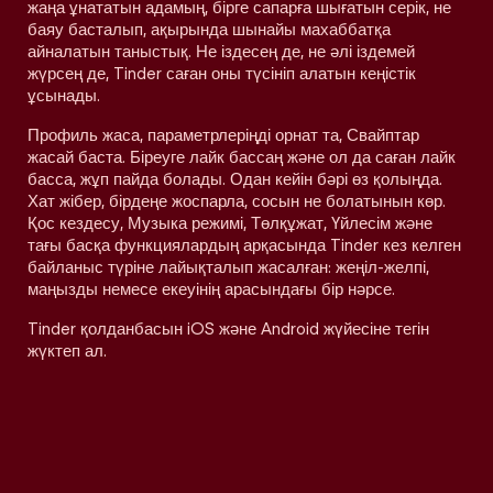
жаңа ұнататын адамың, бірге сапарға шығатын серік, не
баяу басталып, ақырында шынайы махаббатқа
айналатын таныстық. Не іздесең де, не әлі іздемей
жүрсең де, Tinder саған оны түсініп алатын кеңістік
ұсынады.
Профиль жаса, параметрлеріңді орнат та, Свайптар
жасай баста. Біреуге лайк бассаң және ол да саған лайк
басса, жұп пайда болады. Одан кейін бәрі өз қолыңда.
Хат жібер, бірдеңе жоспарла, сосын не болатынын көр.
Қос кездесу, Музыка режимі, Төлқұжат, Үйлесім және
тағы басқа функциялардың арқасында Tinder кез келген
байланыс түріне лайықталып жасалған: жеңіл-желпі,
маңызды немесе екеуінің арасындағы бір нәрсе.
Tinder қолданбасын iOS және Android жүйесіне тегін
жүктеп ал.