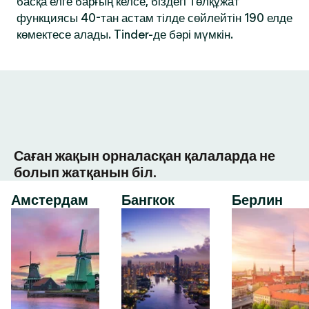
басқа елге барғың келсе, біздегі Төлқұжат
функциясы 40-тан астам тілде сөйлейтін 190 елде
көмектесе алады. Tinder-де бәрі мүмкін.
Саған жақын орналасқан қалаларда не
болып жатқанын біл.
Амстердам
Бангкок
Берлин