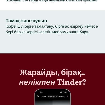
осындай сәттерді жаңа адаммен бөліскен ерекше!
Тамақ және сусын
Кофе ішу, бірге тамақтану, бірге ас әзірлеу немесе
бәрі барып көргісі келетін мейрамханаға бару.
Жарайды, бірақ..
неліктен
Tinder?