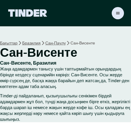
T
i
n
d
e
Бағыттар
Бразилия
Сан-Паулу
Сан-Висенте
r
Сан-Висенте
H
o
m
Сан-Висенте, Бразилия
e
Жаңа адамдармен танысу үшін таптырмайтын орындардың
бірінде кездесу сценарийін көріңіз: Сан-Висенте. Осы жерде
өмір сүрсең де, басқа жаққа барайын деп жатсаң да, Tinder-ден
көптеген адам таба аласың.
Tinder-ді пайдаланып, қызығушылығы сенікімен бірдей
адамдармен жұп бол, түнді жаңа досыңмен бірге өткіз, жергілікті
барда шарап іш немесе жақын жерде кофе іш. Осы қаладағы ең
жақсы жерлерді көру немесе қайта көріп шығу үшін қыдыруға
шығыңыз.