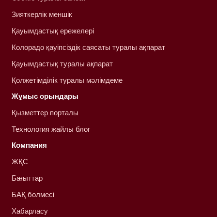
Зияткерлік меншік
Қауымдастық ережелері
Колорадо қауіпсіздік саясаты туралы ақпарат
Қауымдастық туралы ақпарат
Қолжетімділік туралы мәлімдеме
Жұмыс орындары
Қызметтер порталы
Технология жайлы блог
Компания
ЖҚС
Бағыттар
БАҚ бөлмесі
Хабарласу