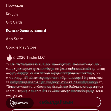
Промокод
Қолдау
Gift Cards
Қолданбаны алыңыз!
App Store
Google Play Store
© 2026 Tinder LLC
Біз сіздің құпиялылығыңызды сақтаймыз. Біз және біздің
Tinder — байланыстар шын мәнінде басталатын жер: сен
серіктестеріміз трекерлерді пайдаланып, веб-сайттың
маңызды қарым-қатынас іздесең де, жеңіл таныстық қаласаң
аудиториясын есептейді және сіздерге ұсыныстар
да, әлі өзің де нақты білмесең де. 190 елде қолжетімді, 55
көрсетіп, Tinder операцияларын жақсартады.
Біз
миллиардтан астам жұп құрған — бұл әлемдегі ең танымал
пайдаланатын cookie файлдары және провайдерлері
танысу қолданбасы. Қос кездесу, Музыка режимі, Төлқұжат,
туралы қосымша ақпарат.
Параметрлер бөлімінде кез
Үйлесім және тағы басқа мүмкіндіктер байланыстардың кез
келген уақытта келісімнен бас тартуыңызға болады.
келген түріне арналған. iOS және Android жүйелерінде тегін
жүктеп ал.
Қабылдаймын
Kazakh