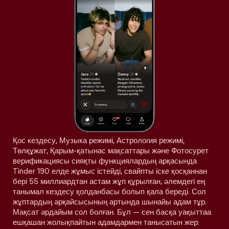
Қос кездесу, Музыка режимі, Астрология режимі,
Төлқұжат, Қарым-қатынас мақсаттары және Фотосурет
верификациясы сияқты функциялардың арқасында
Tinder 190 елде жұмыс істейді, свайпты іске қосқаннан
бері 55 миллиардтан астам жұп құрылған, әлемдегі ең
танымал кездесу қолданбасы болып қала береді. Сол
жұптардың әрқайсысының артында шынайы адам тұр.
Мақсат әрдайым сол болған. Бұл — сен басқа уақыттаа
ешқашан жолықпайтын адамдармен танысатын жер: