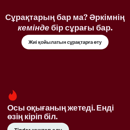
Сұрақтарың бар ма? Әркімнің
кемінде
бір сұрағы бар.
Жиі қойылатын сұрақтарға өту
Осы оқығаның жетеді. Енді
өзің кіріп біл.