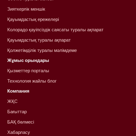
Зияткерлік меншік
Қауымдастық ережелері
Колорадо қауіпсіздік саясаты туралы ақпарат
Қауымдастық туралы ақпарат
Қолжетімділік туралы мәлімдеме
Жұмыс орындары
Қызметтер порталы
Технология жайлы блог
Компания
ЖҚС
Бағыттар
БАҚ бөлмесі
Хабарласу