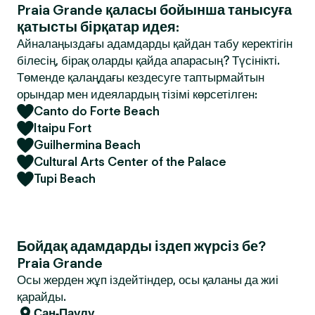
Praia Grande қаласы бойынша танысуға
қатысты бірқатар идея:
Айналаңыздағы адамдарды қайдан табу керектігін
білесің, бірақ оларды қайда апарасың? Түсінікті.
Төменде қалаңдағы кездесуге таптырмайтын
орындар мен идеялардың тізімі көрсетілген:
Canto do Forte Beach
Itaipu Fort
Guilhermina Beach
Cultural Arts Center of the Palace
Tupi Beach
Бойдақ адамдарды іздеп жүрсіз бе?
Praia Grande
Осы жерден жұп іздейтіндер, осы қаланы да жиі
қарайды.
Сан-Паулу