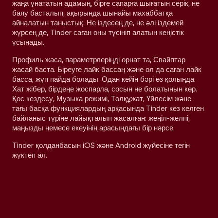
жаңа ұнататын адамың, бірге сапарға шығатын серік, не
баяу басталып, ақырында шынайы махаббатқа
айналатын таныстық. Не іздесең де, не әлі іздемей
жүрсең де, Tinder саған оны түсініп алатын кеңістік
ұсынады.
Профиль жаса, параметрлеріңді орнат та, Свайптар
жасай баста. Біреуге лайк бассаң және ол да саған лайк
басса, жұп пайда болады. Одан кейін бәрі өз қолыңда.
Хат жібер, бірдеңе жоспарла, сосын не болатынын көр.
Қос кездесу, Музыка режимі, Төлқұжат, Үйлесім және
тағы басқа функциялардың арқасында Tinder кез келген
байланыс түріне лайықталып жасалған: жеңіл-желпі,
маңызды немесе екеуінің арасындағы бір нәрсе.
Tinder қолданбасын iOS және Android жүйесіне тегін
жүктеп ал.