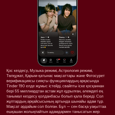
Қос кездесу, Музыка режимі, Астрология режимі,
Төлқұжат, Қарым-қатынас мақсаттары және Фотосурет
верификациясы сияқты функциялардың арқасында
Tinder 190 елде жұмыс істейді, свайпты іске қосқаннан
бері 55 миллиардтан астам жұп құрылған, әлемдегі ең
танымал кездесу қолданбасы болып қала береді. Сол
жұптардың әрқайсысының артында шынайы адам тұр.
Мақсат әрдайым сол болған. Бұл — сен басқа уақыттаа
ешқашан жолықпайтын адамдармен танысатын жер: