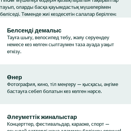
Tinder мүшелері өздерін қызықтыратын тақырыптар
тауып, оларды басқа қауымдастық мүшелерімен
бөліседі. Төменде жиі кездесетін салалар берілген:
Белсенді демалыс
Тауға шығу, велосипед тебу, жаяу серуендеу
немесе кез келген сылтаумен таза ауада уақыт
өткізу.
Өнер
Фотография, кино, тіл меңгеру — қысқасы, әңгіме
бастауға себеп болатын кез келген нәрсе.
Әлеуметтік жиналыстар
Концерттер, фестивальдар, караоке, спорт —