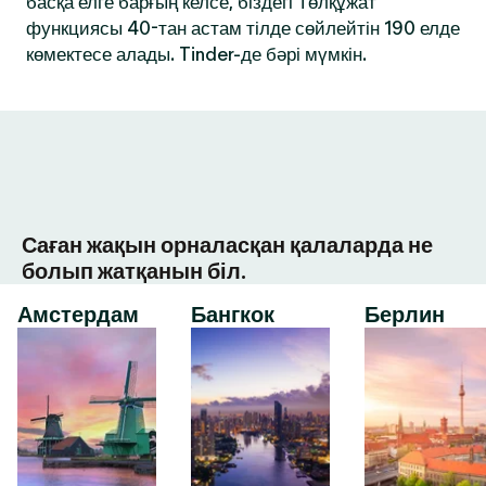
басқа елге барғың келсе, біздегі Төлқұжат
функциясы 40-тан астам тілде сөйлейтін 190 елде
көмектесе алады. Tinder-де бәрі мүмкін.
Саған жақын орналасқан қалаларда не
болып жатқанын біл.
Амстердам
Бангкок
Берлин