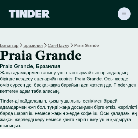
T
i
n
d
e
Бағыттар
Бразилия
Сан-Паулу
Praia Grande
r
Praia Grande
H
o
m
Praia Grande, Бразилия
e
Жаңа адамдармен танысу үшін таптырмайтын орындардың
бірінде кездесу сценарийін көріңіз: Praia Grande. Осы жерде
өмір сүрсең де, басқа жаққа барайын деп жатсаң да, Tinder-ден
көптеген адам таба аласың.
Tinder-ді пайдаланып, қызығушылығы сенікімен бірдей
адамдармен жұп бол, түнді жаңа досыңмен бірге өткіз, жергілікті
барда шарап іш немесе жақын жерде кофе іш. Осы қаладағы ең
жақсы жерлерді көру немесе қайта көріп шығу үшін қыдыруға
шығыңыз.