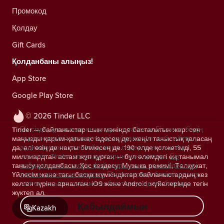
Промокод
Қолдау
Gift Cards
Қолданбаны алыңыз!
App Store
Google Play Store
© 2026 Tinder LLC
Біз сіздің құпиялылығыңызды сақтаймыз. Біз және біздің
Tinder — байланыстар шын мәнінде басталатын жер: сен
серіктестеріміз трекерлерді пайдаланып, веб-сайттың
маңызды қарым-қатынас іздесең де, жеңіл таныстық қаласаң
аудиториясын есептейді және сіздерге ұсыныстар
да, әлі өзің де нақты білмесең де. 190 елде қолжетімді, 55
көрсетіп, Tinder операцияларын жақсартады.
Біз
миллиардтан астам жұп құрған — бұл әлемдегі ең танымал
пайдаланатын cookie файлдары және провайдерлері
танысу қолданбасы. Қос кездесу, Музыка режимі, Төлқұжат,
туралы қосымша ақпарат.
Параметрлер бөлімінде кез
Үйлесім және тағы басқа мүмкіндіктер байланыстардың кез
келген уақытта келісімнен бас тартуыңызға болады.
келген түріне арналған. iOS және Android жүйелерінде тегін
жүктеп ал.
Қабылдаймын
Kazakh