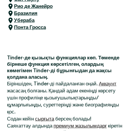
Рио де Жанейро
Бразилия
Убераба
Понта Гросса
Tinder-де қызықты функциялар көп. Төменде
бірнеше функция көрсетілген, олардың
көмегімен Tinder-ді бұрынғыдан да жақсы
қолдана аласың.
Біріншіден, Tinder-ді пайдаланған оңай.
Аккаунт
жасасаң болғаны. Қандай адам екеніңді көрсету
үшін профиліңе қызығушылықтарыңды/
құмарлығыңды, суреттеріңді және биографияңды
қос.
Содан кейін
сырғыта
берсең болады!
Саяхаттау алдында
премиум жазылымдарғ
кіретін