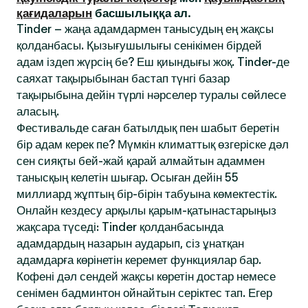
қағидаларын
басшылыққа ал.
Tinder – жаңа адамдармен танысудың ең жақсы
қолданбасы. Қызығушылығы сенікімен бірдей
адам іздеп жүрсің бе? Еш қиындығы жоқ. Tinder-де
саяхат тақырыбынан бастап түнгі базар
тақырыбына дейін түрлі нәрселер туралы сөйлесе
аласың.
Фестивальде саған батылдық пен шабыт беретін
бір адам керек пе? Мүмкін климаттық өзгеріске дәл
сен сияқты бей-жай қарай алмайтын адаммен
танысқың келетін шығар. Осыған дейін 55
миллиард жұптың бір-бірін табуына көмектестік.
Онлайн кездесу арқылы қарым-қатынастарыңыз
жақсара түседі: Tinder қолданбасында
адамдардың назарын аударып, сіз ұнатқан
адамдарға көрінетін керемет функциялар бар.
Кофені дәл сендей жақсы көретін достар немесе
сенімен бадминтон ойнайтын серіктес тап. Егер