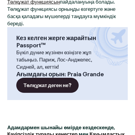
Төлқұжат функциясын
пайдалануыңа болады.
Төлқұжат функциясы орныңды өзгертуге және
басқа қаладағы мүшелерді таңдауға мүмкіндік
береді.
Кез келген жерге жарайтын
Passport™
Бүкіл дүние жүзінен өзіңізге жұп
табыңыз. Париж, Лос-Анджелес,
Сидней, ал, кеттік!
Ағымдағы орын
:
Praia Grande
Төлқұжат деген не?
Адамдармен шынайы өмірде кездескенде,
Қауіпсіздік туралы кеңестер
мен
Қауымдастық