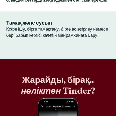
осындай сәттерді жаңа адаммен бөліскен ерекше!
Тамақ және сусын
Кофе ішу, бірге тамақтану, бірге ас әзірлеу немесе
бәрі барып көргісі келетін мейрамханаға бару.
Жарайды, бірақ..
неліктен
Tinder?