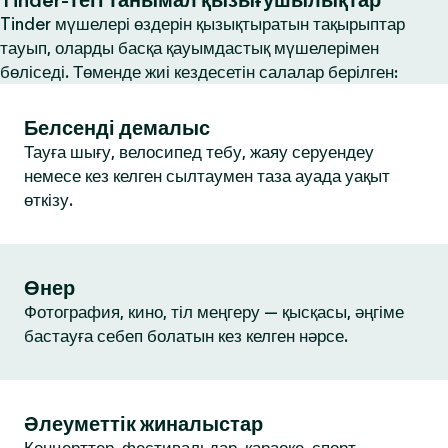
Tinder-тегі танымал қызығушылықтар
Tinder мүшелері өздерін қызықтыратын тақырыптар
тауып, оларды басқа қауымдастық мүшелерімен
бөліседі. Төменде жиі кездесетін салалар берілген:
Белсенді демалыс
Тауға шығу, велосипед тебу, жаяу серуендеу
немесе кез келген сылтаумен таза ауада уақыт
өткізу.
Өнер
Фотография, кино, тіл меңгеру — қысқасы, әңгіме
бастауға себеп болатын кез келген нәрсе.
Әлеуметтік жиналыстар