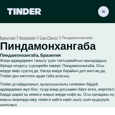
T
i
n
d
e
Бағыттар
Бразилия
Сан-Паулу
Пиндамонхангаба
r
Пиндамонхангаба
H
o
m
Пиндамонхангаба, Бразилия
e
Жаңа адамдармен танысу үшін таптырмайтын орындардың
бірінде кездесу сценарийін көріңіз: Пиндамонхангаба. Осы
жерде өмір сүрсең де, басқа жаққа барайын деп жатсаң да,
Tinder-ден көптеген адам таба аласың.
Tinder-ді пайдаланып, қызығушылығы сенікімен бірдей
адамдармен жұп бол, түнді жаңа досыңмен бірге өткіз, жергілікті
барда шарап іш немесе жақын жерде кофе іш. Осы қаладағы ең
жақсы жерлерді көру немесе қайта көріп шығу үшін қыдыруға
шығыңыз.