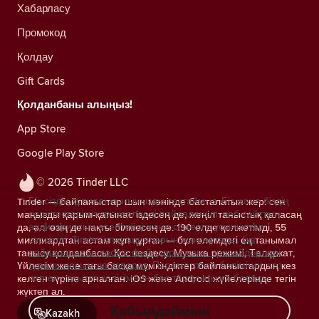
Хабарласу
Промокод
Қолдау
Gift Cards
Қолданбаны алыңыз!
App Store
Google Play Store
© 2026 Tinder LLC
Біз сіздің құпиялылығыңызды сақтаймыз. Біз және біздің
Tinder — байланыстар шын мәнінде басталатын жер: сен
серіктестеріміз трекерлерді пайдаланып, веб-сайттың
маңызды қарым-қатынас іздесең де, жеңіл таныстық қаласаң
аудиториясын есептейді және сіздерге ұсыныстар
да, әлі өзің де нақты білмесең де. 190 елде қолжетімді, 55
көрсетіп, Tinder операцияларын жақсартады.
Біз
миллиардтан астам жұп құрған — бұл әлемдегі ең танымал
пайдаланатын cookie файлдары және провайдерлері
танысу қолданбасы. Қос кездесу, Музыка режимі, Төлқұжат,
туралы қосымша ақпарат.
Параметрлер бөлімінде кез
Үйлесім және тағы басқа мүмкіндіктер байланыстардың кез
келген уақытта келісімнен бас тартуыңызға болады.
келген түріне арналған. iOS және Android жүйелерінде тегін
жүктеп ал.
Қабылдаймын
Kazakh