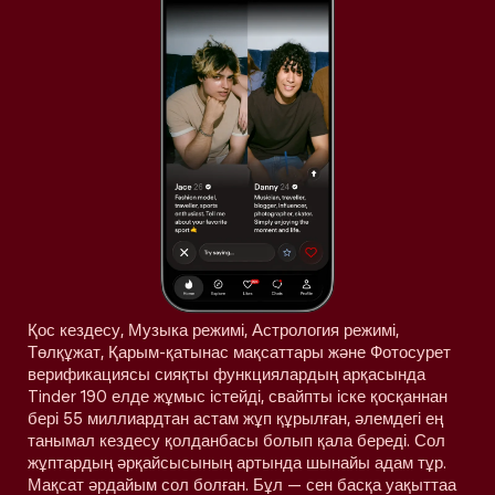
Қос кездесу, Музыка режимі, Астрология режимі,
Төлқұжат, Қарым-қатынас мақсаттары және Фотосурет
верификациясы сияқты функциялардың арқасында
Tinder 190 елде жұмыс істейді, свайпты іске қосқаннан
бері 55 миллиардтан астам жұп құрылған, әлемдегі ең
танымал кездесу қолданбасы болып қала береді. Сол
жұптардың әрқайсысының артында шынайы адам тұр.
Мақсат әрдайым сол болған. Бұл — сен басқа уақыттаа