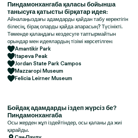
Пиндамонхангаба қаласы бойынша
танысуға қатысты бірқатар идея:
Айналаңыздағы адамдарды қайдан табу керектігін
білесің, бірақ оларды қайда апарасың? Түсінікті.
Төменде қалаңдағы кездесуге таптырмайтын
орындар мен идеялардың тізімі көрсетілген:
Amantikir Park
Itapeva Peak
Jordan State Park Campos
Mazzaropi Museum
Felicia Leirner Museum
Бойдақ адамдарды іздеп жүрсіз бе?
Пиндамонхангаба
Осы жерден жұп іздейтіндер, осы қаланы да жиі
қарайды.
Сан-Паулу