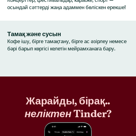
Концерттер, фестивальдар, караоке, спорт —
осындай сәттерді жаңа адаммен бөліскен ерекше!
Тамақ және сусын
Кофе ішу, бірге тамақтану, бірге ас әзірлеу немесе
бәрі барып көргісі келетін мейрамханаға бару.
Жарайды, бірақ..
неліктен
Tinder?