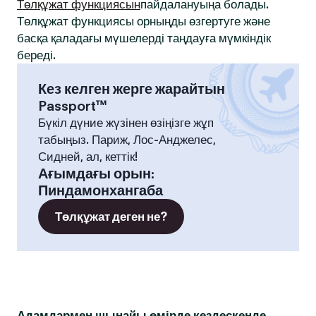
Төлқұжат функциясын
пайдалануыңа болады.
Төлқұжат функциясы орныңды өзгертуге және
басқа қаладағы мүшелерді таңдауға мүмкіндік
береді.
Кез келген жерге жарайтын
Passport™
Бүкіл дүние жүзінен өзіңізге жұп
табыңыз. Париж, Лос-Анджелес,
Сидней, ал, кеттік!
Ағымдағы орын
:
Пиндамонхангаба
Төлқұжат деген не?
Адамдармен шынайы өмірде кездескенде,