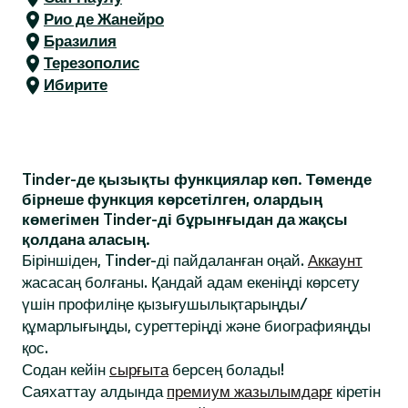
Рио де Жанейро
Бразилия
Терезополис
Ибирите
Tinder-де қызықты функциялар көп. Төменде
бірнеше функция көрсетілген, олардың
көмегімен Tinder-ді бұрынғыдан да жақсы
қолдана аласың.
Біріншіден, Tinder-ді пайдаланған оңай.
Аккаунт
жасасаң болғаны. Қандай адам екеніңді көрсету
үшін профиліңе қызығушылықтарыңды/
құмарлығыңды, суреттеріңді және биографияңды
қос.
Содан кейін
сырғыта
берсең болады!
Саяхаттау алдында
премиум жазылымдарғ
кіретін