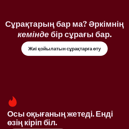
Сұрақтарың бар ма? Әркімнің
кемінде
бір сұрағы бар.
Жиі қойылатын сұрақтарға өту
Осы оқығаның жетеді. Енді
өзің кіріп біл.