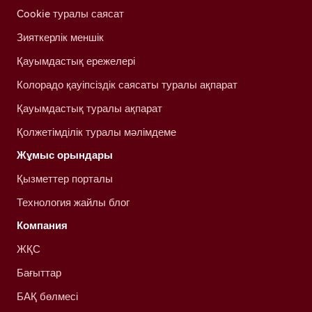
Cookie туралы саясат
Зияткерлік меншік
Қауымдастық ережелері
Колорадо қауіпсіздік саясаты туралы ақпарат
Қауымдастық туралы ақпарат
Қолжетімділік туралы мәлімдеме
Жұмыс орындары
Қызметтер порталы
Технология жайлы блог
Компания
ЖҚС
Бағыттар
БАҚ бөлмесі