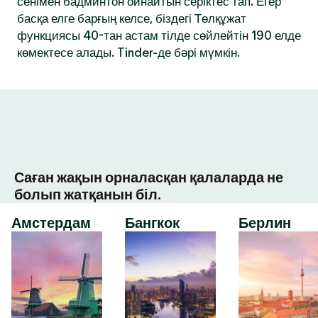
сенімен бадминтон ойнайтын серіктес тап. Егер
басқа елге барғың келсе, біздегі Төлқұжат
функциясы 40-тан астам тілде сөйлейтін 190 елде
көмектесе алады. Tinder-де бәрі мүмкін.
Саған жақын орналасқан қалаларда не
болып жатқанын біл.
Амстердам
Бангкок
Берлин