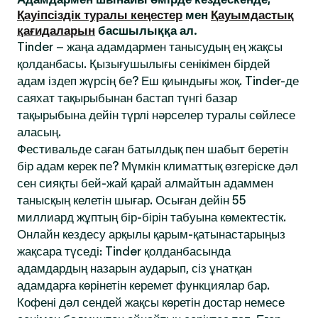
Қауіпсіздік туралы кеңестер
мен
Қауымдастық
қағидаларын
басшылыққа ал.
Tinder – жаңа адамдармен танысудың ең жақсы
қолданбасы. Қызығушылығы сенікімен бірдей
адам іздеп жүрсің бе? Еш қиындығы жоқ. Tinder-де
саяхат тақырыбынан бастап түнгі базар
тақырыбына дейін түрлі нәрселер туралы сөйлесе
аласың.
Фестивальде саған батылдық пен шабыт беретін
бір адам керек пе? Мүмкін климаттық өзгеріске дәл
сен сияқты бей-жай қарай алмайтын адаммен
танысқың келетін шығар. Осыған дейін 55
миллиард жұптың бір-бірін табуына көмектестік.
Онлайн кездесу арқылы қарым-қатынастарыңыз
жақсара түседі: Tinder қолданбасында
адамдардың назарын аударып, сіз ұнатқан
адамдарға көрінетін керемет функциялар бар.
Кофені дәл сендей жақсы көретін достар немесе