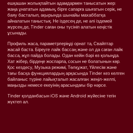
ешқашан жолықпайтын адамдармен танысатын жер:
жаңа ұнататын адамың, бірге сапарға шығатын серік, не
баяу басталып, ақырында шынайы махаббатқа
айналатын таныстық. Не іздесең де, не әлі іздемей
жүрсең де, Tinder саған оны түсініп алатын кеңістік
ұсынады.
Профиль жаса, параметрлеріңді орнат та, Свайптар
жасай баста. Біреуге лайк бассаң және ол да саған лайк
басса, жұп пайда болады. Одан кейін бәрі өз қолыңда.
Хат жібер, бірдеңе жоспарла, сосын не болатынын көр.
Қос кездесу, Музыка режимі, Төлқұжат, Үйлесім және
тағы басқа функциялардың арқасында Tinder кез келген
байланыс түріне лайықталып жасалған: жеңіл-желпі,
маңызды немесе екеуінің арасындағы бір нәрсе.
Tinder қолданбасын iOS және Android жүйесіне тегін
жүктеп ал.