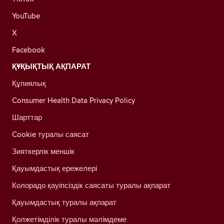
YouTube
X
Facebook
ҚҰҚЫҚТЫҚ АҚПАРАТ
Құпиялық
Consumer Health Data Privacy Policy
Шарттар
Cookie туралы саясат
Зияткерлік меншік
Қауымдастық ережелері
Колорадо қауіпсіздік саясаты туралы ақпарат
Қауымдастық туралы ақпарат
Қолжетімділік туралы мәлімдеме