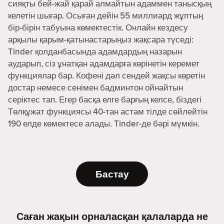
сияқты бей-жай қарай алмайтын адаммен танысқың
келетін шығар. Осыған дейін 55 миллиард жұптың
бір-бірін табуына көмектестік. Онлайн кездесу
арқылы қарым-қатынастарыңыз жақсара түседі:
Tinder қолданбасында адамдардың назарын
аударып, сіз ұнатқан адамдарға көрінетін керемет
функциялар бар. Кофені дәл сендей жақсы көретін
достар немесе сенімен бадминтон ойнайтын
серіктес тап. Егер басқа елге барғың келсе, біздегі
Төлқұжат функциясы 40-тан астам тілде сөйлейтін
190 елде көмектесе алады. Tinder-де бәрі мүмкін.
Бастау
Саған жақын орналасқан қалаларда не