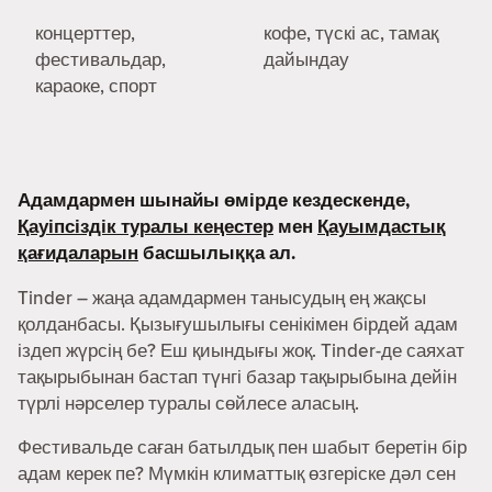
концерттер,
кофе, түскі ас, тамақ
фестивальдар,
дайындау
караоке, спорт
Адамдармен шынайы өмірде кездескенде,
Қауіпсіздік туралы кеңестер
мен
Қауымдастық
қағидаларын
басшылыққа ал.
Tinder – жаңа адамдармен танысудың ең жақсы
қолданбасы. Қызығушылығы сенікімен бірдей адам
іздеп жүрсің бе? Еш қиындығы жоқ. Tinder-де саяхат
тақырыбынан бастап түнгі базар тақырыбына дейін
түрлі нәрселер туралы сөйлесе аласың.
Фестивальде саған батылдық пен шабыт беретін бір
адам керек пе? Мүмкін климаттық өзгеріске дәл сен