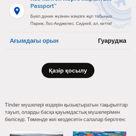
Passport™
Бүкіл дүние жүзінен өзіңізге жұп табыңыз.
Париж, Лос-Анджелес, Сидней, ал, кеттік!
Ағымдағы орын
Гуаруджа
Қазір қосылу
Tinder мүшелері өздерін қызықтыратын тақырыптар
тауып, оларды басқа қауымдастық мүшелерімен
бөліседі. Төменде жиі кездесетін салалар берілген: