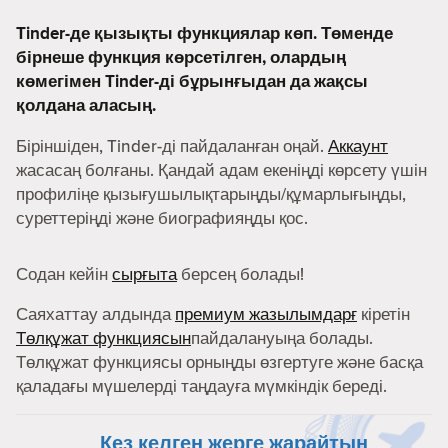
Tinder-де қызықты функциялар көп. Төменде
бірнеше функция көрсетілген, олардың
көмегімен Tinder-ді бұрынғыдан да жақсы
қолдана аласың.
Біріншіден, Tinder-ді пайдаланған оңай.
Аккаунт
жасасаң болғаны. Қандай адам екеніңді көрсету үшін
профиліңе қызығушылықтарыңды/құмарлығыңды,
суреттеріңді және биографияңды қос.
Содан кейін
сырғыта
берсең болады!
Саяхаттау алдында
премиум жазылымдарғ
кіретін
Төлқұжат функциясын
пайдалануыңа болады.
Төлқұжат функциясы орныңды өзгертуге және басқа
қаладағы мүшелерді таңдауға мүмкіндік береді.
Кез келген жерге жарайтын