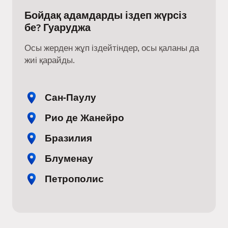
Бойдақ адамдарды іздеп жүрсіз
бе? Гуаруджа
Осы жерден жұп іздейтіндер, осы қаланы да
жиі қарайды.
Сан-Паулу
Рио де Жанейро
Бразилия
Блуменау
Петрополис