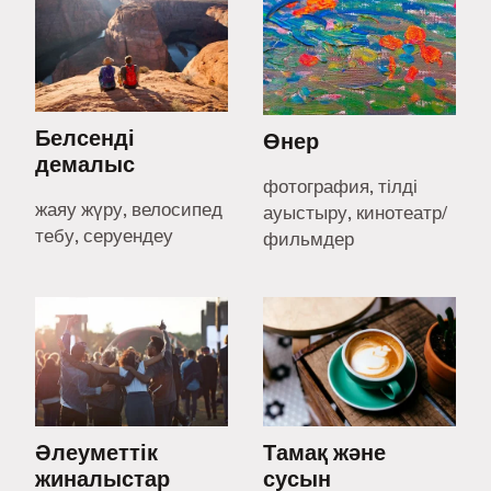
Белсенді
Өнер
демалыс
фотография, тілді
жаяу жүру, велосипед
ауыстыру, кинотеатр/
тебу, серуендеу
фильмдер
Әлеуметтік
Тамақ және
жиналыстар
сусын