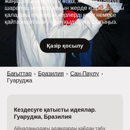
жаңа досыңмен бірге өткіз, жергілікті барда
шарап іш немесе жақын жерде кофе іш. Осы
қаладағы ең жақсы жерлерді көру немесе
қайта көріп шығу үшін қыдыруға шығыңыз.
Қазір қосылу
Бағыттар
›
Бразилия
›
Сан-Паулу
›
Гуаруджа
Кездесуге қатысты идеялар.
Гуаруджа, Бразилия
Айналаңыздағы адамдарды қайдан табу