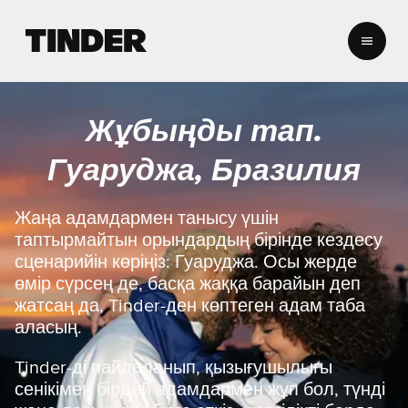
T
i
n
d
e
Жұбыңды тап.
r
H
Гуаруджа, Бразилия
o
m
e
Жаңа адамдармен танысу үшін
таптырмайтын орындардың бірінде кездесу
сценарийін көріңіз: Гуаруджа. Осы жерде
өмір сүрсең де, басқа жаққа барайын деп
жатсаң да, Tinder-ден көптеген адам таба
аласың.
Tinder-ді пайдаланып, қызығушылығы
сенікімен бірдей адамдармен жұп бол, түнді