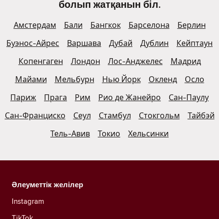
болып жатқанын біл.
Амстердам
Бали
Бангкок
Барселона
Берлин
Буэнос-Айрес
Варшава
Дубай
Дублин
Кейптаун
Копенгаген
Лондон
Лос-Анджелес
Мадрид
Майами
Мельбурн
Нью Йорк
Окленд
Осло
Париж
Прага
Рим
Рио де Жанейро
Сан-Паулу
Сан-Франциско
Сеул
Стамбул
Стокгольм
Тайбэй
Тель-Авив
Токио
Хельсинки
Әлеуметтік желілер
Instagram
TikTok