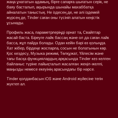
жаңа ұнататын адамың, бірге сапарға шығатын серік, не
баяу басталып, ақырында шынайы махаббатқа
айналатын таныстық. Не іздесең де, не әлі іздемей
жүрсең де, Tinder саған оны түсініп алатын кеңістік
ұсынады.
Профиль жаса, параметрлеріңді орнат та, Свайптар
жасай баста. Біреуге лайк бассаң және ол да саған лайк
басса, жұп пайда болады. Одан кейін бәрі өз қолыңда.
Хат жібер, бірдеңе жоспарла, сосын не болатынын көр.
Қос кездесу, Музыка режимі, Төлқұжат, Үйлесім және
тағы басқа функциялардың арқасында Tinder кез келген
байланыс түріне лайықталып жасалған: жеңіл-желпі,
маңызды немесе екеуінің арасындағы бір нәрсе.
Tinder қолданбасын iOS және Android жүйесіне тегін
жүктеп ал.