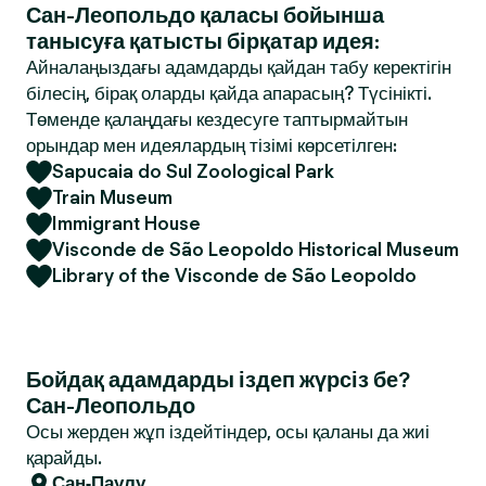
Сан-Леопольдо қаласы бойынша
танысуға қатысты бірқатар идея:
Айналаңыздағы адамдарды қайдан табу керектігін
білесің, бірақ оларды қайда апарасың? Түсінікті.
Төменде қалаңдағы кездесуге таптырмайтын
орындар мен идеялардың тізімі көрсетілген:
Sapucaia do Sul Zoological Park
Train Museum
Immigrant House
Visconde de São Leopoldo Historical Museum
Library of the Visconde de São Leopoldo
Бойдақ адамдарды іздеп жүрсіз бе?
Сан-Леопольдо
Осы жерден жұп іздейтіндер, осы қаланы да жиі
қарайды.
Сан-Паулу