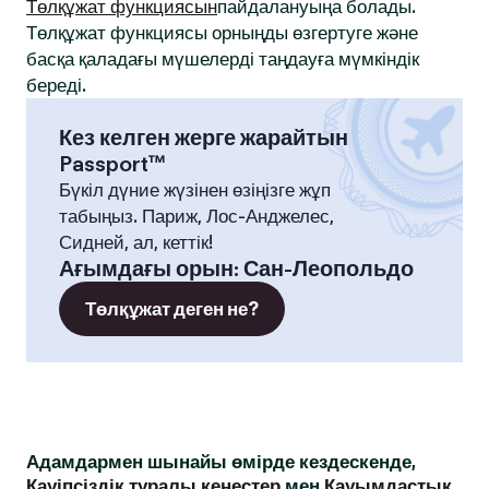
Төлқұжат функциясын
пайдалануыңа болады.
Төлқұжат функциясы орныңды өзгертуге және
басқа қаладағы мүшелерді таңдауға мүмкіндік
береді.
Кез келген жерге жарайтын
Passport™
Бүкіл дүние жүзінен өзіңізге жұп
табыңыз. Париж, Лос-Анджелес,
Сидней, ал, кеттік!
Ағымдағы орын
:
Сан-Леопольдо
Төлқұжат деген не?
Адамдармен шынайы өмірде кездескенде,
Қауіпсіздік туралы кеңестер
мен
Қауымдастық