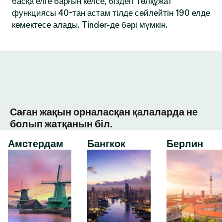
басқа елге барғың келсе, біздегі Төлқұжат
функциясы 40-тан астам тілде сөйлейтін 190 елде
көмектесе алады. Tinder-де бәрі мүмкін.
Саған жақын орналасқан қалаларда не
болып жатқанын біл.
Амстердам
Бангкок
Берлин