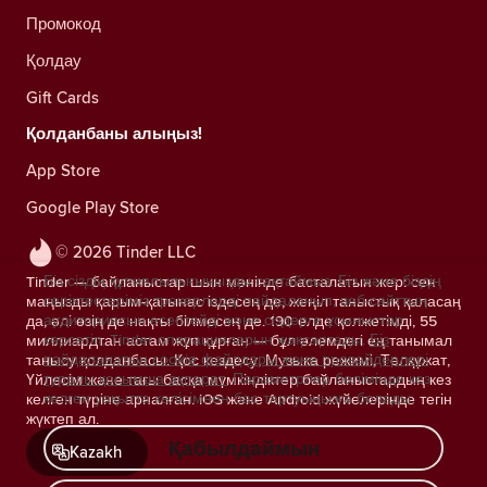
Промокод
Қолдау
Gift Cards
Қолданбаны алыңыз!
App Store
Google Play Store
© 2026 Tinder LLC
Біз сіздің құпиялылығыңызды сақтаймыз. Біз және біздің
Tinder — байланыстар шын мәнінде басталатын жер: сен
серіктестеріміз трекерлерді пайдаланып, веб-сайттың
маңызды қарым-қатынас іздесең де, жеңіл таныстық қаласаң
аудиториясын есептейді және сіздерге ұсыныстар
да, әлі өзің де нақты білмесең де. 190 елде қолжетімді, 55
көрсетіп, Tinder операцияларын жақсартады.
Біз
миллиардтан астам жұп құрған — бұл әлемдегі ең танымал
пайдаланатын cookie файлдары және провайдерлері
танысу қолданбасы. Қос кездесу, Музыка режимі, Төлқұжат,
туралы қосымша ақпарат.
Параметрлер бөлімінде кез
Үйлесім және тағы басқа мүмкіндіктер байланыстардың кез
келген уақытта келісімнен бас тартуыңызға болады.
келген түріне арналған. iOS және Android жүйелерінде тегін
жүктеп ал.
Қабылдаймын
Kazakh