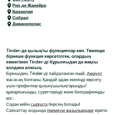
Рио де Жанейро
Бразилия
Собрал
Дивинополис
Tinder-де қызықты функциялар көп. Төменде
бірнеше функция көрсетілген, олардың
көмегімен Tinder-ді бұрынғыдан да жақсы
қолдана аласың.
Біріншіден, Tinder-ді пайдаланған оңай.
Аккаунт
жасасаң болғаны. Қандай адам екеніңді көрсету
үшін профиліңе қызығушылықтарыңды/
құмарлығыңды, суреттеріңді және биографияңды
қос.
Содан кейін
сырғыта
берсең болады!
Саяхаттау алдында
премиум жазылымдарғ
кіретін