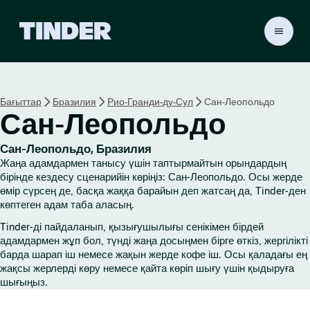
T
i
n
d
e
Бағыттар
Бразилия
Рио-Гранди-ду-Сул
Сан-Леопольдо
r
Сан-Леопольдо
H
o
m
Сан-Леопольдо, Бразилия
e
Жаңа адамдармен танысу үшін таптырмайтын орындардың
бірінде кездесу сценарийін көріңіз: Сан-Леопольдо. Осы жерде
өмір сүрсең де, басқа жаққа барайын деп жатсаң да, Tinder-ден
көптеген адам таба аласың.
Tinder-ді пайдаланып, қызығушылығы сенікімен бірдей
адамдармен жұп бол, түнді жаңа досыңмен бірге өткіз, жергілікті
барда шарап іш немесе жақын жерде кофе іш. Осы қаладағы ең
жақсы жерлерді көру немесе қайта көріп шығу үшін қыдыруға
шығыңыз.