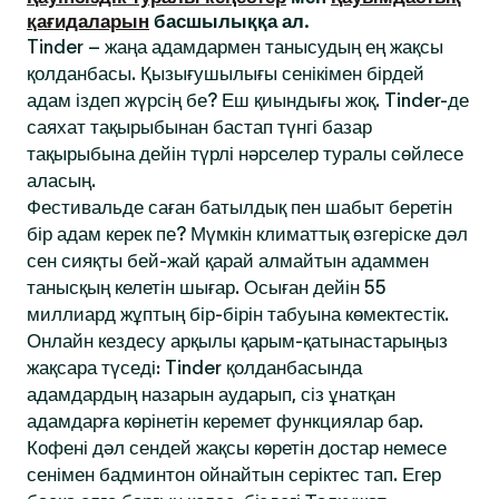
қағидаларын
басшылыққа ал.
Tinder – жаңа адамдармен танысудың ең жақсы
қолданбасы. Қызығушылығы сенікімен бірдей
адам іздеп жүрсің бе? Еш қиындығы жоқ. Tinder-де
саяхат тақырыбынан бастап түнгі базар
тақырыбына дейін түрлі нәрселер туралы сөйлесе
аласың.
Фестивальде саған батылдық пен шабыт беретін
бір адам керек пе? Мүмкін климаттық өзгеріске дәл
сен сияқты бей-жай қарай алмайтын адаммен
танысқың келетін шығар. Осыған дейін 55
миллиард жұптың бір-бірін табуына көмектестік.
Онлайн кездесу арқылы қарым-қатынастарыңыз
жақсара түседі: Tinder қолданбасында
адамдардың назарын аударып, сіз ұнатқан
адамдарға көрінетін керемет функциялар бар.
Кофені дәл сендей жақсы көретін достар немесе
сенімен бадминтон ойнайтын серіктес тап. Егер