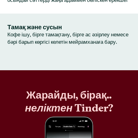
осындай сәттерді жаңа адаммен бөліскен ерекше!
Тамақ және сусын
Кофе ішу, бірге тамақтану, бірге ас әзірлеу немесе
бәрі барып көргісі келетін мейрамханаға бару.
Жарайды, бірақ..
неліктен
Tinder?