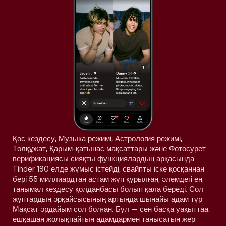
Қос кездесу, Музыка режимі, Астрология режимі,
Төлқұжат, Қарым-қатынас мақсаттары және Фотосурет
верификациясы сияқты функциялардың арқасында
Tinder 190 елде жұмыс істейді, свайпты іске қосқаннан
бері 55 миллиардтан астам жұп құрылған, әлемдегі ең
танымал кездесу қолданбасы болып қала береді. Сол
жұптардың әрқайсысының артында шынайы адам тұр.
Мақсат әрдайым сол болған. Бұл — сен басқа уақыттаа
ешқашан жолықпайтын адамдармен танысатын жер: