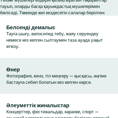
Tinder мүшелері өздерін қызықтыратын тақырыптар
тауып, оларды басқа қауымдастық мүшелерімен
бөліседі. Төменде жиі кездесетін салалар берілген:
Белсенді демалыс
Тауға шығу, велосипед тебу, жаяу серуендеу
немесе кез келген сылтаумен таза ауада уақыт
өткізу.
Өнер
Фотография, кино, тіл меңгеру — қысқасы, әңгіме
бастауға себеп болатын кез келген нәрсе.
Әлеуметтік жиналыстар
Концерттер, фестивальдар, караоке, спорт —