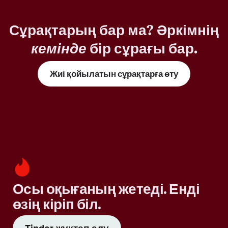
Сұрақтарың бар ма? Әркімнің
кемінде
бір сұрағы бар.
Жиі қойылатын сұрақтарға өту
Осы оқығаның жетеді. Енді
өзің кіріп біл.