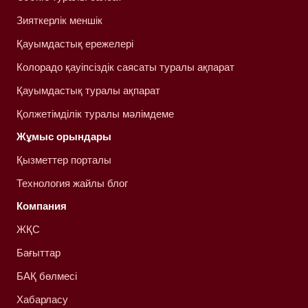
Зияткерлік меншік
Қауымдастық ережелері
Колорадо қауіпсіздік саясаты туралы ақпарат
Қауымдастық туралы ақпарат
Қолжетімділік туралы мәлімдеме
Жұмыс орындары
Қызметтер порталы
Технология жайлы блог
Компания
ЖҚС
Бағыттар
БАҚ бөлмесі
Хабарласу