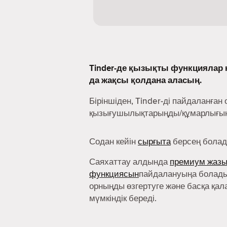
Tinder-де қызықты функциялар к
да жақсы қолдана аласың.
Біріншіден, Tinder-ді пайдаланған 
қызығушылықтарыңды/құмарлығыңд
Содан кейін
сырғыта
берсең болад
Саяхаттау алдында
премиум жаз
функциясын
пайдалануыңа болады
орныңды өзгертуге және басқа қал
мүмкіндік береді.