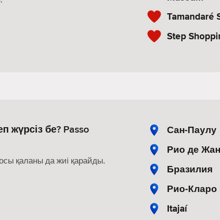
Tamandaré 
Step Shoppi
п жүрсіз бе? Passo
Сан-Паулу
Рио де Жа
осы қаланы да жиі қарайды.
Бразилия
Рио-Кларо
Itajaí