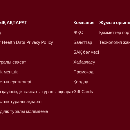
ЫҚ АҚПАРАТ
Компания
Жұмыс орын
қ
ЖҚС
Қызметтер пор
Health Data Privacy Policy
Бағыттар
Технология жа
БАҚ бөлмесі
уралы саясат
Хабарласу
ік меншік
Промокод
стық ережелері
Қолдау
 қауіпсіздік саясаты туралы ақпарат
Gift Cards
стық туралы ақпарат
ділік туралы мәлімдеме