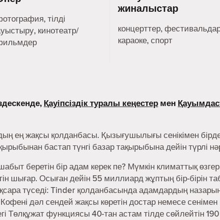
жиналыстар
фотография, тілді
концерттер, фестивальдар
ауыстыру, кинотеатр/
караоке, спорт
фильмдер
здескенде,
Қауіпсіздік туралы кеңестер
мен
Қауымдас
дың ең жақсы қолданбасы. Қызығушылығы сенікімен бірде
ақырыбынан бастап түнгі базар тақырыбына дейін түрлі н
абыт беретін бір адам керек пе? Мүмкін климаттық өзгер
н шығар. Осыған дейін 55 миллиард жұптың бір-бірін та
сара түседі: Tinder қолданбасында адамдардың назарын 
 Кофені дәл сендей жақсы көретін достар немесе сенімен
дегі Төлқұжат функциясы 40-тан астам тілде сөйлейтін 190