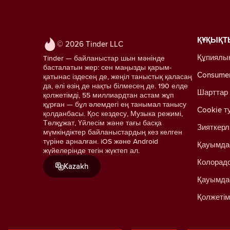
ҚҰҚЫҚТ
© 2026 Tinder LLC
Құпиялы
Tinder — байланыстар шын мәнінде
басталатын жер: сен маңызды қарым-
Consumer 
қатынас іздесең де, жеңіл таныстық қаласаң
да, әлі өзің де нақты білмесең де. 190 елде
Шарттар
қолжетімді, 55 миллиардтан астам жұп
құрған — бұл әлемдегі ең танымал танысу
Cookie т
қолданбасы. Қос кездесу, Музыка режимі,
Төлқұжат, Үйлесім және тағы басқа
Зияткерл
мүмкіндіктер байланыстардың кез келген
түріне арналған. iOS және Android
Қауымда
жүйелерінде тегін жүктеп ал.
Колорадо
Kazakh
Қауымда
Қолжетім