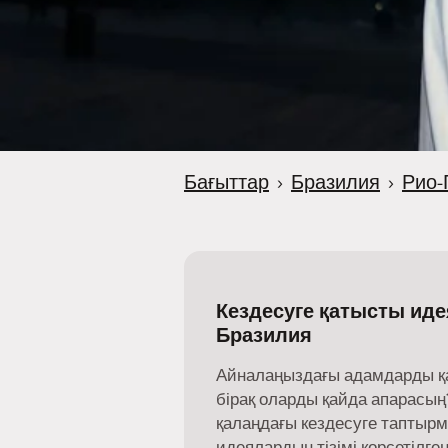
Бағыттар
›
Бразилия
›
Рио-
Кездесуге қатысты идея
Бразилия
Айналаңыздағы адамдарды қайд
бірақ оларды қайда апарасың?
қалаңдағы кездесуге таптыр
идеялардың тізімі көрсетілген