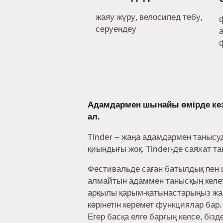
жаяу жүру, велосипед тебу,
серуендеу
Адамдармен шынайы өмірде ке
ал.
Tinder – жаңа адамдармен танысу
қиындығы жоқ. Tinder-де саяхат т
Фестивальде саған батылдық пен ш
алмайтын адаммен танысқың келеті
арқылы қарым-қатынастарыңыз жақ
көрінетін керемет функциялар бар.
Егер басқа елге барғың келсе, біз