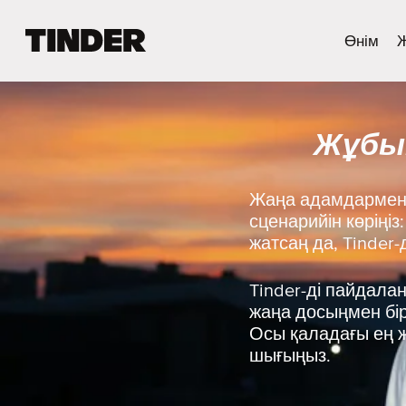
T
Өнім
i
n
d
e
Жұбың
r
H
o
m
Жаңа адамдармен 
e
сценарийін көріңіз
жатсаң да, Tinder
Tinder-ді пайдала
жаңа досыңмен бірг
Осы қаладағы ең ж
шығыңыз.