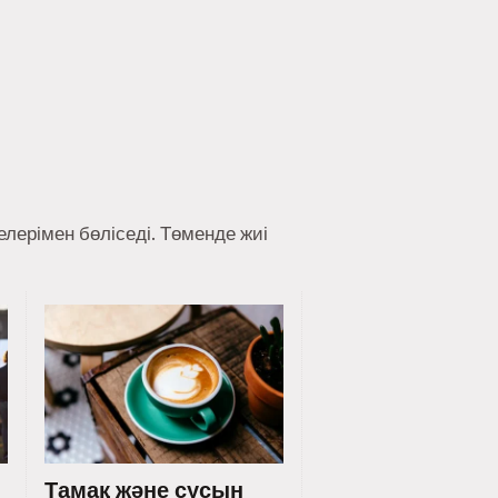
лерімен бөліседі. Төменде жиі
Тамақ және сусын