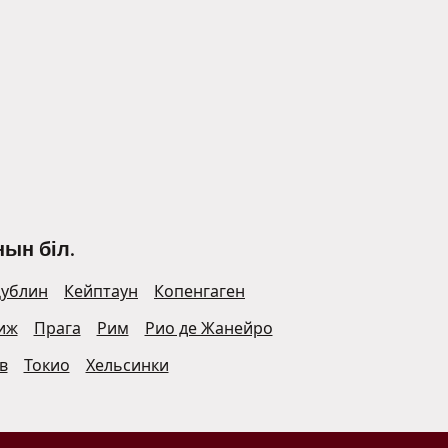
ын біл.
ублин
Кейптаун
Копенгаген
иж
Прага
Рим
Рио де Жанейро
в
Токио
Хельсинки