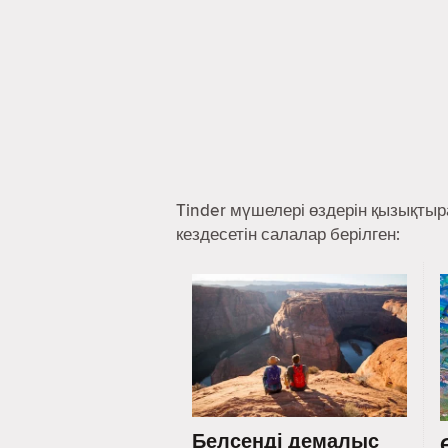
Tinder мүшелері өздерін қызықты
кездесетін салалар берілген:
Белсенді демалыс