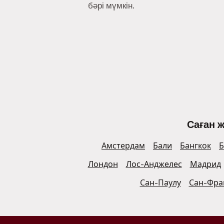
бәрі мүмкін.
Саған 
Амстердам
Бали
Бангкок
Б
Лондон
Лос-Анджелес
Мадрид
Сан-Паулу
Сан-Фра