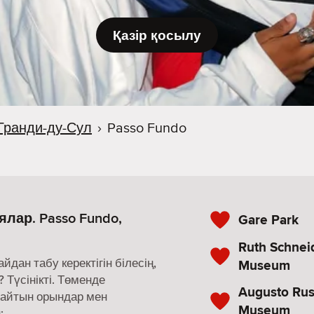
Қазір қосылу
Гранди-ду-Сул
›
Passo Fundo
лар. Passo Fundo,
Gare Park
Ruth Schneid
ан табу керектігін білесің,
Museum
 Түсінікті. Төменде
Augusto Rus
майтын орындар мен
Museum
: