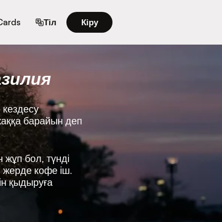
 Cards
Тіл
Кіру
азилия
 кездесу
 жаққа барайын деп
 жұп бол, түнді
н жерде кофе іш.
ін қыдыруға