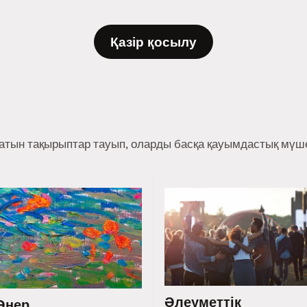
Қазір қосылу
ратын тақырыптар тауып, оларды басқа қауымдастық мүше
Әлеуметтік
Өнер