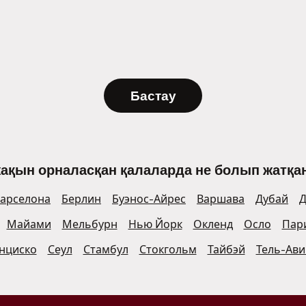
Бастау
жақын орналасқан қалаларда не болып жатқан
арселона
Берлин
Буэнос-Айрес
Варшава
Дубай
Д
Майами
Мельбурн
Нью Йорк
Окленд
Осло
Пар
нциско
Сеул
Стамбул
Стокгольм
Тайбэй
Тель-Ави