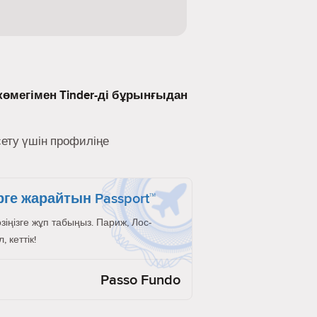
көмегімен Tinder-ді бұрынғыдан
сету үшін профиліңе
рге жарайтын Passport™
өзіңізге жұп табыңыз. Париж, Лос-
 кеттік!
Passo Fundo