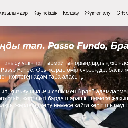
Жазылымдар
Қауіпсіздік
Қолдау
Жүктеп алу
Gift
ды тап. Passo Fundo, Бр
танысу үшін таптырмайтын орындардың бірінде
: Passo Fundo. Осы жерде өмір сүрсең де, басқа
-ден көптеген адам таба аласың.
нып, қызығушылығы сенікімен бірдей адамдармен
е өткіз, жергілікті барда шарап іш немесе жақы
ақсы жерлерді көру немесе қайта көріп шығу үш