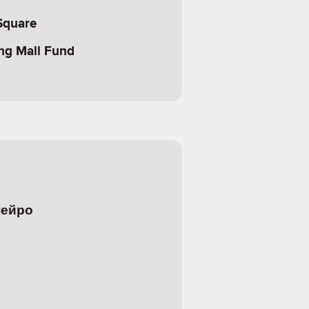
Square
ng Mall Fund
нейро