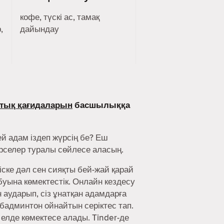
кофе, түскі ас, тамақ
,
дайындау
тық қағидаларын
басшылыққа
й адам іздеп жүрсің бе? Еш
әрселер туралы сөйлесе аласың.
іске дәл сен сияқты бей-жай қарай
буына көмектестік. Онлайн кездесу
аударып, сіз ұнатқан адамдарға
 бадминтон ойнайтын серіктес тап.
 елде көмектесе алады. Tinder-де