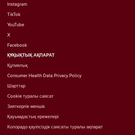
Instagram
TikTok
YouTube
X
Facebook
ҚҰҚЫҚТЫҚ АҚПАРАТ
Құпиялық
Consumer Health Data Privacy Policy
Шарттар
Cookie туралы саясат
Зияткерлік меншік
Қауымдастық ережелері
Колорадо қауіпсіздік саясаты туралы ақпарат