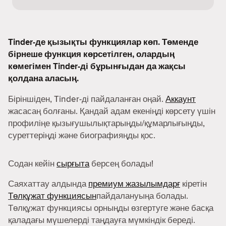
Tinder-де қызықты функциялар көп. Төменде
бірнеше функция көрсетілген, олардың
көмегімен Tinder-ді бұрынғыдан да жақсы
қолдана аласың.
Біріншіден, Tinder-ді пайдаланған оңай.
Аккаунт
жасасаң болғаны. Қандай адам екеніңді көрсету үшін
профиліңе қызығушылықтарыңды/құмарлығыңды,
суреттеріңді және биографияңды қос.
Содан кейін
сырғыта
берсең болады!
Саяхаттау алдында
премиум жазылымдарғ
кіретін
Төлқұжат функциясын
пайдалануыңа болады.
Төлқұжат функциясы орныңды өзгертуге және басқа
қаладағы мүшелерді таңдауға мүмкіндік береді.