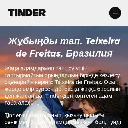
T
i
n
d
e
Жұбыңды тап. Teixeira
r
H
de Freitas, Бразилия
o
m
e
Жаңа адамдармен танысу үшін
таптырмайтын орындардың бірінде кездесу
сценарийін көріңіз: Teixeira de Freitas. Осы
жерде өмір сүрсең де, басқа жаққа барайын
деп жатсаң да, Tinder-ден көптеген адам
таба аласың.
Tinder-ді пайдаланып, қызығушылығы
сенікімен бірдей адамдармен жұп бол, түнді