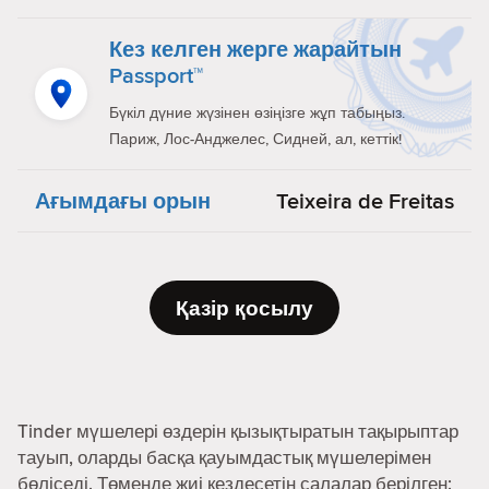
Кез келген жерге жарайтын
Passport™
Бүкіл дүние жүзінен өзіңізге жұп табыңыз.
Париж, Лос-Анджелес, Сидней, ал, кеттік!
Ағымдағы орын
Teixeira de Freitas
Қазір қосылу
Tinder мүшелері өздерін қызықтыратын тақырыптар
тауып, оларды басқа қауымдастық мүшелерімен
бөліседі. Төменде жиі кездесетін салалар берілген: