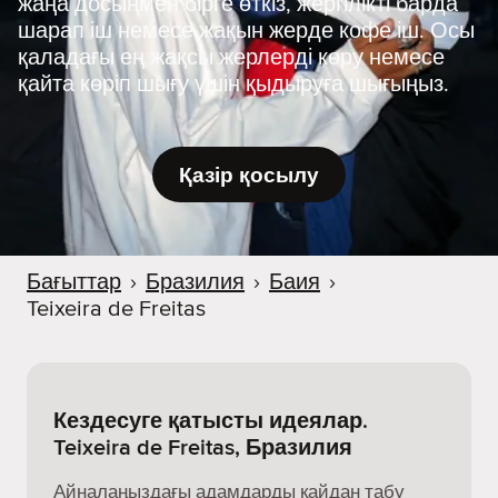
жаңа досыңмен бірге өткіз, жергілікті барда
шарап іш немесе жақын жерде кофе іш. Осы
қаладағы ең жақсы жерлерді көру немесе
қайта көріп шығу үшін қыдыруға шығыңыз.
Қазір қосылу
Бағыттар
›
Бразилия
›
Баия
›
Teixeira de Freitas
Кездесуге қатысты идеялар.
Teixeira de Freitas, Бразилия
Айналаңыздағы адамдарды қайдан табу