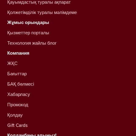
Қауымдастық туралы ақпарат
Қолжетімділік туралы мәлімдеме
Жұмыс орындары
Қызметтер порталы
Технология жайлы блог
Компания
ЖҚС
Бағыттар
БАҚ бөлмесі
Хабарласу
Промокод
Қолдау
Gift Cards
Қолданбаны алыңыз!