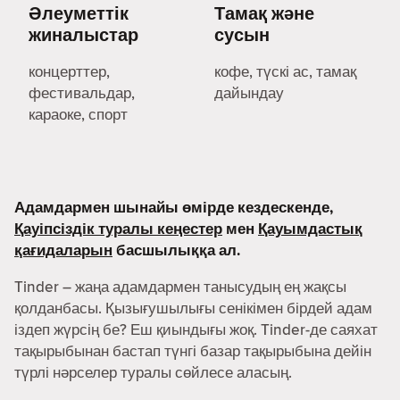
Әлеуметтік
Тамақ және
жиналыстар
сусын
концерттер,
кофе, түскі ас, тамақ
фестивальдар,
дайындау
караоке, спорт
Адамдармен шынайы өмірде кездескенде,
Қауіпсіздік туралы кеңестер
мен
Қауымдастық
қағидаларын
басшылыққа ал.
Tinder – жаңа адамдармен танысудың ең жақсы
қолданбасы. Қызығушылығы сенікімен бірдей адам
іздеп жүрсің бе? Еш қиындығы жоқ. Tinder-де саяхат
тақырыбынан бастап түнгі базар тақырыбына дейін
түрлі нәрселер туралы сөйлесе аласың.