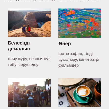
Белсенді
Өнер
демалыс
фотография, тілді
жаяу жүру, велосипед
ауыстыру, кинотеатр/
тебу, серуендеу
фильмдер