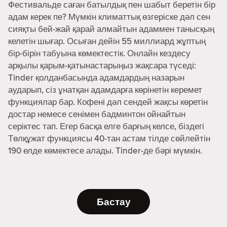
Фестивальде саған батылдық пен шабыт беретін бір
адам керек пе? Мүмкін климаттық өзгеріске дәл сен
сияқты бей-жай қарай алмайтын адаммен танысқың
келетін шығар. Осыған дейін 55 миллиард жұптың
бір-бірін табуына көмектестік. Онлайн кездесу
арқылы қарым-қатынастарыңыз жақсара түседі:
Tinder қолданбасында адамдардың назарын
аударып, сіз ұнатқан адамдарға көрінетін керемет
функциялар бар. Кофені дәл сендей жақсы көретін
достар немесе сенімен бадминтон ойнайтын
серіктес тап. Егер басқа елге барғың келсе, біздегі
Төлқұжат функциясы 40-тан астам тілде сөйлейтін
190 елде көмектесе алады. Tinder-де бәрі мүмкін.
Бастау