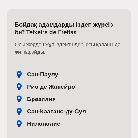
Бойдақ адамдарды іздеп жүрсіз
бе? Teixeira de Freitas
Осы жерден жұп іздейтіндер, осы қаланы да
жиі қарайды.
Сан-Паулу
Рио де Жанейро
Бразилия
Сан-Каэтано-ду-Сул
Нилополис