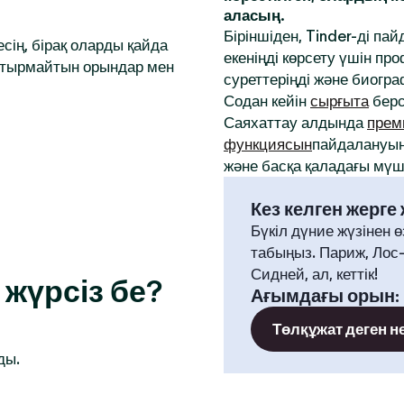
аласың.
Біріншіден, Tinder-ді па
сің, бірақ оларды қайда
екеніңді көрсету үшін 
аптырмайтын орындар мен
суреттеріңді және биогр
Содан кейін
сырғыта
берс
Саяхаттау алдында
прем
функциясын
пайдалануың
және басқа қаладағы мүше
Кез келген жерге
Бүкіл дүние жүзінен ө
табыңыз. Париж, Лос
Сидней, ал, кеттік!
жүрсіз бе?
Ағымдағы орын
:
Төлқұжат деген н
ды.