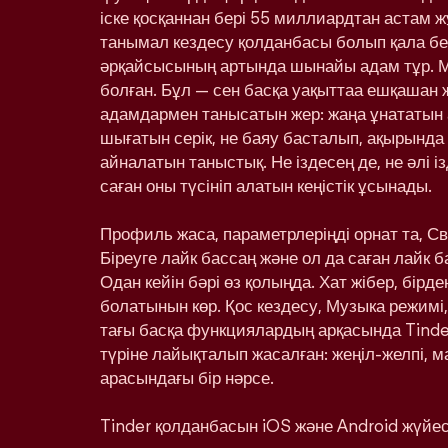
іске қосқаннан бері 55 миллиардтан астам ж
танымал кездесу қолданбасы болып қала бе
әрқайсысының артында шынайы адам тұр. 
болған. Бұл — сен басқа уақыттаа ешқашан
адамдармен танысатын жер: жаңа ұнататын 
шығатын серік, не баяу басталып, ақырынд
айналатын таныстық. Не іздесең де, не әлі і
саған оны түсініп алатын кеңістік ұсынады.
Профиль жаса, параметрлеріңді орнат та, С
Біреуге лайк бассаң және ол да саған лайк 
Одан кейін бәрі өз қолыңда. Хат жібер, бірд
болатынын көр. Қос кездесу, Музыка режимі,
тағы басқа функциялардың арқасында Tinde
түріне лайықталып жасалған: жеңіл-желпі, м
арасындағы бір нәрсе.
Tinder қолданбасын iOS және Android жүйесі