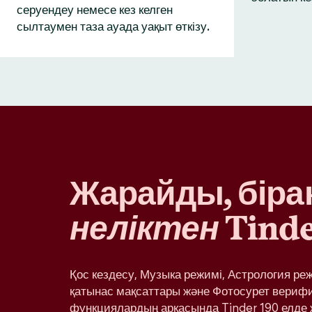
серуендеу немесе кез келген
сылтаумен таза ауада уақыт өткізу.
Жарайды, бірақ
неліктен
Tinde
Қос кездесу, Музыка режимі, Астрология ре
қатынас мақсаттары және Фотосурет вериф
функциялардың арқасында Tinder 190 елде 