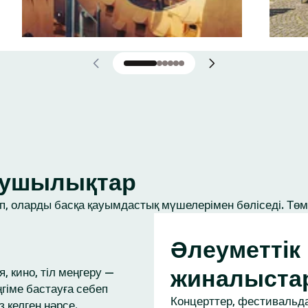
ығушылықтар
, оларды басқа қауымдастық мүшелерімен бөліседі. Төме
Әлеуметтік
жиналыста
, кино, тіл меңгеру —
ңгіме бастауға себеп
Концерттер, фестивальда
з келген нәрсе.