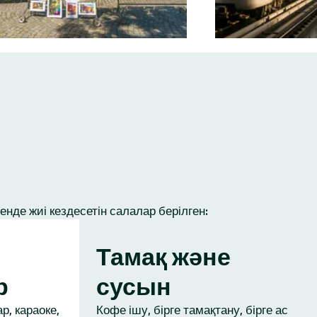
нде жиі кездесетін салалар берілген:
Тамақ және
р
сусын
р, караоке,
Кофе ішу, бірге тамақтану, бірге ас