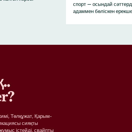
спорт — осындай сәттерд
адаммен бөліскен ерекше
..
r?
жимі, Төлқұжат, Қарым-
икациясы сияқты
жұмыс істейді, свайпты