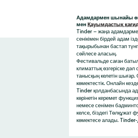
Адамдармен шынайы өм
мен
Қауымдастық қағи
Tinder – жаңа адамдарм
сенікімен бірдей адам із
тақырыбынан бастап түнг
сөйлесе аласың.
Фестивальде саған батыл
климаттық өзгеріске дәл
танысқың келетін шығар.
көмектестік. Онлайн кез
Tinder қолданбасында ад
көрінетін керемет функци
немесе сенімен бадминтон
келсе, біздегі Төлқұжат 
көмектесе алады. Tinder-