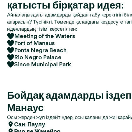
қатысты бірқатар идея:
Айналаңыздағы адамдарды қайдан табу керектігін біле
апарасың? Түсінікті. Төменде қалаңдағы кездесуге т
идеялардың тізімі көрсетілген:
Meeting of the Waters
Port of Manaus
Ponta Negra Beach
Rio Negro Palace
Since Municipal Park
Бойдақ адамдарды іздеп 
Манаус
Осы жерден жұп іздейтіндер, осы қаланы да жиі қарай
Сан-Паулу
Рио де Жанейро