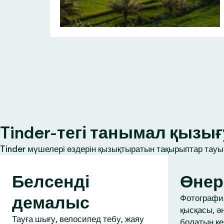
Tinder-тегі танымал қыз
Tinder мүшелері өздерін қызықтыратын тақырыптар тауып
Белсенді
Өнер
демалыс
Фотография
қысқасы, ә
Тауға шығу, велосипед тебу, жаяу
болатын ке