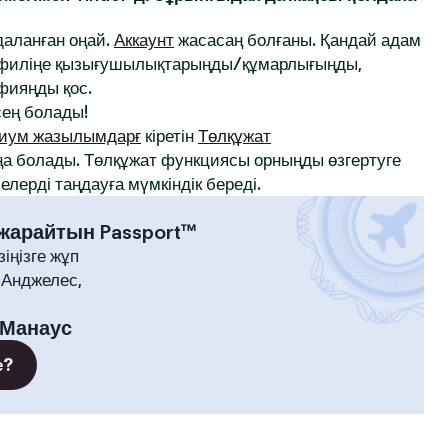
йдаланған оңай.
Аккаунт
жасасаң болғаны. Қандай адам
профиліңе қызығушылықтарыңды/құмарлығыңды,
афияңды қос.
ең болады!
иум жазылымдарғ
кіретін
Төлқұжат
а болады. Төлқұжат функциясы орныңды өзгертуге
лерді таңдауға мүмкіндік береді.
 жарайтын Passport™
зіңізге жұп
-Анджелес,
Манаус
е?