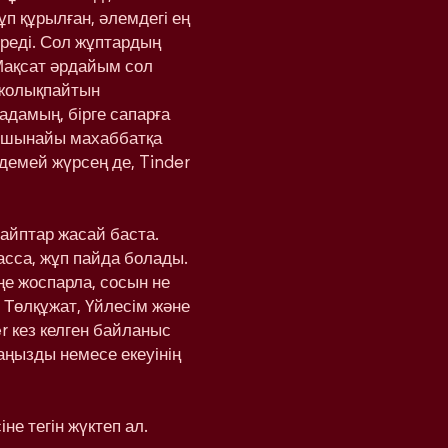
ұп құрылған, әлемдегі ең
реді. Сол жұптардың
Мақсат әрдайым сол
 жолықпайтын
адамың, бірге сапарға
а шынайы махаббатқа
здемей жүрсең де, Tinder
вайптар жасай баста.
басса, жұп пайда болады.
еңе жоспарла, сосын не
 Төлқұжат, Үйлесім және
r кез келген байланыс
аңызды немесе екеуінің
не тегін жүктеп ал.