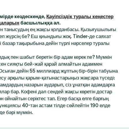
ірде кездескенде,
Қауіпсіздік туралы кеңестер
даларын
басшылыққа ал.
ен танысудың ең жақсы қолданбасы. Қызығушылығы
деп жүрсің бе? Еш қиындығы жоқ. Tinder-де саяхат
і базар тақырыбына дейін түрлі нәрселер туралы
дық пен шабыт беретін бір адам керек пе? Мүмкін
 сен сияқты бей-жай қарай алмайтын адаммен
 Осыған дейін 55 миллиард жұптың бір-бірін табуына
десу арқылы қарым-қатынастарыңыз жақсара түседі:
амдардың назарын аударып, сіз ұнатқан адамдарға
ялар бар. Кофені дәл сендей жақсы көретін достар
 ойнайтын серіктес тап. Егер басқа елге барғың
функциясы 40-тан астам тілде сөйлейтін 190 елде
де бәрі мүмкін.