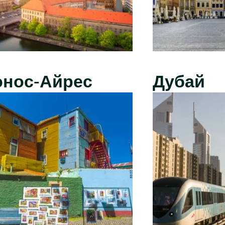
энос-Айрес
Дубай