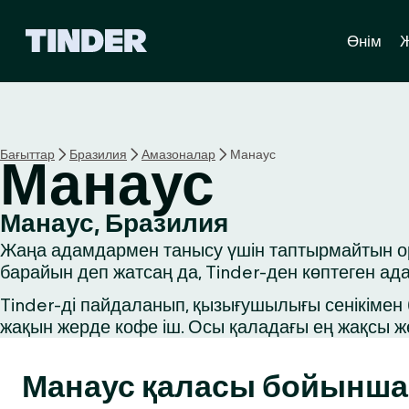
T
Өнім
i
n
d
e
r
H
Бағыттар
Бразилия
Амазоналар
Манаус
Манаус
o
m
e
Манаус, Бразилия
Жаңа адамдармен танысу үшін таптырмайтын орын
барайын деп жатсаң да, Tinder-ден көптеген ад
Tinder-ді пайдаланып, қызығушылығы сенікімен б
жақын жерде кофе іш. Осы қаладағы ең жақсы ж
Манаус қаласы бойынша