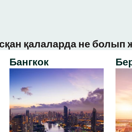
сқан қалаларда не болып ж
Бангкок
Бе