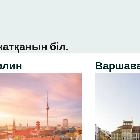
атқанын біл.
рлин
Варшав