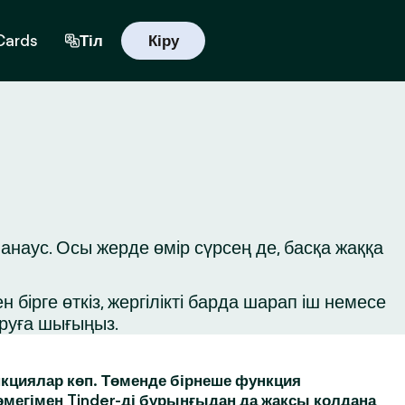
 Cards
Тіл
Кіру
наус. Осы жерде өмір сүрсең де, басқа жаққа
бірге өткіз, жергілікті барда шарап іш немесе
ыруға шығыңыз.
кциялар көп. Төменде бірнеше функция
өмегімен Tinder-ді бұрынғыдан да жақсы қолдана