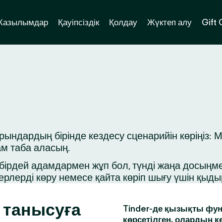
Жазылымдар
Қауіпсіздік
Қолдау
Жүктеп алу
Gift
дардың бірінде кездесу сценарийін көріңіз: Ма
ам таба аласың.
ірдей адамдармен жұп бол, түнді жаңа досыңмен 
ерлерді көру немесе қайта көріп шығу үшін қыд
 танысуға
Tinder-де қызықты фун
көрсетілген, олардың к