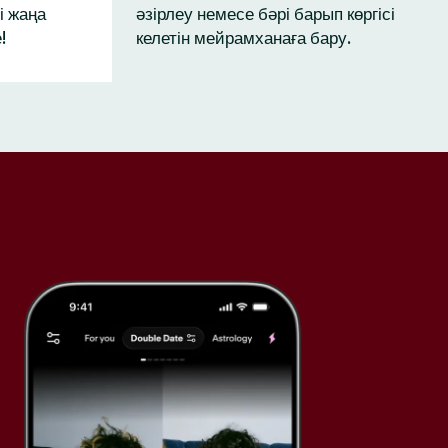
і жаңа
әзірлеу немесе бәрі барып көргісі
!
келетін мейрамханаға бару.