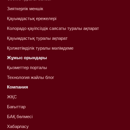
Зияткерлік меншік
Қауымдастық ережелері
Колорадо қауіпсіздік саясаты туралы ақпарат
Қауымдастық туралы ақпарат
Қолжетімділік туралы мәлімдеме
Жұмыс орындары
Қызметтер порталы
Технология жайлы блог
Компания
ЖҚС
Бағыттар
БАҚ бөлмесі
Хабарласу