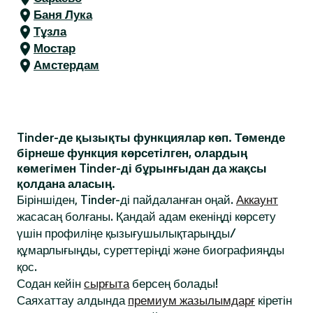
Баня Лука
Тұзла
Мостар
Амстердам
Tinder-де қызықты функциялар көп. Төменде
бірнеше функция көрсетілген, олардың
көмегімен Tinder-ді бұрынғыдан да жақсы
қолдана аласың.
Біріншіден, Tinder-ді пайдаланған оңай.
Аккаунт
жасасаң болғаны. Қандай адам екеніңді көрсету
үшін профиліңе қызығушылықтарыңды/
құмарлығыңды, суреттеріңді және биографияңды
қос.
Содан кейін
сырғыта
берсең болады!
Саяхаттау алдында
премиум жазылымдарғ
кіретін