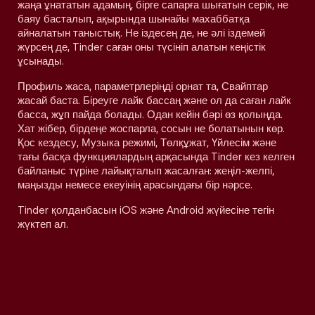
жаңа ұнататын адамың, бірге сапарға шығатын серік, не
баяу басталып, ақырында шынайы махаббатқа
айналатын таныстық. Не іздесең де, не әлі іздемей
жүрсең де, Tinder саған оны түсініп алатын кеңістік
ұсынады.
Профиль жаса, параметрлеріңді орнат та, Свайптар
жасай баста. Біреуге лайк бассаң және ол да саған лайк
басса, жұп пайда болады. Одан кейін бәрі өз қолыңда.
Хат жібер, бірдеңе жоспарла, сосын не болатынын көр.
Қос кездесу, Музыка режимі, Төлқұжат, Үйлесім және
тағы басқа функциялардың арқасында Tinder кез келген
байланыс түріне лайықталып жасалған: жеңіл-желпі,
маңызды немесе екеуінің арасындағы бір нәрсе.
Tinder қолданбасын iOS және Android жүйесіне тегін
жүктеп ал.