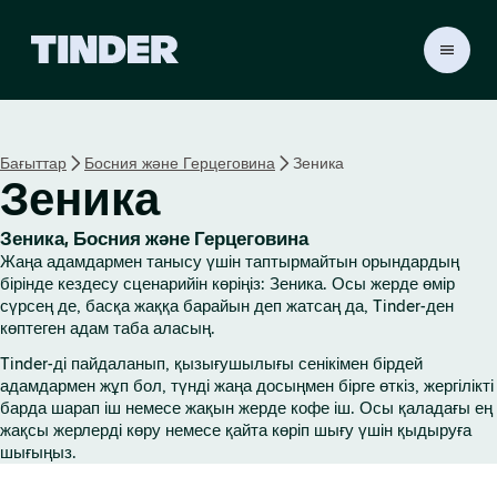
T
i
n
d
e
Бағыттар
Босния және Герцеговина
Зеника
r
Зеника
H
o
m
Зеника, Босния және Герцеговина
e
Жаңа адамдармен танысу үшін таптырмайтын орындардың
бірінде кездесу сценарийін көріңіз: Зеника. Осы жерде өмір
сүрсең де, басқа жаққа барайын деп жатсаң да, Tinder-ден
көптеген адам таба аласың.
Tinder-ді пайдаланып, қызығушылығы сенікімен бірдей
адамдармен жұп бол, түнді жаңа досыңмен бірге өткіз, жергілікті
барда шарап іш немесе жақын жерде кофе іш. Осы қаладағы ең
жақсы жерлерді көру немесе қайта көріп шығу үшін қыдыруға
шығыңыз.