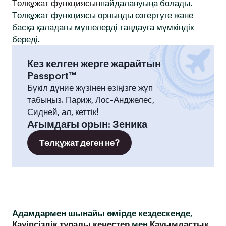
Төлқұжат функциясын
пайдалануыңа болады.
Төлқұжат функциясы орныңды өзгертуге және
басқа қаладағы мүшелерді таңдауға мүмкіндік
береді.
Кез келген жерге жарайтын
Passport™
Бүкіл дүние жүзінен өзіңізге жұп
табыңыз. Париж, Лос-Анджелес,
Сидней, ал, кеттік!
Ағымдағы орын
:
Зеника
Төлқұжат деген не?
Адамдармен шынайы өмірде кездескенде,
Қауіпсіздік туралы кеңестер
мен
Қауымдастық