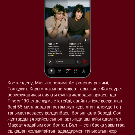
Қос кездесу, Музыка режимі, Астрология режимі,
Төлқұжат, Қарым-қатынас мақсаттары және Фотосурет
верификациясы сияқты функциялардың арқасында
Tinder 190 елде жұмыс істейді, свайпты іске қосқаннан
бері 55 миллиардтан астам жұп құрылған, әлемдегі ең
танымал кездесу қолданбасы болып қала береді. Сол
жұптардың әрқайсысының артында шынайы адам тұр.
Мақсат әрдайым сол болған. Бұл — сен басқа уақыттаа
ешқашан жолықпайтын адамдармен танысатын жер: