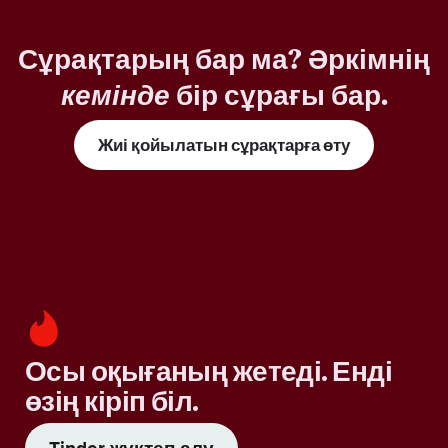
Сұрақтарың бар ма? Әркімнің
кемінде
бір сұрағы бар.
Жиі қойылатын сұрақтарға өту
Осы оқығаның жетеді. Енді
өзің кіріп біл.