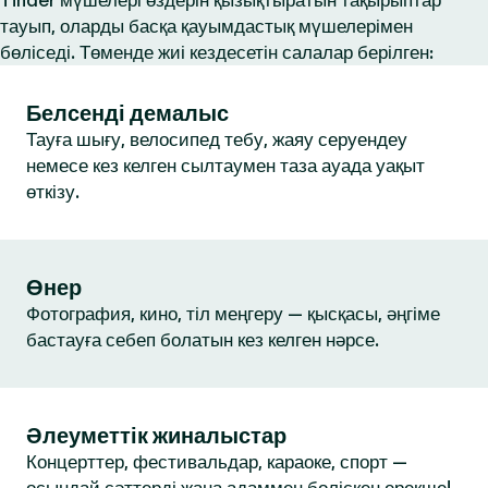
Tinder мүшелері өздерін қызықтыратын тақырыптар
тауып, оларды басқа қауымдастық мүшелерімен
бөліседі. Төменде жиі кездесетін салалар берілген:
Белсенді демалыс
Тауға шығу, велосипед тебу, жаяу серуендеу
немесе кез келген сылтаумен таза ауада уақыт
өткізу.
Өнер
Фотография, кино, тіл меңгеру — қысқасы, әңгіме
бастауға себеп болатын кез келген нәрсе.
Әлеуметтік жиналыстар
Концерттер, фестивальдар, караоке, спорт —