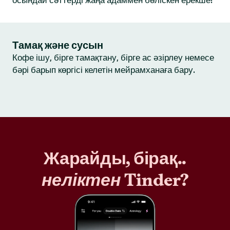
осындай сәттерді жаңа адаммен бөліскен ерекше!
Тамақ және сусын
Кофе ішу, бірге тамақтану, бірге ас әзірлеу немесе
бәрі барып көргісі келетін мейрамханаға бару.
Жарайды, бірақ..
неліктен
Tinder?