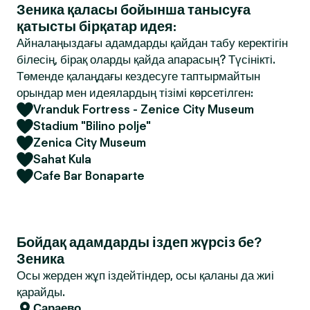
Зеника қаласы бойынша танысуға
қатысты бірқатар идея:
Айналаңыздағы адамдарды қайдан табу керектігін
білесің, бірақ оларды қайда апарасың? Түсінікті.
Төменде қалаңдағы кездесуге таптырмайтын
орындар мен идеялардың тізімі көрсетілген:
Vranduk Fortress - Zenice City Museum
Stadium "Bilino polje"
Zenica City Museum
Sahat Kula
Cafe Bar Bonaparte
Бойдақ адамдарды іздеп жүрсіз бе?
Зеника
Осы жерден жұп іздейтіндер, осы қаланы да жиі
қарайды.
Сараево