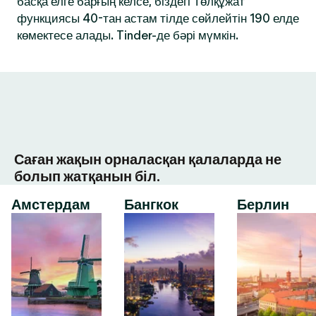
басқа елге барғың келсе, біздегі Төлқұжат
функциясы 40-тан астам тілде сөйлейтін 190 елде
көмектесе алады. Tinder-де бәрі мүмкін.
Саған жақын орналасқан қалаларда не
болып жатқанын біл.
Амстердам
Бангкок
Берлин