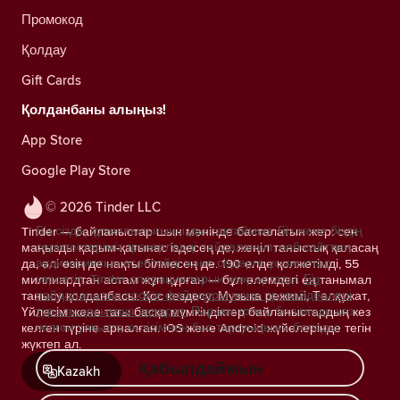
Промокод
Қолдау
Gift Cards
Қолданбаны алыңыз!
App Store
Google Play Store
© 2026 Tinder LLC
Біз сіздің құпиялылығыңызды сақтаймыз. Біз және біздің
Tinder — байланыстар шын мәнінде басталатын жер: сен
серіктестеріміз трекерлерді пайдаланып, веб-сайттың
маңызды қарым-қатынас іздесең де, жеңіл таныстық қаласаң
аудиториясын есептейді және сіздерге ұсыныстар
да, әлі өзің де нақты білмесең де. 190 елде қолжетімді, 55
көрсетіп, Tinder операцияларын жақсартады.
Біз
миллиардтан астам жұп құрған — бұл әлемдегі ең танымал
пайдаланатын cookie файлдары және провайдерлері
танысу қолданбасы. Қос кездесу, Музыка режимі, Төлқұжат,
туралы қосымша ақпарат.
Параметрлер бөлімінде кез
Үйлесім және тағы басқа мүмкіндіктер байланыстардың кез
келген уақытта келісімнен бас тартуыңызға болады.
келген түріне арналған. iOS және Android жүйелерінде тегін
жүктеп ал.
Қабылдаймын
Kazakh