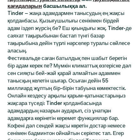
қағидаларын
басшылыққа ал.
Tinder – жаңа адамдармен танысудың ең жақсы
қолданбасы. Қызығушылығы сенікімен бірдей
адам іздеп жүрсің бе? Еш қиындығы жоқ. Tinder-де
саяхат тақырыбынан бастап түнгі базар
тақырыбына дейін түрлі нәрселер туралы сөйлесе
аласың.
Фестивальде саған батылдық пен шабыт беретін
бір адам керек пе? Мүмкін климаттық өзгеріске дәл
сен сияқты бей-жай қарай алмайтын адаммен
танысқың келетін шығар. Осыған дейін 55
миллиард жұптың бір-бірін табуына көмектестік.
Онлайн кездесу арқылы қарым-қатынастарыңыз
жақсара түседі: Tinder қолданбасында
адамдардың назарын аударып, сіз ұнатқан
адамдарға көрінетін керемет функциялар бар.
Кофені дәл сендей жақсы көретін достар немесе
сенімен бадминтон ойнайтын серіктес тап. Егер