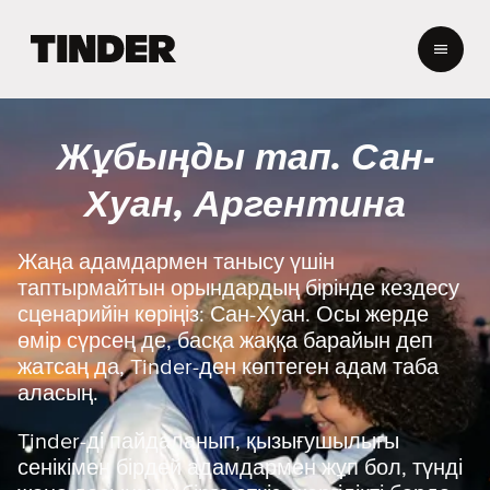
T
i
n
d
e
Жұбыңды тап. Сан-
r
H
Хуан, Аргентина
o
m
e
Жаңа адамдармен танысу үшін
таптырмайтын орындардың бірінде кездесу
сценарийін көріңіз: Сан-Хуан. Осы жерде
өмір сүрсең де, басқа жаққа барайын деп
жатсаң да, Tinder-ден көптеген адам таба
аласың.
Tinder-ді пайдаланып, қызығушылығы
сенікімен бірдей адамдармен жұп бол, түнді