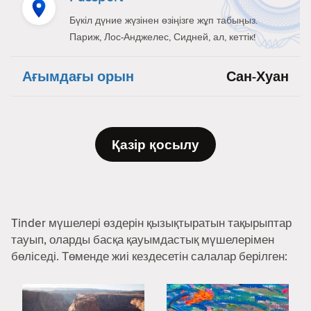
Бүкіл дүние жүзінен өзіңізге жұп табыңыз.
Париж, Лос-Анджелес, Сидней, ал, кеттік!
Ағымдағы орын
Сан-Хуан
Қазір қосылу
Tinder мүшелері өздерін қызықтыратын тақырыптар
тауып, оларды басқа қауымдастық мүшелерімен
бөліседі. Төменде жиі кездесетін салалар берілген: