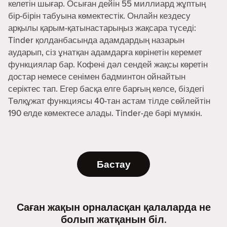
келетін шығар. Осыған дейін 55 миллиард жұптың
бір-бірін табуына көмектестік. Онлайн кездесу
арқылы қарым-қатынастарыңыз жақсара түседі:
Tinder қолданбасында адамдардың назарын
аударып, сіз ұнатқан адамдарға көрінетін керемет
функциялар бар. Кофені дәл сендей жақсы көретін
достар немесе сенімен бадминтон ойнайтын
серіктес тап. Егер басқа елге барғың келсе, біздегі
Төлқұжат функциясы 40-тан астам тілде сөйлейтін
190 елде көмектесе алады. Tinder-де бәрі мүмкін.
Бастау
Саған жақын орналасқан қалаларда не
болып жатқанын біл.