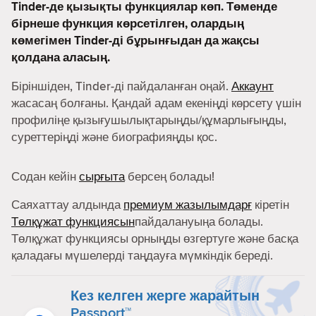
Tinder-де қызықты функциялар көп. Төменде
бірнеше функция көрсетілген, олардың
көмегімен Tinder-ді бұрынғыдан да жақсы
қолдана аласың.
Біріншіден, Tinder-ді пайдаланған оңай.
Аккаунт
жасасаң болғаны. Қандай адам екеніңді көрсету үшін
профиліңе қызығушылықтарыңды/құмарлығыңды,
суреттеріңді және биографияңды қос.
Содан кейін
сырғыта
берсең болады!
Саяхаттау алдында
премиум жазылымдарғ
кіретін
Төлқұжат функциясын
пайдалануыңа болады.
Төлқұжат функциясы орныңды өзгертуге және басқа
қаладағы мүшелерді таңдауға мүмкіндік береді.
Кез келген жерге жарайтын
Passport™