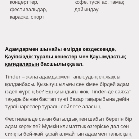
концерттер,
кофе, түскі ас, тамақ
фестивальдар,
дайындау
караоке, спорт
Адамдармен шынайы өмірде кездескенде,
Қауіпсіздік туралы кеңестер
мен
Қауымдастық
қағидаларын
басшылыққа ал.
Tinder – жаңа адамдармен танысудың ең жақсы
қолданбасы. Қызығушылығы сенікімен бірдей адам
іздеп жүрсің бе? Еш қиындығы жоқ. Tinder-де саяхат
тақырыбынан бастап түнгі базар тақырыбына дейін
түрлі нәрселер туралы сөйлесе аласың.
Фестивальде саған батылдық пен шабыт беретін бір
адам керек пе? Мүмкін климаттық өзгеріске дәл сен
сияқты бей-жай қарай алмайтын адаммен танысқың