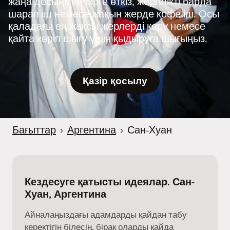
жаңа досыңмен бірге өткіз, жергілікті барда
шарап іш немесе жақын жерде кофе іш. Осы
қаладағы ең жақсы жерлерді көру немесе
қайта көріп шығу үшін қыдыруға шығыңыз.
Қазір қосылу
Бағыттар
›
Аргентина
›
Сан-Хуан
Кездесуге қатысты идеялар. Сан-
Хуан, Аргентина
Айналаңыздағы адамдарды қайдан табу
керектігін білесің, бірақ оларды қайда