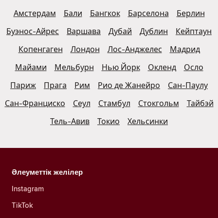
Амстердам
Бали
Бангкок
Барселона
Берлин
Буэнос-Айрес
Варшава
Дубай
Дублин
Кейптаун
Копенгаген
Лондон
Лос-Анджелес
Мадрид
Майами
Мельбурн
Нью Йорк
Окленд
Осло
Париж
Прага
Рим
Рио де Жанейро
Сан-Паулу
Сан-Франциско
Сеул
Стамбул
Стокгольм
Тайбэй
Тель-Авив
Токио
Хельсинки
Әлеуметтік желілер
Instagram
TikTok