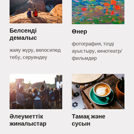
Белсенді
Өнер
демалыс
фотография, тілді
жаяу жүру, велосипед
ауыстыру, кинотеатр/
тебу, серуендеу
фильмдер
Әлеуметтік
Тамақ және
жиналыстар
сусын