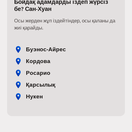
Бойдақ адамдарды іздеп жүрсіз
бе? Сан-Хуан
Осы жерден жұп іздейтіндер, осы қаланы да
жиі қарайды.
Буэнос-Айрес
Кордова
Росарио
Қарсылық
Нукен