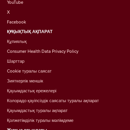
YouTube
X
Facebook
ҚҰҚЫҚТЫҚ АҚПАРАТ
Құпиялық
Consumer Health Data Privacy Policy
Шарттар
Cookie туралы саясат
Зияткерлік меншік
Қауымдастық ережелері
Колорадо қауіпсіздік саясаты туралы ақпарат
Қауымдастық туралы ақпарат
Қолжетімділік туралы мәлімдеме
Жұмыс орындары