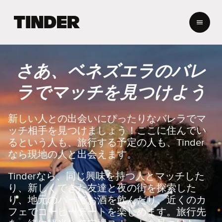
T
i
n
d
e
さあ、ベネズエラのバレ
r
ホ
ラでマッチを見つけよう
ー
ム
ペ
新しい人との出会いにぴったりなバレラでマ
ー
ッチ相手を見つけましょう！ここに住んでい
ジ
るという人も、旅行する予定の人も、Tinder
なら現地の人と出会えます。
Tinderなら、同じ興味を持つ人とマッチした
り、新しくできた友達と夜の街を探索した
り、地元のバーでお酒を飲んだり、近くのカ
フェでコーヒーデートを楽しめます。旅行先