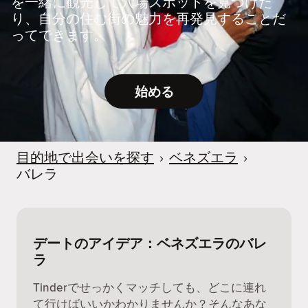
を一緒に観光して穴場スポットを見つけた
り、自分の住む街の魅力を再発見することだ
ってできます。
始める
目的地で出会いを探す
›
ベネズエラ
›
バレラ
デートのアイデア：ベネズエラのバレ
ラ
Tinderでせっかくマッチしても、どこに連れ
て行けばいいかわかりませんか？そんなあな