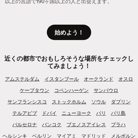
以上の言語で190ヶ国以上の人と出会えます。
始めよう！
近くの都市でおもしろそうな場所をチェックし
てみましょう！
アムステルダム
イスタンブール
オークランド
オスロ
ケープタウン
コペンハーゲン
サンパウロ
サンフランシスコ
ストックホルム
ソウル
ダブリン
テルアビブ
ドバイ
ニューヨーク
パリ
バリ島
バルセロナ
バンコク
ブエノスアイレス
プラハ
ヘルシンキ
ベルリン
マイアミ
マドリッド
メルボルン