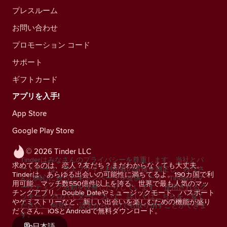
プレスルーム
お問い合わせ
プロモーション コード
サポート
ギフトカード
アプリを入手!
App Store
Google Play Store
© 2026 Tinder LLC
Tinderはみなさんのプライバシーを尊重します。当社とパ
求めてるのは、恋人？友だち？まだわからなくても大丈夫。
ートナーは、ウェブサイト利用者の情報を測定し、みなさ
Tinderは、あらゆる出会いの可能性に満ちてるよ。190カ国で利
んの関心に合ったキャンペーンを提供したり、Tinderのマ
用可能、マッチ数550億件以上を誇る、世界で最も人気のマッ
ーケティング活動を改善したりしています。
使用されるク
チングアプリ。Double Dateやミュージックモード、パスポート
ッキーとプロバイダーについて、詳しくはこちらをご覧く
やケミストリーなど、新しい出会いを楽しむための機能が盛り
ださい。
同意は、設定からいつでも取り消すことができま
だくさん。iOSとAndroidで無料ダウンロード。
す。
日本語