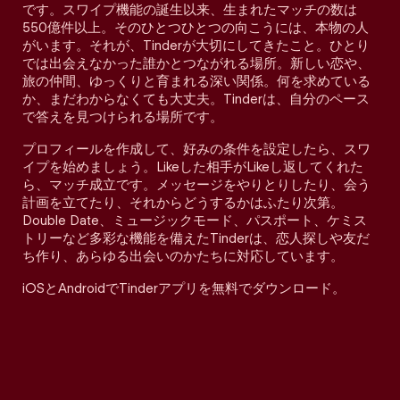
です。スワイプ機能の誕生以来、生まれたマッチの数は
550億件以上。そのひとつひとつの向こうには、本物の人
がいます。それが、Tinderが大切にしてきたこと。ひとり
では出会えなかった誰かとつながれる場所。新しい恋や、
旅の仲間、ゆっくりと育まれる深い関係。何を求めている
か、まだわからなくても大丈夫。Tinderは、自分のペース
で答えを見つけられる場所です。
プロフィールを作成して、好みの条件を設定したら、スワ
イプを始めましょう。Likeした相手がLikeし返してくれた
ら、マッチ成立です。メッセージをやりとりしたり、会う
計画を立てたり、それからどうするかはふたり次第。
Double Date、ミュージックモード、パスポート、ケミス
トリーなど多彩な機能を備えたTinderは、恋人探しや友だ
ち作り、あらゆる出会いのかたちに対応しています。
iOSとAndroidでTinderアプリを無料でダウンロード。