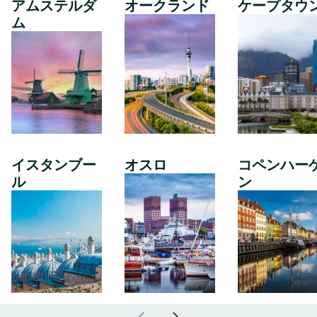
アムステルダ
オークランド
ケープタウ
ム
イスタンブー
オスロ
コペンハー
ル
ン