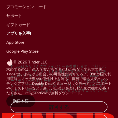
プロモーション コード
サポート
ギフトカード
アプリを入手!
App Store
Google Play Store
© 2026 Tinder LLC
Tinderはみなさんのプライバシーを尊重します。当社とパ
求めてるのは、恋人？友だち？まだわからなくても大丈夫。
ートナーは、ウェブサイト利用者の情報を測定し、みなさ
Tinderは、あらゆる出会いの可能性に満ちてるよ。190カ国で利
んの関心に合ったキャンペーンを提供したり、Tinderのマ
用可能、マッチ数550億件以上を誇る、世界で最も人気のマッ
ーケティング活動を改善したりしています。
使用されるク
チングアプリ。Double Dateやミュージックモード、パスポート
ッキーとプロバイダーについて、詳しくはこちらをご覧く
やケミストリーなど、新しい出会いを楽しむための機能が盛り
ださい。
同意は、設定からいつでも取り消すことができま
だくさん。iOSとAndroidで無料ダウンロード。
す。
日本語
許可する