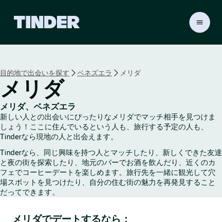
T
i
n
d
e
目的地で出会いを探す
ベネズエラ
メリダ
r
メリダ
ホ
ー
ム
メリダ、ベネズエラ
ペ
新しい人との出会いにぴったりなメリダでマッチ相手を見つけま
ー
しょう！ここに住んでいるという人も、旅行する予定の人も、
ジ
Tinderなら現地の人と出会えます。
Tinderなら、同じ興味を持つ人とマッチしたり、新しくできた友達
と夜の街を探索したり、地元のバーでお酒を飲んだり、近くのカ
フェでコーヒーデートを楽しめます。旅行先を一緒に観光して穴
場スポットを見つけたり、自分の住む街の魅力を再発見すること
だってできます。
メリダでデートするなら：