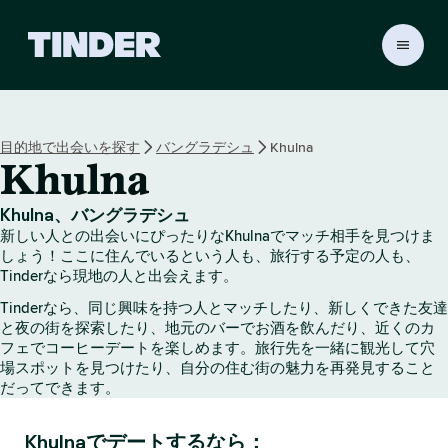
T
i
n
d
e
目的地で出会いを探す
バングラデシュ
Khulna
r
Khulna
ホ
ー
ム
Khulna、バングラデシュ
ペ
新しい人との出会いにぴったりなKhulnaでマッチ相手を見つけま
ー
しょう！ここに住んでいるという人も、旅行する予定の人も、
ジ
Tinderなら現地の人と出会えます。
Tinderなら、同じ興味を持つ人とマッチしたり、新しくできた友達
と夜の街を探索したり、地元のバーでお酒を飲んだり、近くのカ
フェでコーヒーデートを楽しめます。旅行先を一緒に観光して穴
場スポットを見つけたり、自分の住む街の魅力を再発見すること
だってできます。
Khulnaでデートするなら：