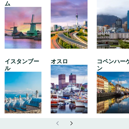
ム
イスタンブー
オスロ
コペンハー
ル
ン