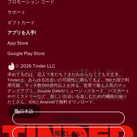
プロモーション コード
サポート
ギフトカード
アプリを入手!
App Store
Google Play Store
© 2026 Tinder LLC
Tinderはみなさんのプライバシーを尊重します。当社とパ
求めてるのは、恋人？友だち？まだわからなくても大丈夫。
ートナーは、ウェブサイト利用者の情報を測定し、みなさ
Tinderは、あらゆる出会いの可能性に満ちてるよ。190カ国で利
んの関心に合ったキャンペーンを提供したり、Tinderのマ
用可能、マッチ数550億件以上を誇る、世界で最も人気のマッ
ーケティング活動を改善したりしています。
使用されるク
チングアプリ。Double Dateやミュージックモード、パスポート
ッキーとプロバイダーについて、詳しくはこちらをご覧く
やケミストリーなど、新しい出会いを楽しむための機能が盛り
ださい。
同意は、設定からいつでも取り消すことができま
だくさん。iOSとAndroidで無料ダウンロード。
す。
日本語
許可する
同意しない