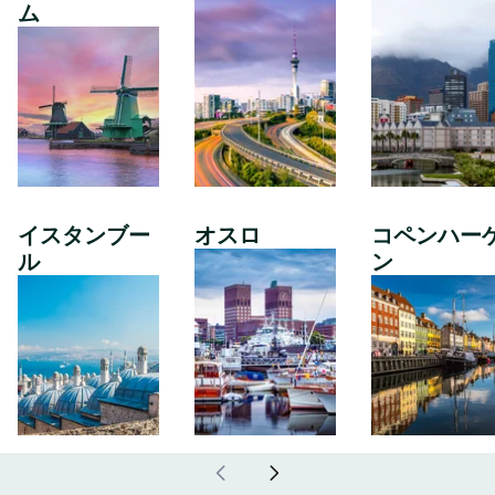
ム
イスタンブー
オスロ
コペンハー
ル
ン