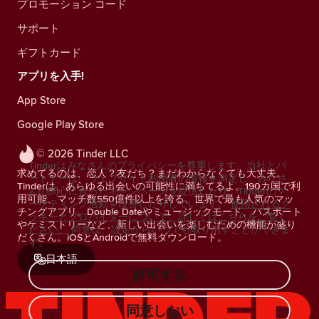
プロモーション コード
サポート
ギフトカード
アプリを入手!
App Store
Google Play Store
© 2026 Tinder LLC
Tinderはみなさんのプライバシーを尊重します。当社とパ
求めてるのは、恋人？友だち？まだわからなくても大丈夫。
ートナーは、ウェブサイト利用者の情報を測定し、みなさ
Tinderは、あらゆる出会いの可能性に満ちてるよ。190カ国で利
んの関心に合ったキャンペーンを提供したり、Tinderのマ
用可能、マッチ数550億件以上を誇る、世界で最も人気のマッ
ーケティング活動を改善したりしています。
使用されるク
チングアプリ。Double Dateやミュージックモード、パスポート
ッキーとプロバイダーについて、詳しくはこちらをご覧く
やケミストリーなど、新しい出会いを楽しむための機能が盛り
ださい。
同意は、設定からいつでも取り消すことができま
だくさん。iOSとAndroidで無料ダウンロード。
す。
日本語
許可する
同意しない