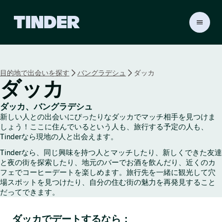
T
i
n
d
e
目的地で出会いを探す
バングラデシュ
ダッカ
r
ダッカ
ホ
ー
ム
ダッカ、バングラデシュ
ペ
新しい人との出会いにぴったりなダッカでマッチ相手を見つけま
ー
しょう！ここに住んでいるという人も、旅行する予定の人も、
ジ
Tinderなら現地の人と出会えます。
Tinderなら、同じ興味を持つ人とマッチしたり、新しくできた友達
と夜の街を探索したり、地元のバーでお酒を飲んだり、近くのカ
フェでコーヒーデートを楽しめます。旅行先を一緒に観光して穴
場スポットを見つけたり、自分の住む街の魅力を再発見すること
だってできます。
ダッカでデートするなら：