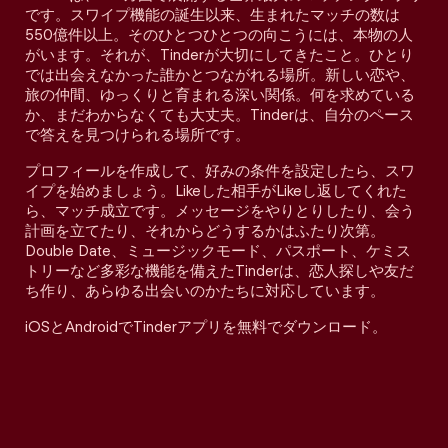
です。スワイプ機能の誕生以来、生まれたマッチの数は
550億件以上。そのひとつひとつの向こうには、本物の人
がいます。それが、Tinderが大切にしてきたこと。ひとり
では出会えなかった誰かとつながれる場所。新しい恋や、
旅の仲間、ゆっくりと育まれる深い関係。何を求めている
か、まだわからなくても大丈夫。Tinderは、自分のペース
で答えを見つけられる場所です。
プロフィールを作成して、好みの条件を設定したら、スワ
イプを始めましょう。Likeした相手がLikeし返してくれた
ら、マッチ成立です。メッセージをやりとりしたり、会う
計画を立てたり、それからどうするかはふたり次第。
Double Date、ミュージックモード、パスポート、ケミス
トリーなど多彩な機能を備えたTinderは、恋人探しや友だ
ち作り、あらゆる出会いのかたちに対応しています。
iOSとAndroidでTinderアプリを無料でダウンロード。