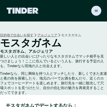
T
i
n
d
e
目的地で出会いを探す
アルジェリア
モスタガネム
r
モスタガネム
ホ
ー
ム
モスタガネム、アルジェリア
ペ
新しい人との出会いにぴったりなモスタガネムでマッチ相手を見
ー
つけましょう！ここに住んでいるという人も、旅行する予定の人
ジ
も、Tinderなら現地の人と出会えます。
Tinderなら、同じ興味を持つ人とマッチしたり、新しくできた友達
と夜の街を探索したり、地元のバーでお酒を飲んだり、近くのカ
フェでコーヒーデートを楽しめます。旅行先を一緒に観光して穴
場スポットを見つけたり、自分の住む街の魅力を再発見すること
だってできます。
モスタガネムでデートするなら：