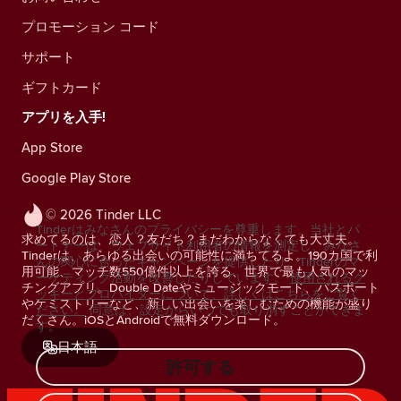
プロモーション コード
サポート
ギフトカード
アプリを入手!
App Store
Google Play Store
© 2026 Tinder LLC
Tinderはみなさんのプライバシーを尊重します。当社とパ
求めてるのは、恋人？友だち？まだわからなくても大丈夫。
ートナーは、ウェブサイト利用者の情報を測定し、みなさ
Tinderは、あらゆる出会いの可能性に満ちてるよ。190カ国で利
んの関心に合ったキャンペーンを提供したり、Tinderのマ
用可能、マッチ数550億件以上を誇る、世界で最も人気のマッ
ーケティング活動を改善したりしています。
使用されるク
チングアプリ。Double Dateやミュージックモード、パスポート
ッキーとプロバイダーについて、詳しくはこちらをご覧く
やケミストリーなど、新しい出会いを楽しむための機能が盛り
ださい。
同意は、設定からいつでも取り消すことができま
だくさん。iOSとAndroidで無料ダウンロード。
す。
日本語
許可する