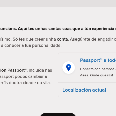
funcións. Aquí tes unhas cantas coas que a túa experiencia 
ilísimo. Só tes que crear unha
conta
. Asegúrate de engadir o
r a coñecer a túa personalidade.
Passport™ a tod
Conecta con persoas d
ión Passport™
, incluída nas
Aires. Onde queiras!
assport podes cambiar a
erfís doutra cidade ou vila.
Localización actual