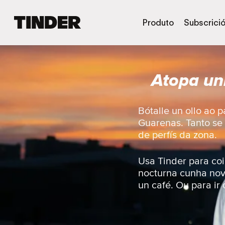
T
Produto
Subscrici
i
n
d
e
Atopa un
r
H
o
m
Bótalle un ollo ao 
e
Guarenas. Tanto se 
de perfís da zona.
Usa Tinder para coi
nocturna cunha nov
un café. Ou para ir