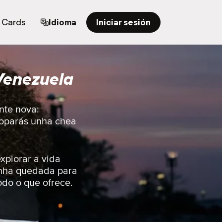
t Cards
Idioma
Iniciar sesión
Venezuela
nte nova:
atoparás unha chea
xplorar a vida
unha quedada para
odo o que ofrece.