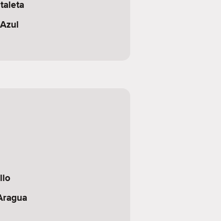
taleta
 Azul
llo
 Aragua