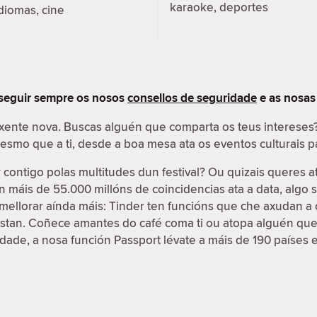
karaoke, deportes
diomas, cine
 seguir sempre os nosos
consellos de seguridade
e as nosa
 xente nova. Buscas alguén que comparta os teus interese
 mesmo que a ti, desde a boa mesa ata os eventos culturais
contigo polas multitudes dun festival? Ou quizais queres a
on máis de 55.000 millóns de coincidencias ata a data, algo
e mellorar aínda máis: Tinder ten funcións que che axudan a 
ustan. Coñece amantes do café coma ti ou atopa alguén que
cidade, a nosa función Passport lévate a máis de 190 países 