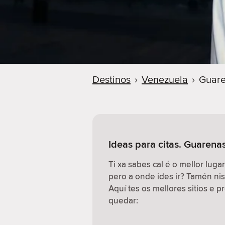
Destinos
›
Venezuela
›
Guar
Ideas para citas. Guarena
Ti xa sabes cal é o mellor lugar
pero a onde ides ir? Tamén n
Aquí tes os mellores sitios e 
quedar: