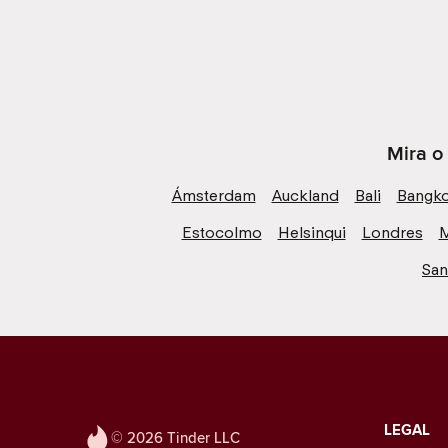
Mira o
Ámsterdam
Auckland
Bali
Bangk
Estocolmo
Helsinqui
Londres
M
San
LEGAL
© 2026 Tinder LLC