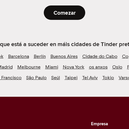
Comezar
 que está a suceder en máis cidades de Tinder preto
ok
Barcelona
Berlín
Buenos Aires
Cidade do Cabo
Co
adrid
Melbourne
Miami
Nova York
os anxos
Oslo
P
 Francisco
São Paulo
Seúl
Taipei
Tel Aviv
Tokio
Vars
Empresa