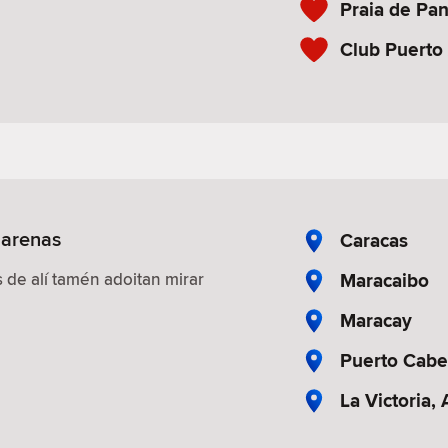
Praia de Pan
Club Puerto
uarenas
Caracas
Maracaibo
 de alí tamén adoitan mirar
Maracay
Puerto Cabe
La Victoria,