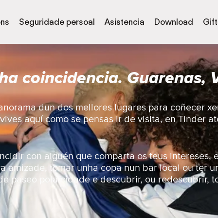
óns
Seguridade persoal
Asistencia
Download
Gif
ha coincidencia. Guarenas, 
panorama dun dos mellores lugares para coñecer xe
vives aquí como se pensas ir de visita, en Tinder 
ncidir con alguén que comparta os teus intereses, e
a amizade, tomar unha copa nun bar local ou ter 
 de paseo pola cidade e descubrir, ou redescubrir, t