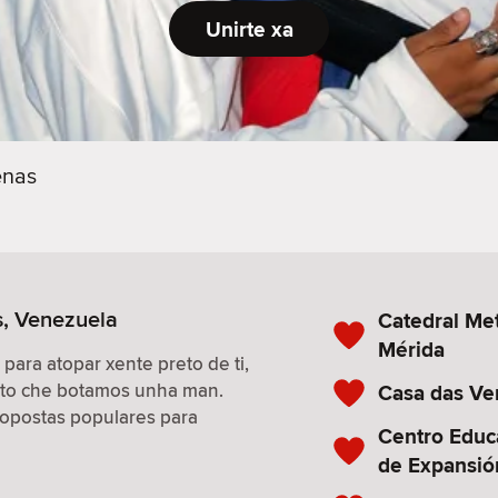
Unirte xa
enas
s, Venezuela
Catedral Met
Mérida
 para atopar xente preto de ti,
isto che botamos unha man.
Casa das Ve
propostas populares para
Centro Educ
de Expansió