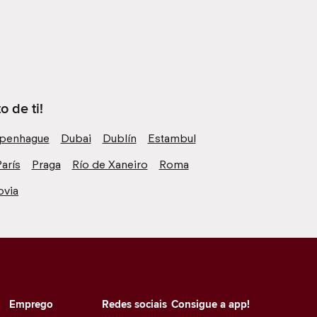
 de ti!
penhague
Dubai
Dublín
Estambul
arís
Praga
Río de Xaneiro
Roma
ovia
Emprego
Redes sociais
Consigue a app!