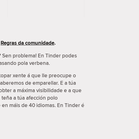
s
Regras da comunidade
.
s? Sen problema! En Tinder podes
 pasando pola verbena.
topar xente á que lle preocupe o
 saberemos de emparellar. E a túa
obter a máxima visibilidade e a que
 teña a túa afección polo
e en máis de 40 idiomas. En Tinder é