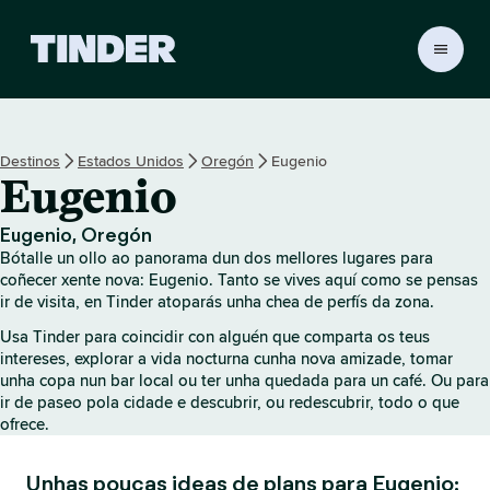
T
i
n
d
e
Destinos
Estados Unidos
Oregón
Eugenio
r
Eugenio
H
o
m
Eugenio, Oregón
e
Bótalle un ollo ao panorama dun dos mellores lugares para
coñecer xente nova: Eugenio. Tanto se vives aquí como se pensas
ir de visita, en Tinder atoparás unha chea de perfís da zona.
Usa Tinder para coincidir con alguén que comparta os teus
intereses, explorar a vida nocturna cunha nova amizade, tomar
unha copa nun bar local ou ter unha quedada para un café. Ou para
ir de paseo pola cidade e descubrir, ou redescubrir, todo o que
ofrece.
Unhas poucas ideas de plans para Eugenio: