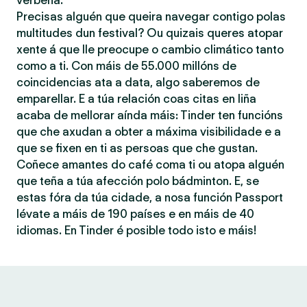
verbena.
Precisas alguén que queira navegar contigo polas
multitudes dun festival? Ou quizais queres atopar
xente á que lle preocupe o cambio climático tanto
como a ti. Con máis de 55.000 millóns de
coincidencias ata a data, algo saberemos de
emparellar. E a túa relación coas citas en liña
acaba de mellorar aínda máis: Tinder ten funcións
que che axudan a obter a máxima visibilidade e a
que se fixen en ti as persoas que che gustan.
Coñece amantes do café coma ti ou atopa alguén
que teña a túa afección polo bádminton. E, se
estas fóra da túa cidade, a nosa función Passport
lévate a máis de 190 países e en máis de 40
idiomas. En Tinder é posible todo isto e máis!