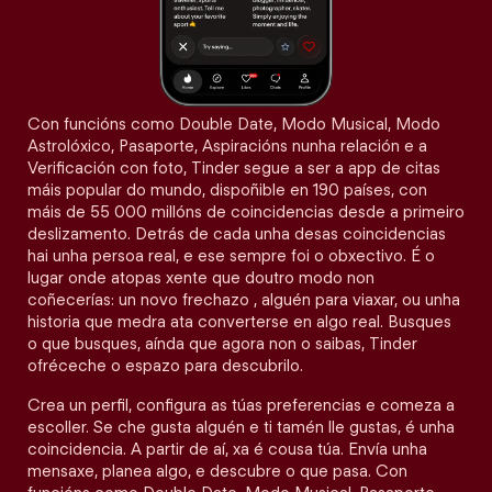
Con funcións como Double Date, Modo Musical, Modo
Astrolóxico, Pasaporte, Aspiracións nunha relación e a
Verificación con foto, Tinder segue a ser a app de citas
máis popular do mundo, dispoñible en 190 países, con
máis de 55 000 millóns de coincidencias desde a primeiro
deslizamento. Detrás de cada unha desas coincidencias
hai unha persoa real, e ese sempre foi o obxectivo. É o
lugar onde atopas xente que doutro modo non
coñecerías: un novo frechazo , alguén para viaxar, ou unha
historia que medra ata converterse en algo real. Busques
o que busques, aínda que agora non o saibas, Tinder
ofréceche o espazo para descubrilo.
Crea un perfil, configura as túas preferencias e comeza a
escoller. Se che gusta alguén e ti tamén lle gustas, é unha
coincidencia. A partir de aí, xa é cousa túa. Envía unha
mensaxe, planea algo, e descubre o que pasa. Con