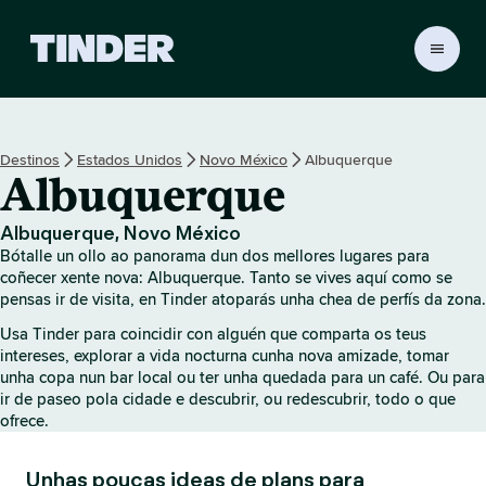
T
i
n
d
e
Destinos
Estados Unidos
Novo México
Albuquerque
r
Albuquerque
H
o
m
Albuquerque, Novo México
e
Bótalle un ollo ao panorama dun dos mellores lugares para
coñecer xente nova: Albuquerque. Tanto se vives aquí como se
pensas ir de visita, en Tinder atoparás unha chea de perfís da zona.
Usa Tinder para coincidir con alguén que comparta os teus
intereses, explorar a vida nocturna cunha nova amizade, tomar
unha copa nun bar local ou ter unha quedada para un café. Ou para
ir de paseo pola cidade e descubrir, ou redescubrir, todo o que
ofrece.
Unhas poucas ideas de plans para