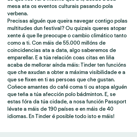
mesa ata os eventos culturais pasando pola
verbena.
Precisas alguén que queira navegar contigo polas
multitudes dun festival? Ou quizais queres atopar
xente á que lle preocupe o cambio climático tanto
como a ti. Con máis de 55.000 millóns de
coincidencias ata a data, algo saberemos de
emparellar. E a túa relación coas citas en liña
acaba de mellorar aínda máis: Tinder ten funcións
que che axudan a obter a máxima visibilidade e a
que se fixen en ti as persoas que che gustan.
Coñece amantes do café coma ti ou atopa alguén
que teña a túa afección polo bádminton. E, se
estas fóra da túa cidade, a nosa función Passport
lévate a máis de 190 países e en máis de 40
idiomas. En Tinder é posible todo isto e máis!