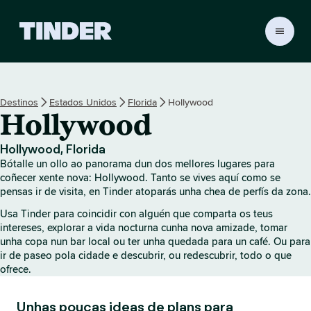
T
i
n
d
e
Destinos
Estados Unidos
Florida
Hollywood
r
Hollywood
H
o
m
Hollywood, Florida
e
Bótalle un ollo ao panorama dun dos mellores lugares para
coñecer xente nova: Hollywood. Tanto se vives aquí como se
pensas ir de visita, en Tinder atoparás unha chea de perfís da zona.
Usa Tinder para coincidir con alguén que comparta os teus
intereses, explorar a vida nocturna cunha nova amizade, tomar
unha copa nun bar local ou ter unha quedada para un café. Ou para
ir de paseo pola cidade e descubrir, ou redescubrir, todo o que
ofrece.
Unhas poucas ideas de plans para