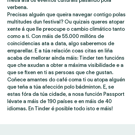
mesa ata os eventos culturais pasando pola
verbena.
Precisas alguén que queira navegar contigo polas
multitudes dun festival? Ou quizais queres atopar
xente á que lle preocupe o cambio climático tanto
como a ti. Con máis de 55.000 millóns de
coincidencias ata a data, algo saberemos de
emparellar. E a túa relación coas citas en liña
acaba de mellorar aínda máis: Tinder ten funcións
que che axudan a obter a máxima visibilidade e a
que se fixen en ti as persoas que che gustan.
Coñece amantes do café coma ti ou atopa alguén
que teña a túa afección polo bádminton. E, se
estas fóra da túa cidade, a nosa función Passport
lévate a máis de 190 países e en máis de 40
idiomas. En Tinder é posible todo isto e máis!