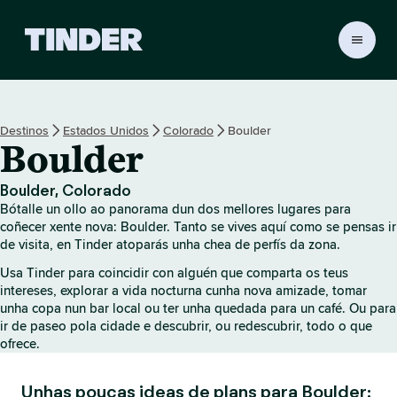
T
i
n
d
e
Destinos
Estados Unidos
Colorado
Boulder
r
Boulder
H
o
m
Boulder, Colorado
e
Bótalle un ollo ao panorama dun dos mellores lugares para
coñecer xente nova: Boulder. Tanto se vives aquí como se pensas ir
de visita, en Tinder atoparás unha chea de perfís da zona.
Usa Tinder para coincidir con alguén que comparta os teus
intereses, explorar a vida nocturna cunha nova amizade, tomar
unha copa nun bar local ou ter unha quedada para un café. Ou para
ir de paseo pola cidade e descubrir, ou redescubrir, todo o que
ofrece.
Unhas poucas ideas de plans para Boulder: