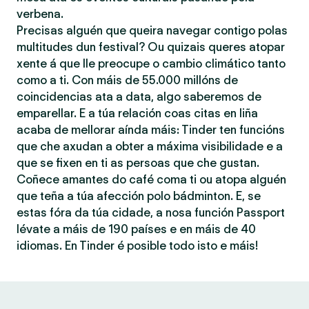
verbena.
Precisas alguén que queira navegar contigo polas
multitudes dun festival? Ou quizais queres atopar
xente á que lle preocupe o cambio climático tanto
como a ti. Con máis de 55.000 millóns de
coincidencias ata a data, algo saberemos de
emparellar. E a túa relación coas citas en liña
acaba de mellorar aínda máis: Tinder ten funcións
que che axudan a obter a máxima visibilidade e a
que se fixen en ti as persoas que che gustan.
Coñece amantes do café coma ti ou atopa alguén
que teña a túa afección polo bádminton. E, se
estas fóra da túa cidade, a nosa función Passport
lévate a máis de 190 países e en máis de 40
idiomas. En Tinder é posible todo isto e máis!