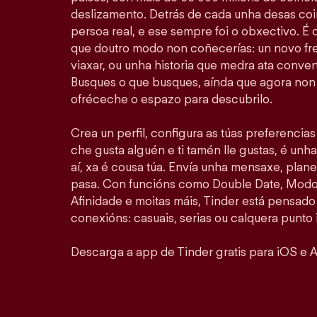
deslizamento. Detrás de cada unha desas coi
persoa real, e ese sempre foi o obxectivo. É
que doutro modo non coñecerías: un novo fr
viaxar, ou unha historia que medra ata convert
Busques o que busques, aínda que agora non 
ofréceche o espazo para descubrilo.
Crea un perfil, configura as túas preferencia
che gusta alguén e ti tamén lle gustas, é unha
aí, xa é cousa túa. Envía unha mensaxe, plan
pasa. Con funcións como Double Date, Modo 
Afinidade e moitas máis, Tinder está pensado
conexións: casuais, serias ou calquera punto 
Descarga a app de Tinder gratis para iOS e A