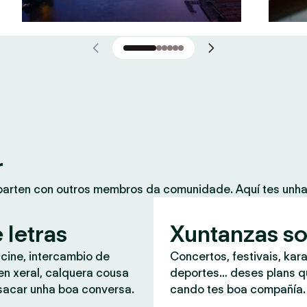
r
mparten con outros membros da comunidade. Aquí tes unh
 letras
Xuntanzas so
 cine, intercambio de
Concertos, festivais, kar
en xeral, calquera cousa
deportes… deses plans 
sacar unha boa conversa.
cando tes boa compañía.