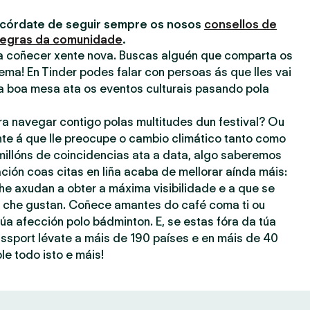
acórdate de seguir sempre os nosos
consellos de
egras da comunidade
.
ra coñecer xente nova. Buscas alguén que comparta os
ema! En Tinder podes falar con persoas ás que lles vai
a boa mesa ata os eventos culturais pasando pola
ra navegar contigo polas multitudes dun festival? Ou
nte á que lle preocupe o cambio climático tanto como
millóns de coincidencias ata a data, algo saberemos
ación coas citas en liña acaba de mellorar aínda máis:
he axudan a obter a máxima visibilidade e a que se
ue che gustan. Coñece amantes do café coma ti ou
úa afección polo bádminton. E, se estas fóra da túa
assport lévate a máis de 190 países e en máis de 40
le todo isto e máis!