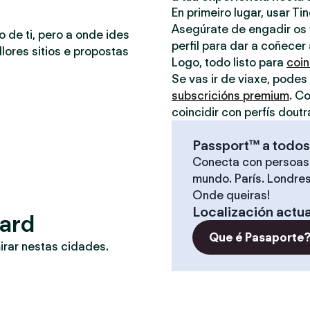
En primeiro lugar, usar Ti
Asegúrate de engadir os t
o de ti, pero a onde ides
perfil para dar a coñecer
lores sitios e propostas
Logo, todo listo para
coin
Se vas ir de viaxe, podes
subscricións premium
. C
coincidir con perfís doutr
Passport™ a todos
Conecta con persoas
mundo. París. Londres
Onde queiras!
Localización actua
nard
Que é Pasaporte
irar nestas cidades.