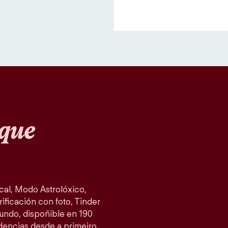
que
al, Modo Astrolóxico,
ificación con foto, Tinder
mundo, dispoñible en 190
idencias desde a primeiro