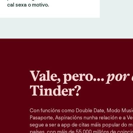
cal sexa o motivo.
Vale, pero…
por 
Tinder?
Con funcións como Double Date, Modo Music
Pasaporte, Aspiracións nunha relación e a Ver
segue a ser a app de citas máis popular do 
países, con máis de 55 000 millóns de coinc