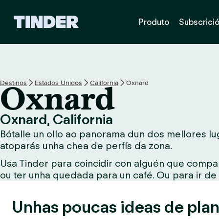
T
Produto
Subscrici
i
n
d
e
r
H
Destinos
Estados Unidos
California
Oxnard
Oxnard
o
m
e
Oxnard, California
Bótalle un ollo ao panorama dun dos mellores lug
atoparás unha chea de perfís da zona.
Usa Tinder para coincidir con alguén que compar
ou ter unha quedada para un café. Ou para ir de
Unhas poucas ideas de plan