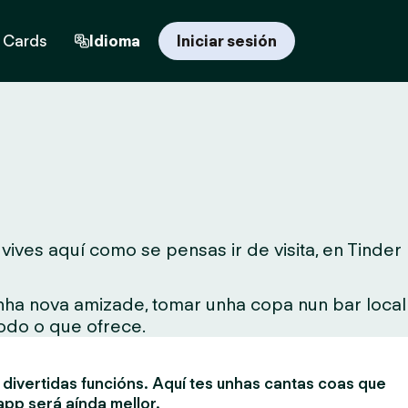
t Cards
Idioma
Iniciar sesión
ives aquí como se pensas ir de visita, en Tinder
unha nova amizade, tomar unha copa nun bar local
todo o que ofrece.
divertidas funcións. Aquí tes unhas cantas coas que
app será aínda mellor.