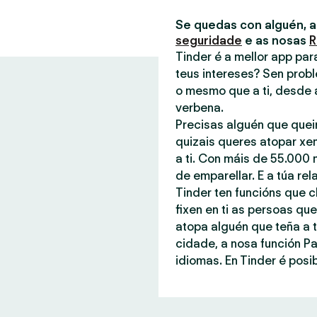
Se quedas con alguén, 
seguridade
e as nosas
R
Tinder é a mellor app pa
teus intereses? Sen probl
o mesmo que a ti, desde 
verbena.
Precisas alguén que quei
quizais queres atopar xe
a ti. Con máis de 55.000 
de emparellar. E a túa rel
Tinder ten funcións que c
fixen en ti as persoas q
atopa alguén que teña a t
cidade, a nosa función P
idiomas. En Tinder é posib