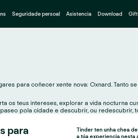
óns
Seguridade persoal
Asistencia
Download
Gif
ares para coñecer xente nova: Oxnard. Tanto se v
ta os teus intereses, explorar a vida nocturna c
 paseo pola cidade e descubrir, ou redescubrir, 
s para
Tinder ten unha chea de 
a túa experiencia nesta 