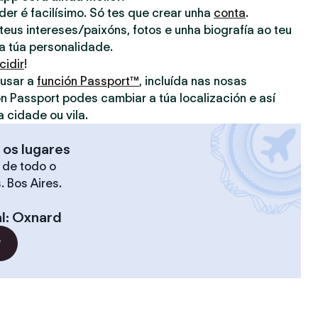
nder é facilísimo. Só tes que crear unha
conta
.
eus intereses/paixóns, fotos e unha biografía ao teu
 a túa personalidade.
cidir
!
 usar a
función Passport™
, incluída nas nosas
on Passport podes cambiar a túa localización e así
a cidade ou vila.
 os lugares
 de todo o
. Bos Aires.
l
:
Oxnard
?