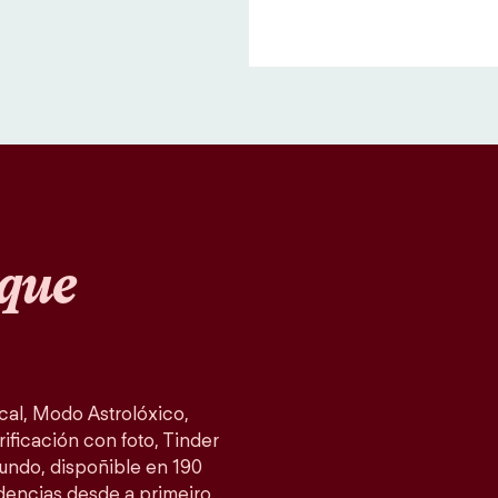
que
al, Modo Astrolóxico,
ificación con foto, Tinder
mundo, dispoñible en 190
idencias desde a primeiro