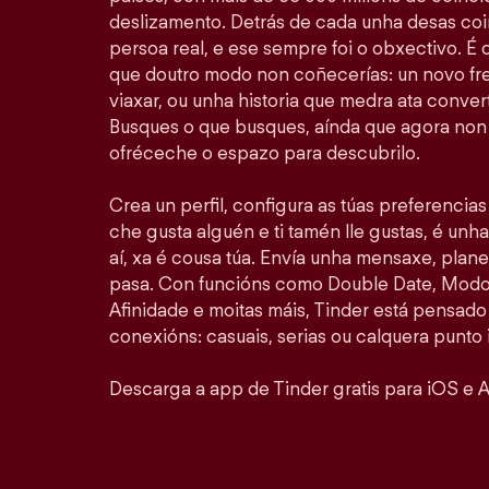
deslizamento. Detrás de cada unha desas coi
persoa real, e ese sempre foi o obxectivo. É
que doutro modo non coñecerías: un novo fr
viaxar, ou unha historia que medra ata convert
Busques o que busques, aínda que agora non 
ofréceche o espazo para descubrilo.
Crea un perfil, configura as túas preferencia
che gusta alguén e ti tamén lle gustas, é unha
aí, xa é cousa túa. Envía unha mensaxe, plan
pasa. Con funcións como Double Date, Modo 
Afinidade e moitas máis, Tinder está pensado
conexións: casuais, serias ou calquera punto 
Descarga a app de Tinder gratis para iOS e A