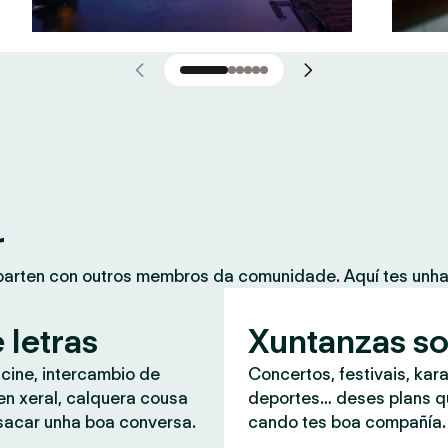
r
mparten con outros membros da comunidade. Aquí tes unh
 letras
Xuntanzas so
 cine, intercambio de
Concertos, festivais, kar
en xeral, calquera cousa
deportes… deses plans 
sacar unha boa conversa.
cando tes boa compañía.