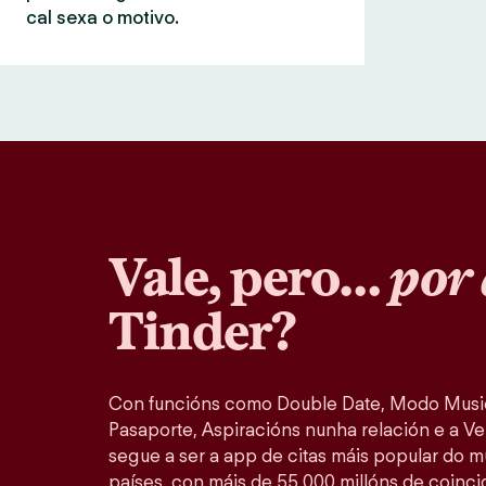
cal sexa o motivo.
Vale, pero…
por 
Tinder?
Con funcións como Double Date, Modo Music
Pasaporte, Aspiracións nunha relación e a Ver
segue a ser a app de citas máis popular do 
países, con máis de 55 000 millóns de coinc