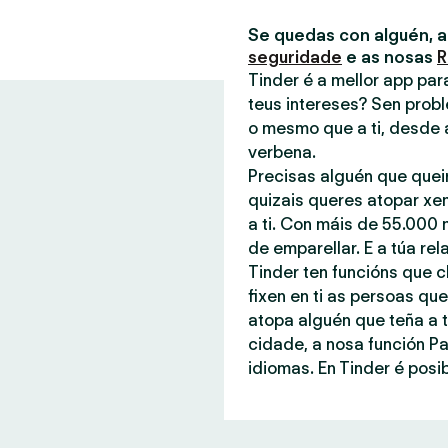
Se quedas con alguén, 
seguridade
e as nosas
R
Tinder é a mellor app pa
teus intereses? Sen probl
o mesmo que a ti, desde 
verbena.
Precisas alguén que quei
quizais queres atopar xe
a ti. Con máis de 55.000 
de emparellar. E a túa rel
Tinder ten funcións que c
fixen en ti as persoas q
atopa alguén que teña a t
cidade, a nosa función P
idiomas. En Tinder é posib