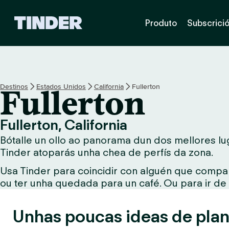
T
Produto
Subscrici
i
n
d
e
r
H
Destinos
Estados Unidos
California
Fullerton
Fullerton
o
m
e
Fullerton, California
Bótalle un ollo ao panorama dun dos mellores lug
Tinder atoparás unha chea de perfís da zona.
Usa Tinder para coincidir con alguén que compar
ou ter unha quedada para un café. Ou para ir de
Unhas poucas ideas de plan