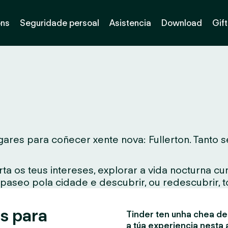
óns
Seguridade persoal
Asistencia
Download
Gif
ares para coñecer xente nova: Fullerton. Tanto se
ta os teus intereses, explorar a vida nocturna c
 paseo pola cidade e descubrir, ou redescubrir, 
s para
Tinder ten unha chea de 
a túa experiencia nesta 