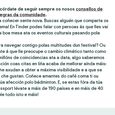
acórdate de seguir sempre os nosos
consellos de
egras da comunidade
.
ra coñecer xente nova. Buscas alguén que comparta os
ema! En Tinder podes falar con persoas ás que lles vai
a boa mesa ata os eventos culturais pasando pola
ra navegar contigo polas multitudes dun festival? Ou
nte á que lle preocupe o cambio climático tanto como
millóns de coincidencias ata a data, algo saberemos
ación coas citas en liña acaba de mellorar aínda máis:
he axudan a obter a máxima visibilidade e a que se
ue che gustan. Coñece amantes do café coma ti ou
úa afección polo bádminton. E, se estas fóra da túa
assport lévate a máis de 190 países e en máis de 40
le todo isto e máis!