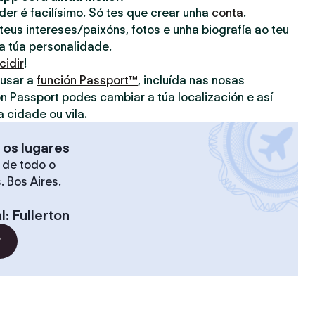
nder é facilísimo. Só tes que crear unha
conta
.
eus intereses/paixóns, fotos e unha biografía ao teu
 a túa personalidade.
cidir
!
 usar a
función Passport™
, incluída nas nosas
on Passport podes cambiar a túa localización e así
a cidade ou vila.
 os lugares
 de todo o
. Bos Aires.
l
:
Fullerton
?