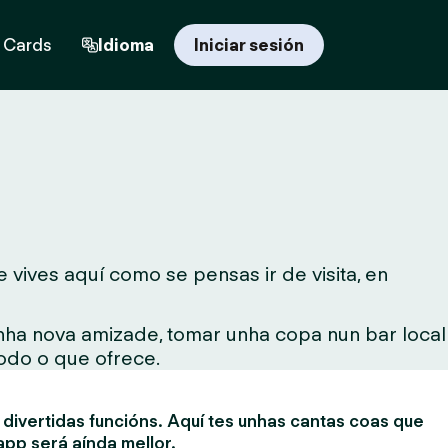
t Cards
Idioma
Iniciar sesión
 vives aquí como se pensas ir de visita, en
unha nova amizade, tomar unha copa nun bar local
todo o que ofrece.
divertidas funcións. Aquí tes unhas cantas coas que
app será aínda mellor.