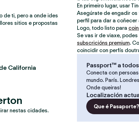
En primeiro lugar, usar Ti
Asegúrate de engadir os t
o de ti, pero a onde ides
perfil para dar a coñecer
lores sitios e propostas
Logo, todo listo para
coin
Se vas ir de viaxe, podes
subscricións premium
. C
coincidir con perfís doutr
Passport™ a todos
de California
Conecta con persoas
mundo. París. Londres
Onde queiras!
Localización actua
erton
Que é Pasaporte
irar nestas cidades.