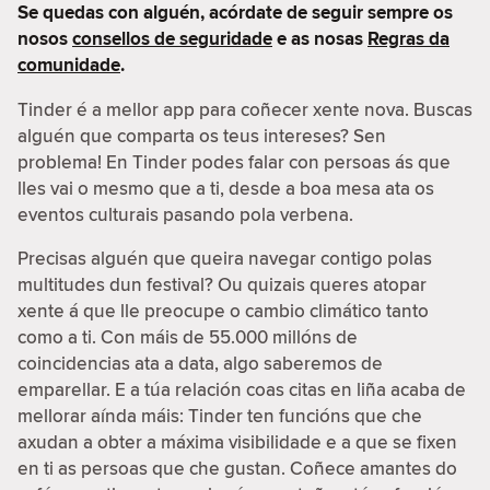
Se quedas con alguén, acórdate de seguir sempre os
nosos
consellos de seguridade
e as nosas
Regras da
comunidade
.
Tinder é a mellor app para coñecer xente nova. Buscas
alguén que comparta os teus intereses? Sen
problema! En Tinder podes falar con persoas ás que
lles vai o mesmo que a ti, desde a boa mesa ata os
eventos culturais pasando pola verbena.
Precisas alguén que queira navegar contigo polas
multitudes dun festival? Ou quizais queres atopar
xente á que lle preocupe o cambio climático tanto
como a ti. Con máis de 55.000 millóns de
coincidencias ata a data, algo saberemos de
emparellar. E a túa relación coas citas en liña acaba de
mellorar aínda máis: Tinder ten funcións que che
axudan a obter a máxima visibilidade e a que se fixen
en ti as persoas que che gustan. Coñece amantes do