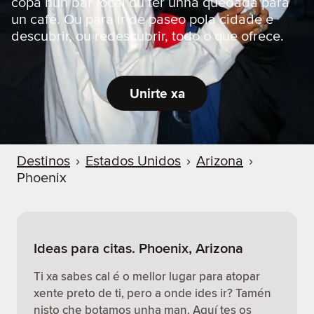
copa nun bar local ou ter unha quedada para
un café. Ou para ir de paseo pola cidade e
descubrir, ou redescubrir, todo o que ofrece.
Unirte xa
Destinos
›
Estados Unidos
›
Arizona
›
Phoenix
Ideas para citas. Phoenix, Arizona
Ti xa sabes cal é o mellor lugar para atopar
xente preto de ti, pero a onde ides ir? Tamén
nisto che botamos unha man. Aquí tes os