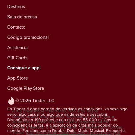
Destinos
Sala de prensa
Contacto
Código promocional
Asistencia
Gift Cards
Consigue a app!
App Store
Google Play Store
© 2026 Tinder LLC
En Tinder é onde xorden de verdade as conexións, xa sexa algo
A túa privacidade impórtanos. Nós e os nosos
serio, algo casual ou algo que aínda estás a descubrir.
colaboradores empregamos rastreadores para medir a
Dispoñible en 190 países e con máis de 55 000 millóns de
audiencia do noso sitio web e para proporcionarche
coincidencias feitas, é a aplicación de citas máis popular do
ofertas e mellorar o funcionamento de marketing do propio
mundo. Funcións como Double Date, Modo Musical, Pasaporte,
Tinder.
Máis información sobre cookies e provedores que