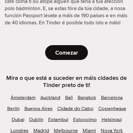
café coma ti ou atopa alguén que teña a túa afección
polo bádminton. E, se estas fóra da túa cidade, a nosa
función Passport lévate a máis de 190 países e en máis
de 40 idiomas. En Tinder é posible todo isto e máis!
Comezar
Mira o que está a suceder en máis cidades de
Tinder preto de ti!
Ámsterdam
Auckland
Bali
Bangkok
Barcelona
Berlín
Buenos Aires
Cidade do Cabo
Copenhague
Dubai
Dublín
Estambul
Estocolmo
Helsinqui
Londres
Madrid
Melbourne
Miami
Nova York