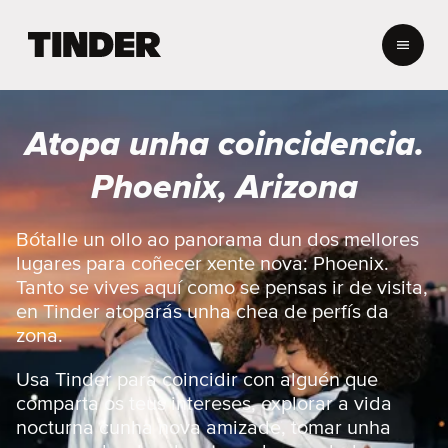
T
i
n
d
e
Atopa unha coincidencia.
r
H
Phoenix, Arizona
o
m
e
Bótalle un ollo ao panorama dun dos mellores
lugares para coñecer xente nova: Phoenix.
Tanto se vives aquí como se pensas ir de visita,
en Tinder atoparás unha chea de perfís da
zona.
Usa Tinder para coincidir con alguén que
comparta os teus intereses, explorar a vida
nocturna cunha nova amizade, tomar unha