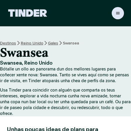
T
i
n
d
e
Destinos
Reino Unido
Gales
Swansea
r
Swansea
H
o
m
Swansea, Reino Unido
e
Bótalle un ollo ao panorama dun dos mellores lugares para
coñecer xente nova: Swansea. Tanto se vives aquí como se pensas
ir de visita, en Tinder atoparás unha chea de perfís da zona.
Usa Tinder para coincidir con alguén que comparta os teus
intereses, explorar a vida nocturna cunha nova amizade, tomar
unha copa nun bar local ou ter unha quedada para un café. Ou para
ir de paseo pola cidade e descubrir, ou redescubrir, todo o que
ofrece.
Unhas poucas ideas de plans para