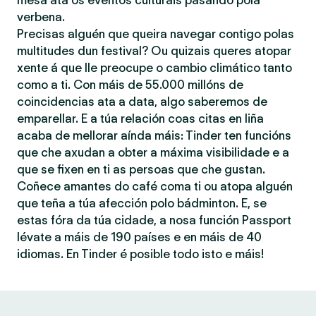
mesa ata os eventos culturais pasando pola
verbena.
Precisas alguén que queira navegar contigo polas
multitudes dun festival? Ou quizais queres atopar
xente á que lle preocupe o cambio climático tanto
como a ti. Con máis de 55.000 millóns de
coincidencias ata a data, algo saberemos de
emparellar. E a túa relación coas citas en liña
acaba de mellorar aínda máis: Tinder ten funcións
que che axudan a obter a máxima visibilidade e a
que se fixen en ti as persoas que che gustan.
Coñece amantes do café coma ti ou atopa alguén
que teña a túa afección polo bádminton. E, se
estas fóra da túa cidade, a nosa función Passport
lévate a máis de 190 países e en máis de 40
idiomas. En Tinder é posible todo isto e máis!