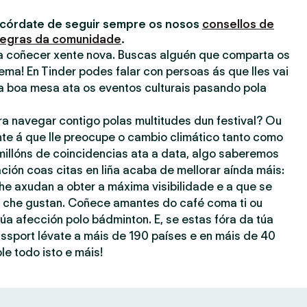
acórdate de seguir sempre os nosos
consellos de
egras da comunidade
.
ra coñecer xente nova. Buscas alguén que comparta os
ema! En Tinder podes falar con persoas ás que lles vai
a boa mesa ata os eventos culturais pasando pola
ra navegar contigo polas multitudes dun festival? Ou
nte á que lle preocupe o cambio climático tanto como
millóns de coincidencias ata a data, algo saberemos
ación coas citas en liña acaba de mellorar aínda máis:
he axudan a obter a máxima visibilidade e a que se
ue che gustan. Coñece amantes do café coma ti ou
úa afección polo bádminton. E, se estas fóra da túa
assport lévate a máis de 190 países e en máis de 40
le todo isto e máis!