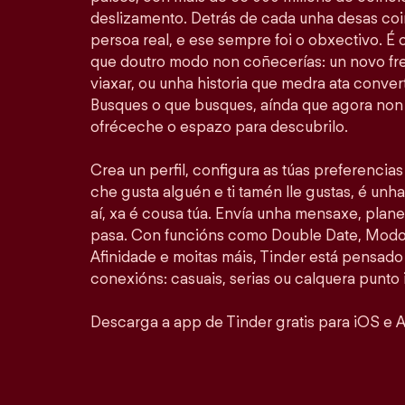
deslizamento. Detrás de cada unha desas coi
persoa real, e ese sempre foi o obxectivo. É
que doutro modo non coñecerías: un novo fr
viaxar, ou unha historia que medra ata convert
Busques o que busques, aínda que agora non 
ofréceche o espazo para descubrilo.
Crea un perfil, configura as túas preferencia
che gusta alguén e ti tamén lle gustas, é unha
aí, xa é cousa túa. Envía unha mensaxe, plan
pasa. Con funcións como Double Date, Modo 
Afinidade e moitas máis, Tinder está pensado
conexións: casuais, serias ou calquera punto 
Descarga a app de Tinder gratis para iOS e A