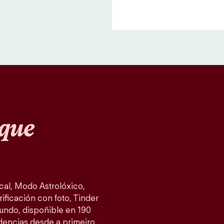
que
al, Modo Astrolóxico,
ificación con foto, Tinder
mundo, dispoñible en 190
idencias desde a primeiro