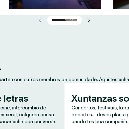
r
mparten con outros membros da comunidade. Aquí tes unh
 letras
Xuntanzas so
 cine, intercambio de
Concertos, festivais, kar
en xeral, calquera cousa
deportes… deses plans 
sacar unha boa conversa.
cando tes boa compañía.