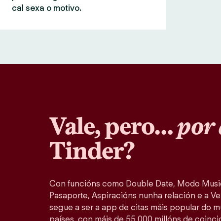
cal sexa o motivo.
Vale, pero…
por 
Tinder?
Con funcións como Double Date, Modo Music
Pasaporte, Aspiracións nunha relación e a Ver
segue a ser a app de citas máis popular do 
países, con máis de 55 000 millóns de coinc