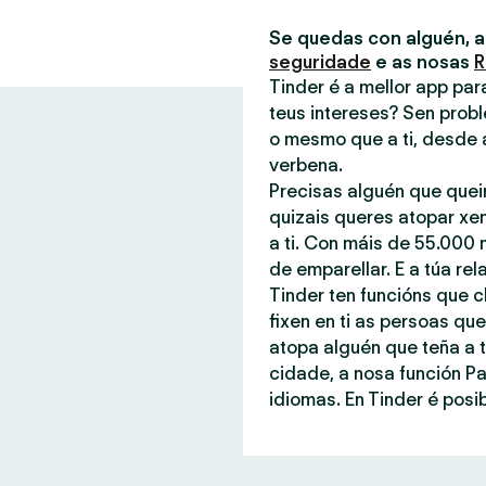
Se quedas con alguén, 
seguridade
e as nosas
R
Tinder é a mellor app pa
teus intereses? Sen probl
o mesmo que a ti, desde 
verbena.
Precisas alguén que quei
quizais queres atopar xe
a ti. Con máis de 55.000 
de emparellar. E a túa rel
Tinder ten funcións que c
fixen en ti as persoas q
atopa alguén que teña a t
cidade, a nosa función P
idiomas. En Tinder é posib