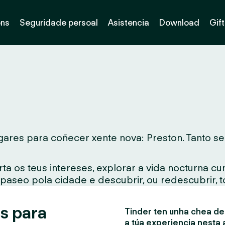
óns
Seguridade persoal
Asistencia
Download
Gif
ares para coñecer xente nova: Preston. Tanto se v
ta os teus intereses, explorar a vida nocturna c
 paseo pola cidade e descubrir, ou redescubrir, 
s para
Tinder ten unha chea de 
a túa experiencia nesta 