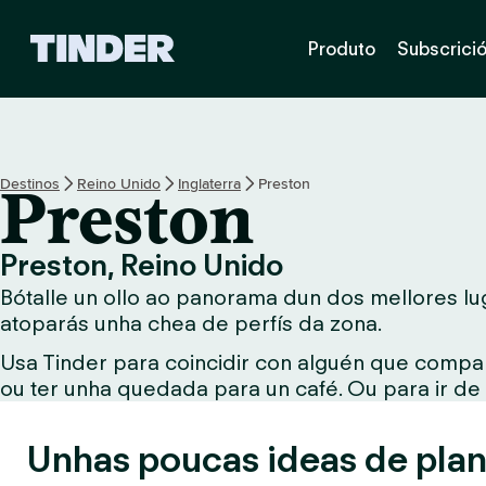
T
Produto
Subscrici
i
n
d
e
r
H
Destinos
Reino Unido
Inglaterra
Preston
Preston
o
m
e
Preston, Reino Unido
Bótalle un ollo ao panorama dun dos mellores lug
atoparás unha chea de perfís da zona.
Usa Tinder para coincidir con alguén que compar
ou ter unha quedada para un café. Ou para ir de
Unhas poucas ideas de plan