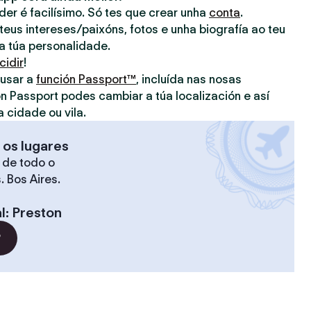
nder é facilísimo. Só tes que crear unha
conta
.
eus intereses/paixóns, fotos e unha biografía ao teu
 a túa personalidade.
cidir
!
 usar a
función Passport™
, incluída nas nosas
on Passport podes cambiar a túa localización e así
a cidade ou vila.
 os lugares
 de todo o
. Bos Aires.
l
:
Preston
?