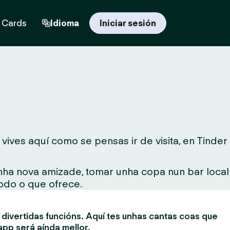
t Cards
Idioma
Iniciar sesión
ives aquí como se pensas ir de visita, en Tinder
unha nova amizade, tomar unha copa nun bar local
todo o que ofrece.
divertidas funcións. Aquí tes unhas cantas coas que
app será aínda mellor.