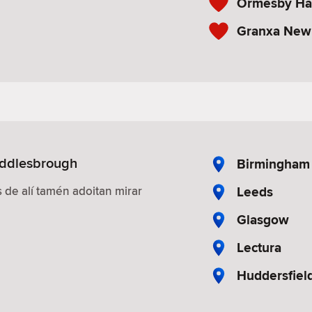
Ormesby Ha
Granxa New
iddlesbrough
Birmingham
Leeds
 de alí tamén adoitan mirar
Glasgow
Lectura
Huddersfiel