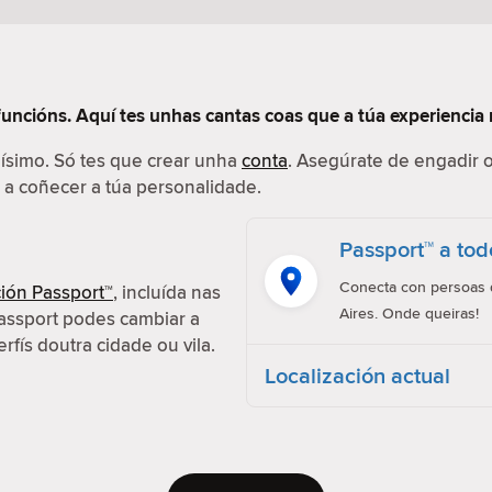
funcións. Aquí tes unhas cantas coas que a túa experiencia 
ilísimo. Só tes que crear unha
conta
. Asegúrate de engadir o
r a coñecer a túa personalidade.
Passport™ a tod
Conecta con persoas d
ión Passport™
, incluída nas
Aires. Onde queiras!
assport podes cambiar a
erfís doutra cidade ou vila.
Localización actual