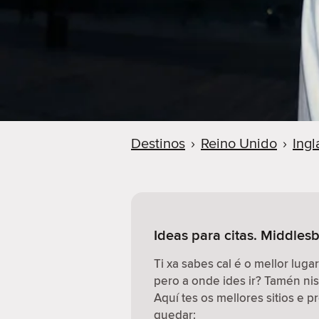
Destinos
›
Reino Unido
›
Ingl
Ideas para citas. Middles
Ti xa sabes cal é o mellor lugar
pero a onde ides ir? Tamén n
Aquí tes os mellores sitios e 
quedar: