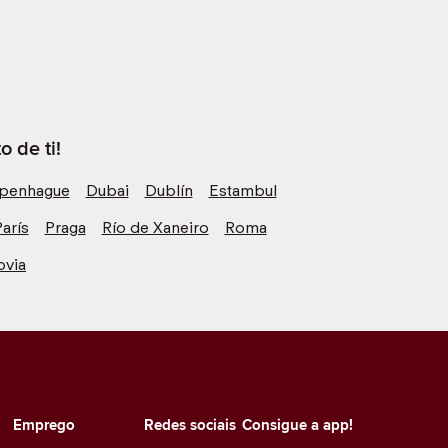
 de ti!
penhague
Dubai
Dublín
Estambul
arís
Praga
Río de Xaneiro
Roma
ovia
Emprego
Redes sociais
Consigue a app!