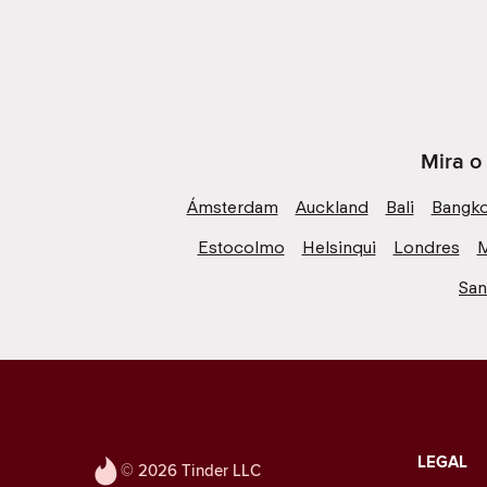
Mira o
Ámsterdam
Auckland
Bali
Bangk
Estocolmo
Helsinqui
Londres
M
San
LEGAL
© 2026 Tinder LLC