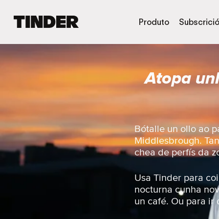
T
Produto
Subscrici
i
n
d
e
Atopa unh
r
H
o
m
e
Bótalle un ollo ao 
Middlesbrough. Tant
chea de perfís da z
Usa Tinder para coi
nocturna cunha nov
un café. Ou para ir