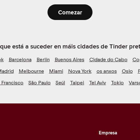
Comezar
 que está a suceder en máis cidades de Tinder preto
ok
Barcelona
Berlín
Buenos Aires
Cidade do Cabo
Co
adrid
Melbourne
Miami
Nova York
os anxos
Oslo
P
 Francisco
São Paulo
Seúl
Taipei
Tel Aviv
Tokio
Vars
Empresa