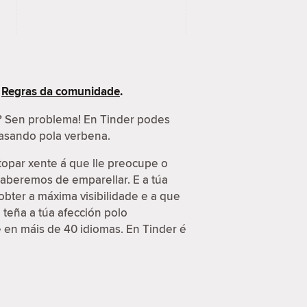
s
Regras da comunidade
.
s? Sen problema! En Tinder podes
 pasando pola verbena.
topar xente á que lle preocupe o
 saberemos de emparellar. E a túa
obter a máxima visibilidade e a que
 teña a túa afección polo
e en máis de 40 idiomas. En Tinder é