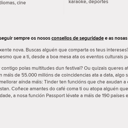
karaoke, deportes
diomas, cine
 seguir sempre os nosos
consellos de seguridade
e as nosa
 xente nova. Buscas alguén que comparta os teus interese
 mesmo que a ti, desde a boa mesa ata os eventos culturais
contigo polas multitudes dun festival? Ou quizais queres a
on máis de 55.000 millóns de coincidencias ata a data, algo
e mellorar aínda máis: Tinder ten funcións que che axudan a 
ustan. Coñece amantes do café coma ti ou atopa alguén que
cidade, a nosa función Passport lévate a máis de 190 países 