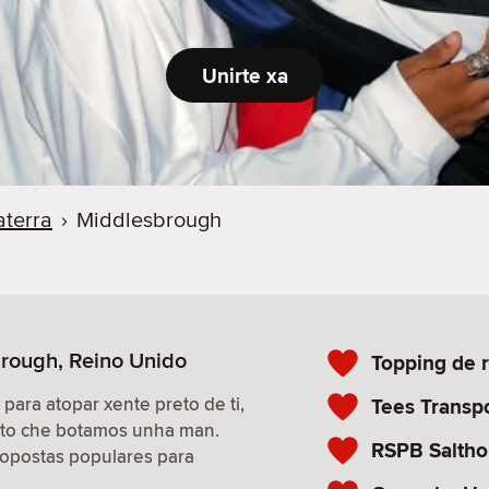
Unirte xa
aterra
›
Middlesbrough
brough, Reino Unido
Topping de 
 para atopar xente preto de ti,
Tees Transp
isto che botamos unha man.
RSPB Salth
propostas populares para