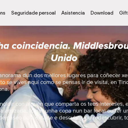
óns
Seguridade persoal
Asistencia
Download
Gif
a coincidencia. Middlesbro
Unido
panorama dun dos mellores lugares para coñecer xe
o se vives aquí como se pensas ir de visita, en Ti
ona.
ncidir con alguén que comparta os teus intereses, e
a amizade, tomar unha copa nun bar local ou ter 
 de paseo pola cidade e descubrir, ou redescubrir, t