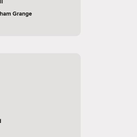
ll
ham Grange
d