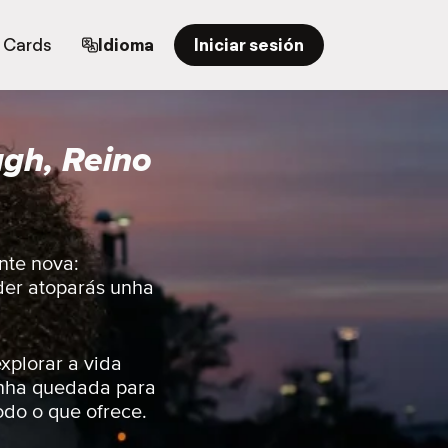
t Cards
Idioma
Iniciar sesión
ugh, Reino
nte nova:
nder atoparás unha
xplorar a vida
unha quedada para
odo o que ofrece.