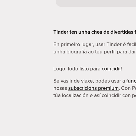
Tinder ten unha chea de divertidas 
En primeiro lugar, usar Tinder é fac
unha biografía ao teu perfil para da
Logo, todo listo para
coincidir
!
Se vas ir de viaxe, podes usar a
func
nosas
subscricións premium
. Con P
túa localización e así coincidir con p