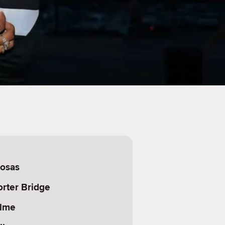
rosas
orter Bridge
olme