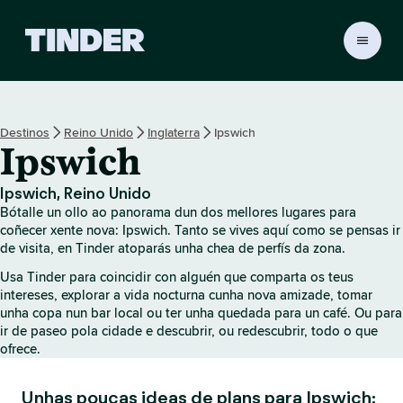
T
i
n
d
e
Destinos
Reino Unido
Inglaterra
Ipswich
r
Ipswich
H
o
m
Ipswich, Reino Unido
e
Bótalle un ollo ao panorama dun dos mellores lugares para
coñecer xente nova: Ipswich. Tanto se vives aquí como se pensas ir
de visita, en Tinder atoparás unha chea de perfís da zona.
Usa Tinder para coincidir con alguén que comparta os teus
intereses, explorar a vida nocturna cunha nova amizade, tomar
unha copa nun bar local ou ter unha quedada para un café. Ou para
ir de paseo pola cidade e descubrir, ou redescubrir, todo o que
ofrece.
Unhas poucas ideas de plans para Ipswich: