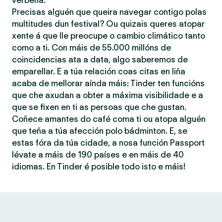
verbena.
Precisas alguén que queira navegar contigo polas
multitudes dun festival? Ou quizais queres atopar
xente á que lle preocupe o cambio climático tanto
como a ti. Con máis de 55.000 millóns de
coincidencias ata a data, algo saberemos de
emparellar. E a túa relación coas citas en liña
acaba de mellorar aínda máis: Tinder ten funcións
que che axudan a obter a máxima visibilidade e a
que se fixen en ti as persoas que che gustan.
Coñece amantes do café coma ti ou atopa alguén
que teña a túa afección polo bádminton. E, se
estas fóra da túa cidade, a nosa función Passport
lévate a máis de 190 países e en máis de 40
idiomas. En Tinder é posible todo isto e máis!