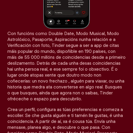
Con funcións como Double Date, Modo Musical, Modo
Astrolóxico, Pasaporte, Aspiracións nunha relación e a
Verificación con foto, Tinder segue a ser a app de citas
máis popular do mundo, dispoñible en 190 países, con
máis de 55 000 millóns de coincidencias desde a primeiro
deslizamento. Detrás de cada unha desas coincidencias
hai unha persoa real, e ese sempre foi o obxectivo. É o
lugar onde atopas xente que doutro modo non
coñecerías: un novo frechazo , alguén para viaxar, ou unha
historia que medra ata converterse en algo real. Busques
o que busques, aínda que agora non o saibas, Tinder
ofréceche o espazo para descubrilo.
Crea un perfil, configura as túas preferencias e comeza a
escoller. Se che gusta alguén e ti tamén lle gustas, é unha
coincidencia. A partir de aí, xa é cousa túa. Envía unha
mensaxe, planea algo, e descubre o que pasa. Con