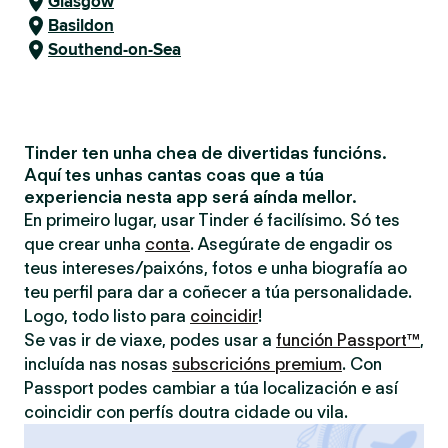
Glasgow
Basildon
Southend-on-Sea
Tinder ten unha chea de divertidas funcións.
Aquí tes unhas cantas coas que a túa
experiencia nesta app será aínda mellor.
En primeiro lugar, usar Tinder é facilísimo. Só tes
que crear unha
conta
. Asegúrate de engadir os
teus intereses/paixóns, fotos e unha biografía ao
teu perfil para dar a coñecer a túa personalidade.
Logo, todo listo para
coincidir
!
Se vas ir de viaxe, podes usar a
función Passport™
,
incluída nas nosas
subscricións premium
. Con
Passport podes cambiar a túa localización e así
coincidir con perfís doutra cidade ou vila.