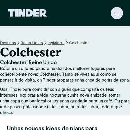
T
i
n
d
e
Destinos
Reino Unido
Inglaterra
Colchester
r
Colchester
H
o
m
Colchester, Reino Unido
e
Bótalle un ollo ao panorama dun dos mellores lugares para
coñecer xente nova: Colchester. Tanto se vives aquí como se
pensas ir de visita, en Tinder atoparás unha chea de perfís da zona.
Usa Tinder para coincidir con alguén que comparta os teus
intereses, explorar a vida nocturna cunha nova amizade, tomar
unha copa nun bar local ou ter unha quedada para un café. Ou para
ir de paseo pola cidade e descubrir, ou redescubrir, todo o que
ofrece.
Unhas poucas ideas de plans para