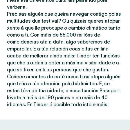
mesa ata os eventos culturais pasando pola
verbena.
Precisas alguén que queira navegar contigo polas
multitudes dun festival? Ou quizais queres atopar
xente á que lle preocupe o cambio climático tanto
como a ti. Con máis de 55.000 millóns de
coincidencias ata a data, algo saberemos de
emparellar. E a túa relación coas citas en liña
acaba de mellorar aínda máis: Tinder ten funcións
que che axudan a obter a máxima visibilidade e a
que se fixen en ti as persoas que che gustan.
Coñece amantes do café coma ti ou atopa alguén
que teña a túa afección polo bádminton. E, se
estas fóra da túa cidade, a nosa función Passport
lévate a máis de 190 países e en máis de 40
idiomas. En Tinder é posible todo isto e máis!