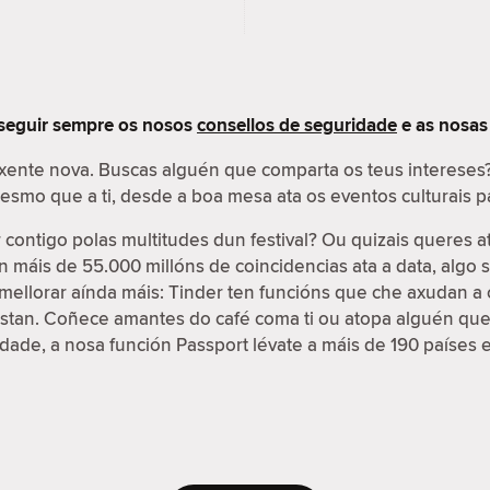
 seguir sempre os nosos
consellos de seguridade
e as nosa
 xente nova. Buscas alguén que comparta os teus interese
 mesmo que a ti, desde a boa mesa ata os eventos culturais
contigo polas multitudes dun festival? Ou quizais queres a
on máis de 55.000 millóns de coincidencias ata a data, algo
e mellorar aínda máis: Tinder ten funcións que che axudan a 
ustan. Coñece amantes do café coma ti ou atopa alguén que
cidade, a nosa función Passport lévate a máis de 190 países 