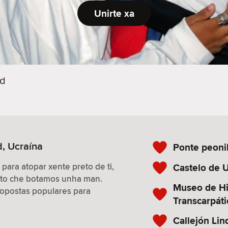
Unirte xa
od
d, Ucraína
Ponte peoni
 para atopar xente preto de ti,
Castelo de 
isto che botamos unha man.
Museo de Hi
propostas populares para
Transcarpáti
Callejón Lin