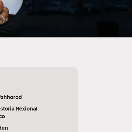
l
Uzhhorod
storia Rexional
co
den