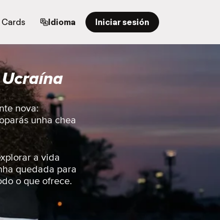
t Cards
Idioma
Iniciar sesión
 Ucraína
nte nova:
atoparás unha chea
xplorar a vida
unha quedada para
odo o que ofrece.