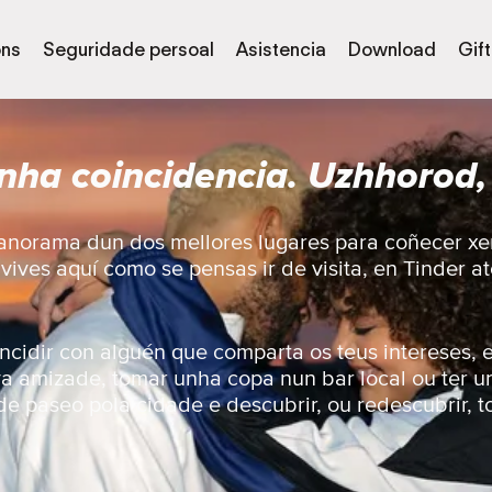
óns
Seguridade persoal
Asistencia
Download
Gif
nha coincidencia. Uzhhorod,
panorama dun dos mellores lugares para coñecer xe
vives aquí como se pensas ir de visita, en Tinder 
ncidir con alguén que comparta os teus intereses, e
a amizade, tomar unha copa nun bar local ou ter 
 de paseo pola cidade e descubrir, ou redescubrir, t