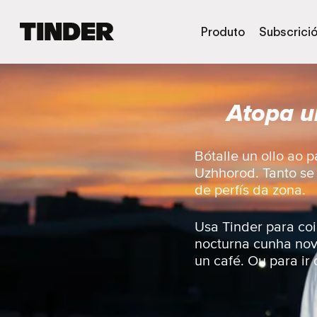
T
Produto
Subscrici
i
n
d
e
Atopa u
r
H
o
m
Bótalle un ollo ao 
e
Uzhhorod. Tanto se 
de perfís da zona.
Usa Tinder para coi
nocturna cunha nov
un café. Ou para ir