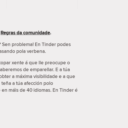
s
Regras da comunidade
.
s? Sen problema! En Tinder podes
 pasando pola verbena.
topar xente á que lle preocupe o
 saberemos de emparellar. E a túa
obter a máxima visibilidade e a que
 teña a túa afección polo
e en máis de 40 idiomas. En Tinder é