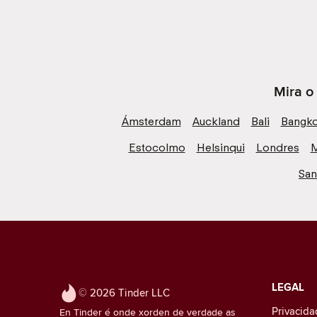
Mira o
Ámsterdam
Auckland
Bali
Bangk
Estocolmo
Helsinqui
Londres
M
San
LEGAL
© 2026 Tinder LLC
Privacida
En Tinder é onde xorden de verdade as