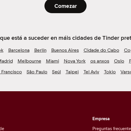
Comezar
 que está a suceder en máis cidades de Tinder preto
ok
Barcelona
Berlín
Buenos Aires
Cidade do Cabo
Co
adrid
Melbourne
Miami
Nova York
os anxos
Oslo
P
 Francisco
São Paulo
Seúl
Taipei
Tel Aviv
Tokio
Vars
Empresa
de
Preguntas frecuent