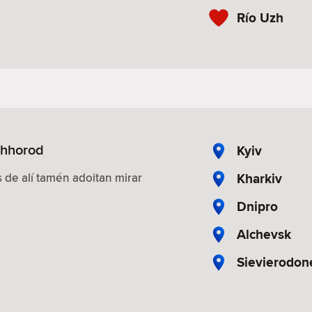
Río Uzh
zhhorod
Kyiv
Kharkiv
 de alí tamén adoitan mirar
Dnipro
Alchevsk
Sievierodon