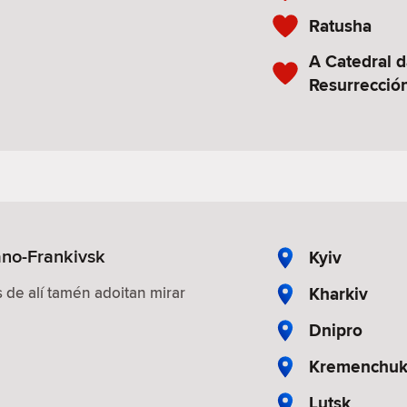
Ratusha
A Catedral d
Resurrecció
ano-Frankivsk
Kyiv
Kharkiv
 de alí tamén adoitan mirar
Dnipro
Kremenchu
Lutsk