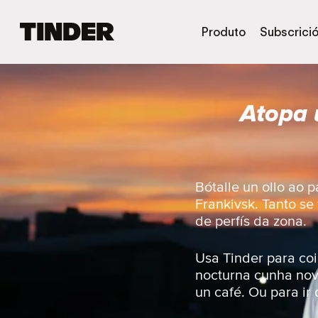
T
Produto
Subscrici
i
n
d
e
Atopa 
r
H
o
m
e
Bótalle un ollo ao 
Frankivsk. Tanto se
de perfís da zona.
Usa Tinder para coi
nocturna cunha nov
un café. Ou para ir