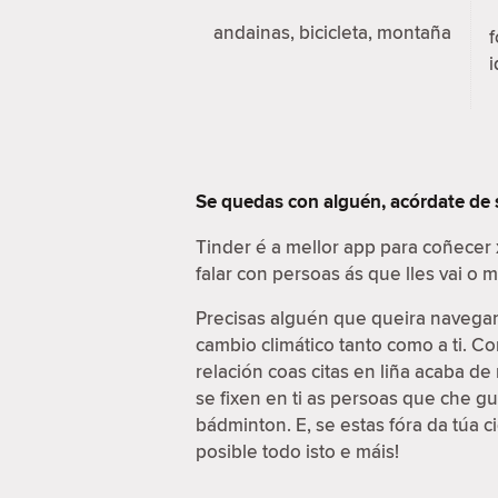
andainas, bicicleta, montaña
f
i
Se quedas con alguén, acórdate de
Tinder é a mellor app para coñecer
falar con persoas ás que lles vai o
Precisas alguén que queira navegar 
cambio climático tanto como a ti. C
relación coas citas en liña acaba d
se fixen en ti as persoas que che g
bádminton. E, se estas fóra da túa 
posible todo isto e máis!