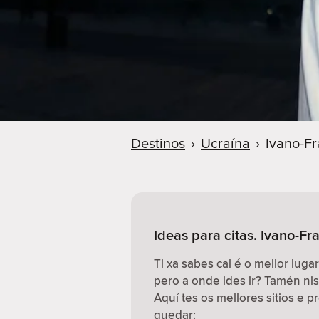
Destinos
›
Ucraína
›
Ivano-Fr
Ideas para citas. Ivano-Fr
Ti xa sabes cal é o mellor lugar
pero a onde ides ir? Tamén n
Aquí tes os mellores sitios e 
quedar: