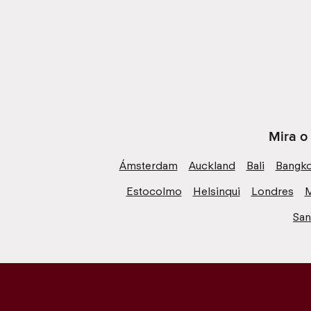
Mira o
Ámsterdam
Auckland
Bali
Bangk
Estocolmo
Helsinqui
Londres
M
San