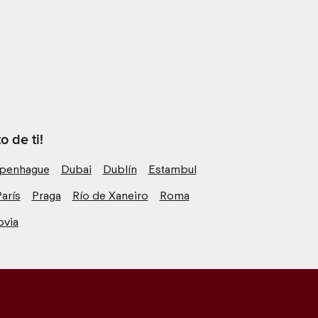
 de ti!
penhague
Dubai
Dublín
Estambul
arís
Praga
Río de Xaneiro
Roma
ovia