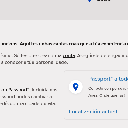
funcións. Aquí tes unhas cantas coas que a túa experiencia 
ilísimo. Só tes que crear unha
conta
. Asegúrate de engadir o
r a coñecer a túa personalidade.
Passport™ a tod
Conecta con persoas d
ión Passport™
, incluída nas
Aires. Onde queiras!
assport podes cambiar a
erfís doutra cidade ou vila.
Localización actual