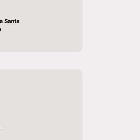
a Santa
n
k