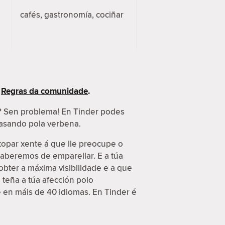
cafés, gastronomía, cociñar
s
Regras da comunidade
.
s? Sen problema! En Tinder podes
 pasando pola verbena.
topar xente á que lle preocupe o
 saberemos de emparellar. E a túa
obter a máxima visibilidade e a que
 teña a túa afección polo
e en máis de 40 idiomas. En Tinder é