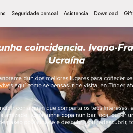
óns
Seguridade persoal
Asistencia
Download
Gif
unha coincidencia. Ivano-Fra
Ucraína
panorama dun dos mellores lugares para coñecer xe
 vives aquí como se pensas ir de visita, en Tinder 
ncidir con alguén que comparta os teus intereses, e
a amizade, tomar unha copa nun bar local ou ter 
 de paseo pola cidade e descubrir, ou redescubrir, t