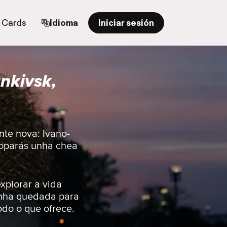
t Cards
Idioma
Iniciar sesión
nkivsk,
nte nova: Ivano-
atoparás unha chea
xplorar a vida
unha quedada para
odo o que ofrece.