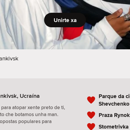
Unirte xa
ankivsk
ankivsk, Ucraína
Parque da c
Shevchenko
 para atopar xente preto de ti,
isto che botamos unha man.
Praza Rynok
propostas populares para
Stometrivka