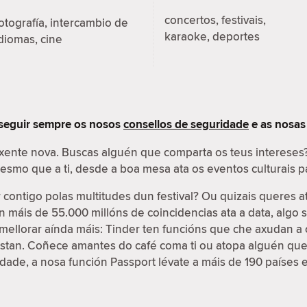
concertos, festivais,
otografía, intercambio de
karaoke, deportes
diomas, cine
 seguir sempre os nosos
consellos de seguridade
e as nosa
 xente nova. Buscas alguén que comparta os teus interese
 mesmo que a ti, desde a boa mesa ata os eventos culturais
contigo polas multitudes dun festival? Ou quizais queres a
on máis de 55.000 millóns de coincidencias ata a data, algo
e mellorar aínda máis: Tinder ten funcións que che axudan a 
ustan. Coñece amantes do café coma ti ou atopa alguén que
cidade, a nosa función Passport lévate a máis de 190 países 