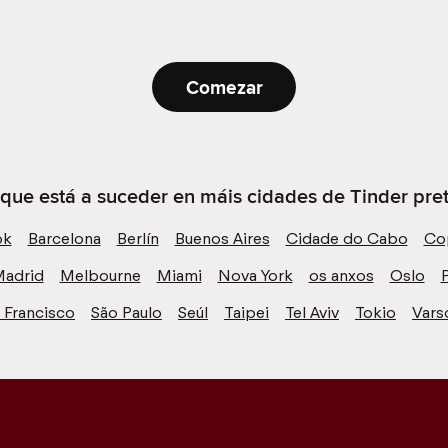
Comezar
 que está a suceder en máis cidades de Tinder preto
ok
Barcelona
Berlín
Buenos Aires
Cidade do Cabo
Co
adrid
Melbourne
Miami
Nova York
os anxos
Oslo
P
 Francisco
São Paulo
Seúl
Taipei
Tel Aviv
Tokio
Vars