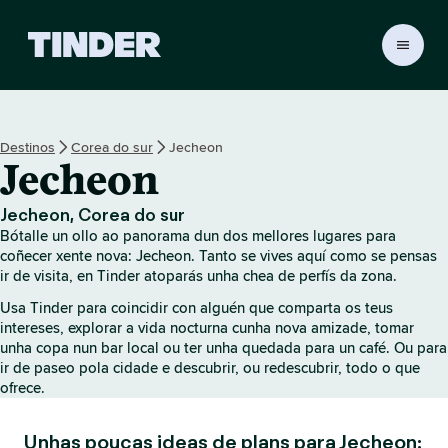
T
i
n
d
e
Destinos
Corea do sur
Jecheon
r
Jecheon
H
o
m
Jecheon, Corea do sur
e
Bótalle un ollo ao panorama dun dos mellores lugares para
coñecer xente nova: Jecheon. Tanto se vives aquí como se pensas
ir de visita, en Tinder atoparás unha chea de perfís da zona.
Usa Tinder para coincidir con alguén que comparta os teus
intereses, explorar a vida nocturna cunha nova amizade, tomar
unha copa nun bar local ou ter unha quedada para un café. Ou para
ir de paseo pola cidade e descubrir, ou redescubrir, todo o que
ofrece.
Unhas poucas ideas de plans para Jecheon: