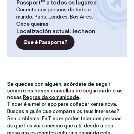
Passport™ a todos os lugares
Conecta con persoas de todo o
mundo. París. Londres. Bos Aires.
Onde queiras!
Localización actual
:
Jecheon
Que é Pasaporte?
Se quedas con alguén, acórdate de seguir
sempre os nosos
consellos de seguridade
e as
nosas
Regras da comunidade
.
Tinder é a mellor app para coñecer xente nova.
Buscas alguén que comparta os teus intereses?
Sen problema! En Tinder podes falar con persoas
ás que lles vai o mesmo que a ti, desde a boa
mesa ata os eventos culturais pasando pola