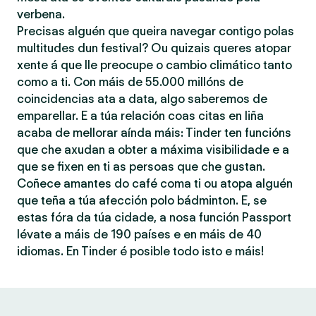
verbena.
Precisas alguén que queira navegar contigo polas
multitudes dun festival? Ou quizais queres atopar
xente á que lle preocupe o cambio climático tanto
como a ti. Con máis de 55.000 millóns de
coincidencias ata a data, algo saberemos de
emparellar. E a túa relación coas citas en liña
acaba de mellorar aínda máis: Tinder ten funcións
que che axudan a obter a máxima visibilidade e a
que se fixen en ti as persoas que che gustan.
Coñece amantes do café coma ti ou atopa alguén
que teña a túa afección polo bádminton. E, se
estas fóra da túa cidade, a nosa función Passport
lévate a máis de 190 países e en máis de 40
idiomas. En Tinder é posible todo isto e máis!