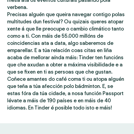
mesa ata os eventos culturais pasando pola
verbena.
Precisas alguén que queira navegar contigo polas
multitudes dun festival? Ou quizais queres atopar
xente á que lle preocupe o cambio climático tanto
como a ti. Con máis de 55.000 millóns de
coincidencias ata a data, algo saberemos de
emparellar. E a túa relación coas citas en liña
acaba de mellorar aínda máis: Tinder ten funcións
que che axudan a obter a máxima visibilidade e a
que se fixen en ti as persoas que che gustan.
Coñece amantes do café coma ti ou atopa alguén
que teña a túa afección polo bádminton. E, se
estas fóra da túa cidade, a nosa función Passport
lévate a máis de 190 países e en máis de 40
idiomas. En Tinder é posible todo isto e máis!