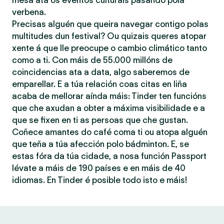
mesa ata os eventos culturais pasando pola
verbena.
Precisas alguén que queira navegar contigo polas
multitudes dun festival? Ou quizais queres atopar
xente á que lle preocupe o cambio climático tanto
como a ti. Con máis de 55.000 millóns de
coincidencias ata a data, algo saberemos de
emparellar. E a túa relación coas citas en liña
acaba de mellorar aínda máis: Tinder ten funcións
que che axudan a obter a máxima visibilidade e a
que se fixen en ti as persoas que che gustan.
Coñece amantes do café coma ti ou atopa alguén
que teña a túa afección polo bádminton. E, se
estas fóra da túa cidade, a nosa función Passport
lévate a máis de 190 países e en máis de 40
idiomas. En Tinder é posible todo isto e máis!