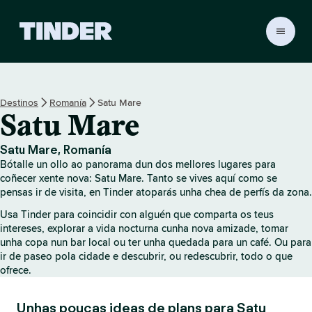
T
i
n
d
e
Destinos
Romanía
Satu Mare
r
Satu Mare
H
o
m
Satu Mare, Romanía
e
Bótalle un ollo ao panorama dun dos mellores lugares para
coñecer xente nova: Satu Mare. Tanto se vives aquí como se
pensas ir de visita, en Tinder atoparás unha chea de perfís da zona.
Usa Tinder para coincidir con alguén que comparta os teus
intereses, explorar a vida nocturna cunha nova amizade, tomar
unha copa nun bar local ou ter unha quedada para un café. Ou para
ir de paseo pola cidade e descubrir, ou redescubrir, todo o que
ofrece.
Unhas poucas ideas de plans para Satu