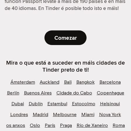
función Passport lévate a máis de 190 países e en máis
de 40 idiomas. En Tinder é posible todo isto e máis!
Comezar
Mira o que está a suceder en máis cidades de
Tinder preto de ti!
Ámsterdam
Auckland
Bali
Bangkok
Barcelona
Berlín
Buenos Aires
Cidade do Cabo
Copenhague
Dubai
Dublín
Estambul
Estocolmo
Helsinqui
Londres
Madrid
Melbourne
Miami
Nova York
os anxos
Oslo
París
Praga
Río de Xaneiro
Roma