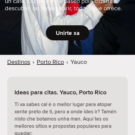
un café. Ou para ir de paseo pola cidade e
descubrir, ou redescubrir, todo o que ofrece.
Unirte xa
Destinos
›
Porto Rico
›
Yauco
Ideas para citas. Yauco, Porto Rico
Ti xa sabes cal é o mellor lugar para atopar
xente preto de ti, pero a onde ides ir? Tamén
nisto che botamos unha man. Aquí tes os
mellores sitios e propostas populares para
quedar: