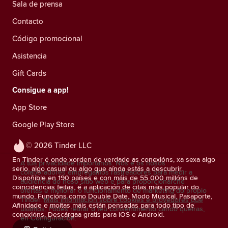
Sala de prensa
Contacto
Código promocional
Asistencia
Gift Cards
Consigue a app!
App Store
Google Play Store
© 2026 Tinder LLC
En Tinder é onde xorden de verdade as conexións, xa sexa algo
A túa privacidade impórtanos. Nós e os nosos
serio, algo casual ou algo que aínda estás a descubrir.
colaboradores empregamos rastreadores para medir a
Dispoñible en 190 países e con máis de 55 000 millóns de
audiencia do noso sitio web e para proporcionarche
coincidencias feitas, é a aplicación de citas máis popular do
ofertas e mellorar o funcionamento de marketing do propio
mundo. Funcións como Double Date, Modo Musical, Pasaporte,
Tinder.
Máis información sobre cookies e provedores que
Afinidade e moitas máis están pensadas para todo tipo de
usamos.
Podes retirar o teu consentimento cando queiras,
conexións. Descárgaa gratis para iOS e Android.
en Configuración.