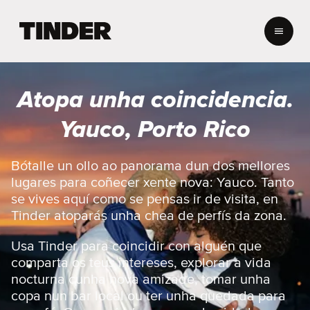
T
i
n
d
e
Atopa unha coincidencia.
r
H
Yauco, Porto Rico
o
m
e
Bótalle un ollo ao panorama dun dos mellores
lugares para coñecer xente nova: Yauco. Tanto
se vives aquí como se pensas ir de visita, en
Tinder atoparás unha chea de perfís da zona.
Usa Tinder para coincidir con alguén que
comparta os teus intereses, explorar a vida
nocturna cunha nova amizade, tomar unha
copa nun bar local ou ter unha quedada para