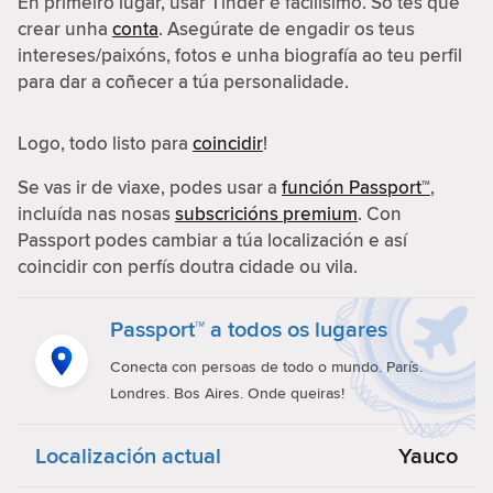
En primeiro lugar, usar Tinder é facilísimo. Só tes que
crear unha
conta
. Asegúrate de engadir os teus
intereses/paixóns, fotos e unha biografía ao teu perfil
para dar a coñecer a túa personalidade.
Logo, todo listo para
coincidir
!
Se vas ir de viaxe, podes usar a
función Passport™
,
incluída nas nosas
subscricións premium
. Con
Passport podes cambiar a túa localización e así
coincidir con perfís doutra cidade ou vila.
Passport™ a todos os lugares
Conecta con persoas de todo o mundo. París.
Londres. Bos Aires. Onde queiras!
Localización actual
Yauco