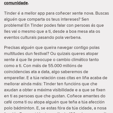
comunidade
.
Tinder é a mellor app para coñecer xente nova. Buscas
alguén que comparta os teus intereses? Sen
problema! En Tinder podes falar con persoas ás que
lles vai o mesmo que a ti, desde a boa mesa ata os
eventos culturais pasando pola verbena.
Precisas alguén que queira navegar contigo polas
multitudes dun festival? Ou quizais queres atopar
xente á que lle preocupe o cambio climático tanto
como a ti. Con máis de 55.000 millóns de
coincidencias ata a data, algo saberemos de
emparellar. E a túa relación coas citas en liña acaba de
mellorar aínda máis: Tinder ten funcións que che
axudan a obter a máxima visibilidade e a que se fixen
en ti as persoas que che gustan. Coñece amantes do
café coma ti ou atopa alguén que teña a túa afección
polo bádminton. E, se estas fóra da túa cidade, a nosa