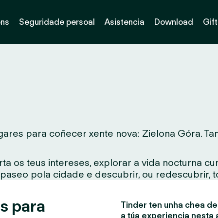
óns
Seguridade persoal
Asistencia
Download
Gif
ares para coñecer xente nova: Zielona Góra. Tant
ta os teus intereses, explorar a vida nocturna c
 paseo pola cidade e descubrir, ou redescubrir, 
s para
Tinder ten unha chea de 
a túa experiencia nesta 