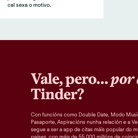
cal sexa o motivo.
Vale, pero…
por 
Tinder?
Con funcións como Double Date, Modo Music
Pasaporte, Aspiracións nunha relación e a Ver
segue a ser a app de citas máis popular do 
países, con máis de 55 000 millóns de coinc