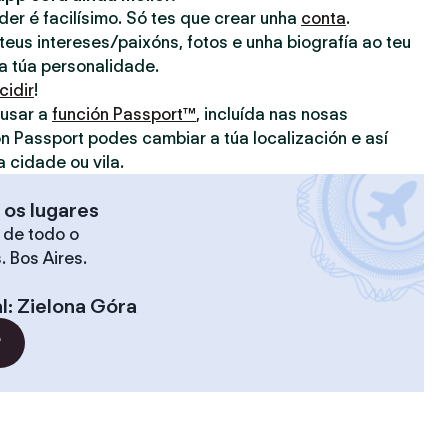
nder é facilísimo. Só tes que crear unha
conta
.
eus intereses/paixóns, fotos e unha biografía ao teu
 a túa personalidade.
cidir
!
 usar a
función Passport™
, incluída nas nosas
on Passport podes cambiar a túa localización e así
a cidade ou vila.
 os lugares
 de todo o
. Bos Aires.
l
:
Zielona Góra
?