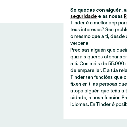
Se quedas con alguén, 
seguridade
e as nosas
R
Tinder é a mellor app pa
teus intereses? Sen probl
o mesmo que a ti, desde 
verbena.
Precisas alguén que quei
quizais queres atopar xe
a ti. Con máis de 55.000 
de emparellar. E a túa rel
Tinder ten funcións que c
fixen en ti as persoas q
atopa alguén que teña a t
cidade, a nosa función P
idiomas. En Tinder é posib