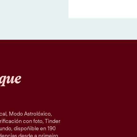
que
al, Modo Astrolóxico,
ificación con foto, Tinder
mundo, dispoñible en 190
idencias desde a primeiro