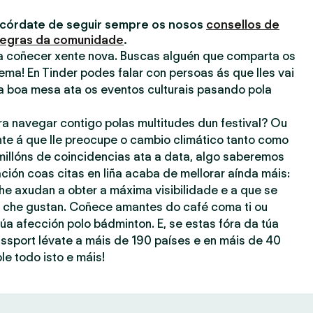
acórdate de seguir sempre os nosos
consellos de
egras da comunidade
.
ra coñecer xente nova. Buscas alguén que comparta os
ema! En Tinder podes falar con persoas ás que lles vai
a boa mesa ata os eventos culturais pasando pola
ra navegar contigo polas multitudes dun festival? Ou
nte á que lle preocupe o cambio climático tanto como
millóns de coincidencias ata a data, algo saberemos
ación coas citas en liña acaba de mellorar aínda máis:
he axudan a obter a máxima visibilidade e a que se
ue che gustan. Coñece amantes do café coma ti ou
úa afección polo bádminton. E, se estas fóra da túa
assport lévate a máis de 190 países e en máis de 40
le todo isto e máis!