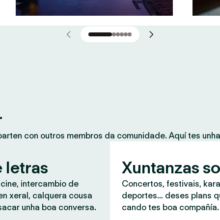
r
mparten con outros membros da comunidade. Aquí tes unh
 letras
Xuntanzas so
 cine, intercambio de
Concertos, festivais, kar
en xeral, calquera cousa
deportes… deses plans 
sacar unha boa conversa.
cando tes boa compañía.