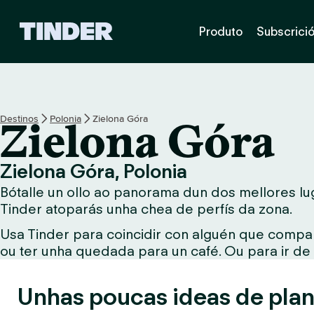
T
Produto
Subscrici
i
n
d
e
r
H
Destinos
Polonia
Zielona Góra
Zielona Góra
o
m
e
Zielona Góra, Polonia
Bótalle un ollo ao panorama dun dos mellores lug
Tinder atoparás unha chea de perfís da zona.
Usa Tinder para coincidir con alguén que compar
ou ter unha quedada para un café. Ou para ir de
Unhas poucas ideas de plan