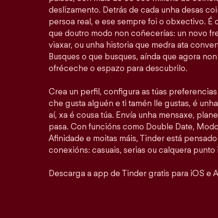
deslizamento. Detrás de cada unha desas coi
persoa real, e ese sempre foi o obxectivo. É
que doutro modo non coñecerías: un novo fr
viaxar, ou unha historia que medra ata convert
Busques o que busques, aínda que agora non 
ofréceche o espazo para descubrilo.
Crea un perfil, configura as túas preferencia
che gusta alguén e ti tamén lle gustas, é unha
aí, xa é cousa túa. Envía unha mensaxe, plan
pasa. Con funcións como Double Date, Modo 
Afinidade e moitas máis, Tinder está pensado
conexións: casuais, serias ou calquera punto 
Descarga a app de Tinder gratis para iOS e A