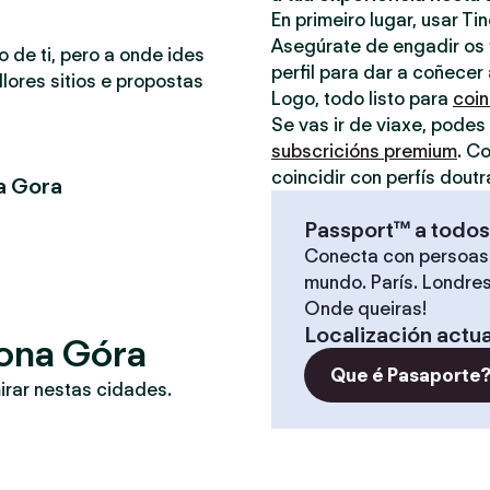
En primeiro lugar, usar Ti
Asegúrate de engadir os t
o de ti, pero a onde ides
perfil para dar a coñecer
lores sitios e propostas
Logo, todo listo para
coin
Se vas ir de viaxe, podes
subscricións premium
. C
coincidir con perfís doutr
a Gora
Passport™ a todos
Conecta con persoas
mundo. París. Londres
Onde queiras!
Localización actua
lona Góra
Que é Pasaporte
irar nestas cidades.