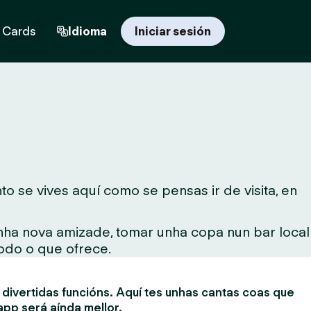
t Cards
Idioma
Iniciar sesión
o se vives aquí como se pensas ir de visita, en
unha nova amizade, tomar unha copa nun bar local
todo o que ofrece.
divertidas funcións. Aquí tes unhas cantas coas que
app será aínda mellor.