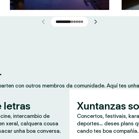
r
mparten con outros membros da comunidade. Aquí tes unh
 letras
Xuntanzas so
 cine, intercambio de
Concertos, festivais, kar
en xeral, calquera cousa
deportes… deses plans 
sacar unha boa conversa.
cando tes boa compañía.