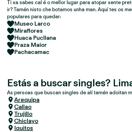
Ti xa sabes cal é o mellor lugar para atopar xente pret
ir? Tamén nisto che botamos unha man. Aquí tes os mel
populares para quedar:
Museo Larco
Miraflores
Huaca Pucllana
Praza Maior
Pachacamac
Estás a buscar singles? Lim
As persoas que buscan singles de alí tamén adoitan m
Arequipa
Callao
Trujillo
Chiclayo
Iquitos