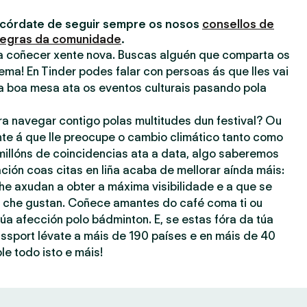
acórdate de seguir sempre os nosos
consellos de
egras da comunidade
.
ra coñecer xente nova. Buscas alguén que comparta os
ema! En Tinder podes falar con persoas ás que lles vai
a boa mesa ata os eventos culturais pasando pola
ra navegar contigo polas multitudes dun festival? Ou
nte á que lle preocupe o cambio climático tanto como
millóns de coincidencias ata a data, algo saberemos
ación coas citas en liña acaba de mellorar aínda máis:
he axudan a obter a máxima visibilidade e a que se
ue che gustan. Coñece amantes do café coma ti ou
úa afección polo bádminton. E, se estas fóra da túa
assport lévate a máis de 190 países e en máis de 40
le todo isto e máis!