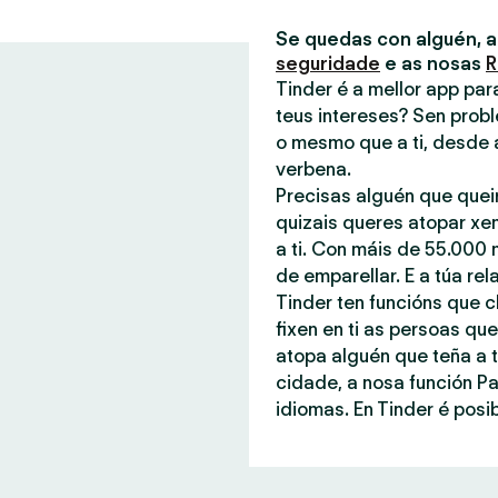
Se quedas con alguén, 
seguridade
e as nosas
R
Tinder é a mellor app pa
teus intereses? Sen probl
o mesmo que a ti, desde 
verbena.
Precisas alguén que quei
quizais queres atopar xe
a ti. Con máis de 55.000 
de emparellar. E a túa rel
Tinder ten funcións que c
fixen en ti as persoas q
atopa alguén que teña a t
cidade, a nosa función P
idiomas. En Tinder é posib