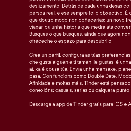
deslizamento. Detrás de cada unha desas coi
persoa real, e ese sempre foi o obxectivo. É
que doutro modo non coñecerías: un novo fr
viaxar, ou unha historia que medra ata convert
Busques o que busques, aínda que agora non 
ofréceche o espazo para descubrilo.
Crea un perfil, configura as túas preferencia
che gusta alguén e ti tamén lle gustas, é unha
aí, xa é cousa túa. Envía unha mensaxe, plan
pasa. Con funcións como Double Date, Modo 
Afinidade e moitas máis, Tinder está pensado
conexións: casuais, serias ou calquera punto 
Descarga a app de Tinder gratis para iOS e A