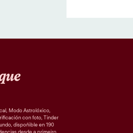
que
al, Modo Astrolóxico,
ificación con foto, Tinder
mundo, dispoñible en 190
idencias desde a primeiro