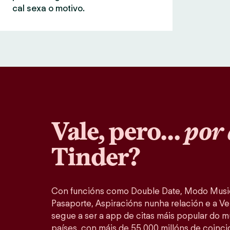
cal sexa o motivo.
Vale, pero…
por 
Tinder?
Con funcións como Double Date, Modo Music
Pasaporte, Aspiracións nunha relación e a Ver
segue a ser a app de citas máis popular do 
países, con máis de 55 000 millóns de coinc