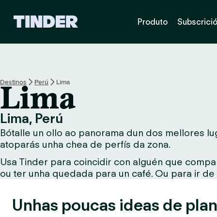
T
Produto
Subscrici
i
n
d
e
r
H
Destinos
Perú
Lima
Lima
o
m
e
Lima, Perú
Bótalle un ollo ao panorama dun dos mellores lug
atoparás unha chea de perfís da zona.
Usa Tinder para coincidir con alguén que compar
ou ter unha quedada para un café. Ou para ir de
Unhas poucas ideas de plan