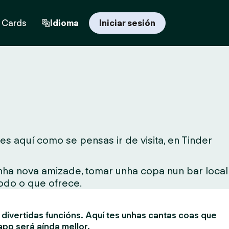
t Cards
Idioma
Iniciar sesión
s aquí como se pensas ir de visita, en Tinder
unha nova amizade, tomar unha copa nun bar local
todo o que ofrece.
divertidas funcións. Aquí tes unhas cantas coas que
app será aínda mellor.