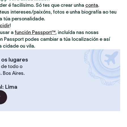
nder é facilísimo. Só tes que crear unha
conta
.
eus intereses/paixóns, fotos e unha biografía ao teu
 a túa personalidade.
cidir
!
 usar a
función Passport™
, incluída nas nosas
on Passport podes cambiar a túa localización e así
a cidade ou vila.
 os lugares
 de todo o
. Bos Aires.
l
:
Lima
?