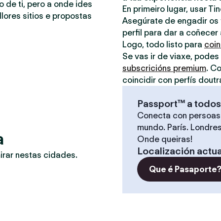
o de ti, pero a onde ides
En primeiro lugar, usar Ti
lores sitios e propostas
Asegúrate de engadir os t
perfil para dar a coñecer
Logo, todo listo para
coin
Se vas ir de viaxe, podes
subscricións premium
. C
coincidir con perfís doutr
Passport™ a todos
Conecta con persoas
mundo. París. Londres
a
Onde queiras!
Localización actua
irar nestas cidades.
Que é Pasaporte