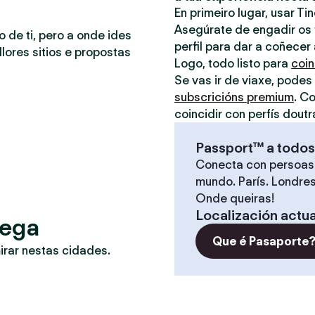
En primeiro lugar, usar Ti
Asegúrate de engadir os t
o de ti, pero a onde ides
perfil para dar a coñecer
lores sitios e propostas
Logo, todo listo para
coin
Se vas ir de viaxe, podes
subscricións premium
. C
coincidir con perfís doutr
Passport™ a todos
Conecta con persoas
mundo. París. Londres
Onde queiras!
Localización actua
mega
Que é Pasaporte
irar nestas cidades.