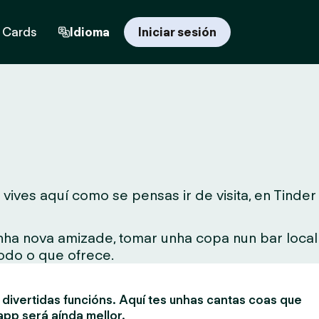
t Cards
Idioma
Iniciar sesión
ives aquí como se pensas ir de visita, en Tinder
unha nova amizade, tomar unha copa nun bar local
todo o que ofrece.
divertidas funcións. Aquí tes unhas cantas coas que
app será aínda mellor.