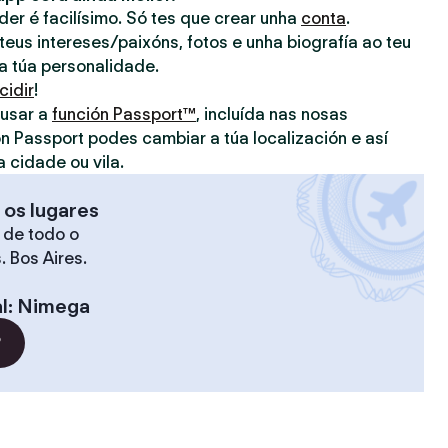
nder é facilísimo. Só tes que crear unha
conta
.
eus intereses/paixóns, fotos e unha biografía ao teu
 a túa personalidade.
cidir
!
 usar a
función Passport™
, incluída nas nosas
on Passport podes cambiar a túa localización e así
a cidade ou vila.
 os lugares
 de todo o
. Bos Aires.
l
:
Nimega
?