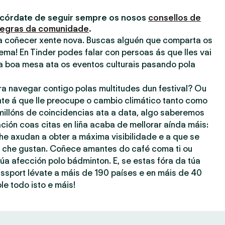
acórdate de seguir sempre os nosos
consellos de
egras da comunidade
.
ra coñecer xente nova. Buscas alguén que comparta os
ema! En Tinder podes falar con persoas ás que lles vai
a boa mesa ata os eventos culturais pasando pola
ra navegar contigo polas multitudes dun festival? Ou
nte á que lle preocupe o cambio climático tanto como
millóns de coincidencias ata a data, algo saberemos
ación coas citas en liña acaba de mellorar aínda máis:
he axudan a obter a máxima visibilidade e a que se
ue che gustan. Coñece amantes do café coma ti ou
úa afección polo bádminton. E, se estas fóra da túa
assport lévate a máis de 190 países e en máis de 40
le todo isto e máis!