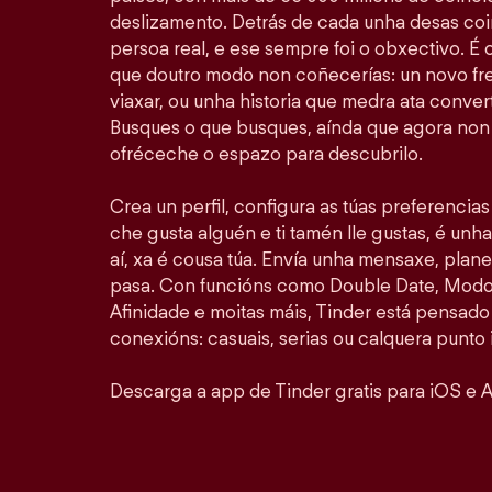
deslizamento. Detrás de cada unha desas coi
persoa real, e ese sempre foi o obxectivo. É
que doutro modo non coñecerías: un novo fr
viaxar, ou unha historia que medra ata convert
Busques o que busques, aínda que agora non 
ofréceche o espazo para descubrilo.
Crea un perfil, configura as túas preferencia
che gusta alguén e ti tamén lle gustas, é unha
aí, xa é cousa túa. Envía unha mensaxe, plan
pasa. Con funcións como Double Date, Modo 
Afinidade e moitas máis, Tinder está pensado
conexións: casuais, serias ou calquera punto 
Descarga a app de Tinder gratis para iOS e A