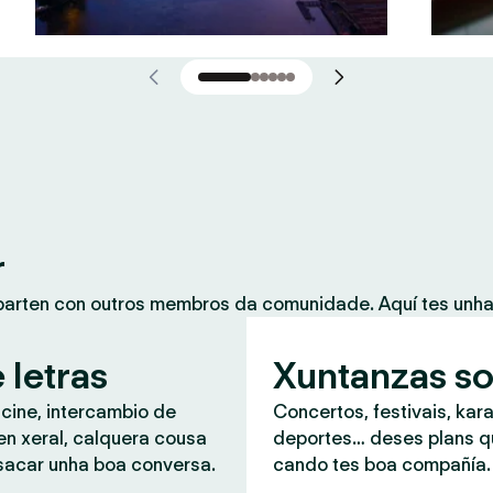
r
mparten con outros membros da comunidade. Aquí tes unh
 letras
Xuntanzas so
 cine, intercambio de
Concertos, festivais, kar
en xeral, calquera cousa
deportes… deses plans 
sacar unha boa conversa.
cando tes boa compañía.