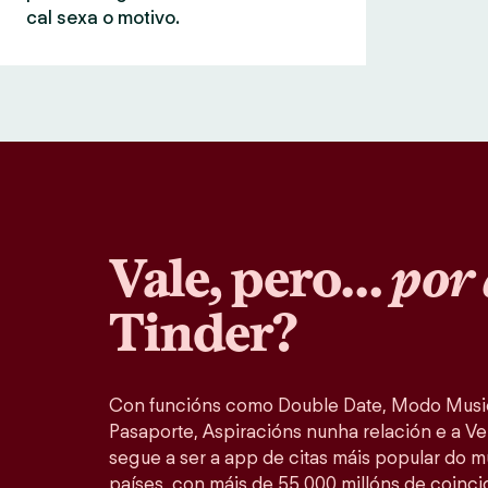
cal sexa o motivo.
Vale, pero…
por 
Tinder?
Con funcións como Double Date, Modo Music
Pasaporte, Aspiracións nunha relación e a Ver
segue a ser a app de citas máis popular do 
países, con máis de 55 000 millóns de coinc