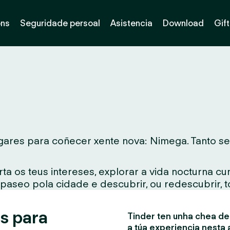
óns
Seguridade persoal
Asistencia
Download
Gif
ares para coñecer xente nova: Nimega. Tanto se v
ta os teus intereses, explorar a vida nocturna c
 paseo pola cidade e descubrir, ou redescubrir, 
s para
Tinder ten unha chea de 
a túa experiencia nesta 