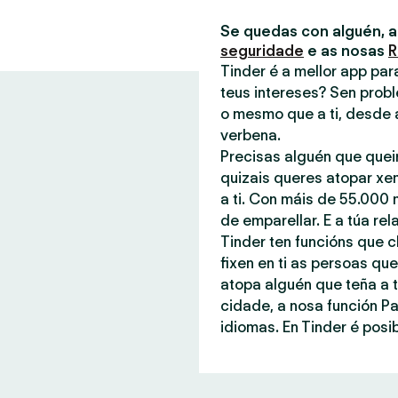
Se quedas con alguén, 
seguridade
e as nosas
R
Tinder é a mellor app pa
teus intereses? Sen probl
o mesmo que a ti, desde 
verbena.
Precisas alguén que quei
quizais queres atopar xe
a ti. Con máis de 55.000 
de emparellar. E a túa rel
Tinder ten funcións que c
fixen en ti as persoas q
atopa alguén que teña a t
cidade, a nosa función P
idiomas. En Tinder é posib