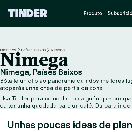
T
Produto
Subscrici
i
n
d
e
r
H
Destinos
Países Baixos
Nimega
Nimega
o
m
e
Nimega, Países Baixos
Bótalle un ollo ao panorama dun dos mellores lug
atoparás unha chea de perfís da zona.
Usa Tinder para coincidir con alguén que compar
ou ter unha quedada para un café. Ou para ir de
Unhas poucas ideas de plan