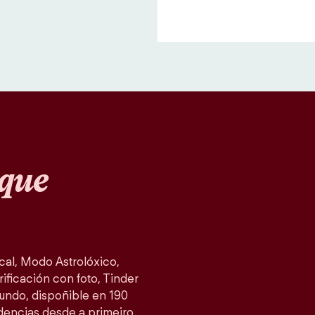
que
al, Modo Astrolóxico,
ificación con foto, Tinder
mundo, dispoñible en 190
idencias desde a primeiro