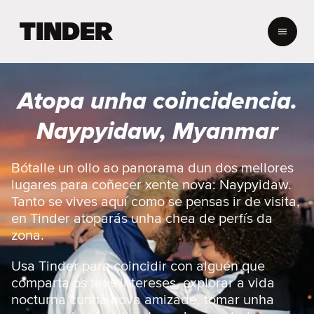
T
i
n
d
e
Atopa unha coincidencia.
r
H
Naypyidaw, Myanmar
o
m
e
Bótalle un ollo ao panorama dun dos mellores
lugares para coñecer xente nova: Naypyidaw.
Tanto se vives aquí como se pensas ir de visita,
en Tinder atoparás unha chea de perfís da
zona.
Usa Tinder para coincidir con alguén que
comparta os teus intereses, explorar a vida
nocturna cunha nova amizade, tomar unha