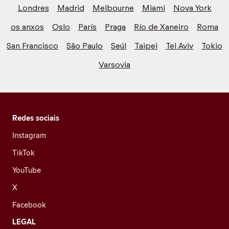
Londres
Madrid
Melbourne
Miami
Nova York
os anxos
Oslo
París
Praga
Río de Xaneiro
Roma
San Francisco
São Paulo
Seúl
Taipei
Tel Aviv
Tokio
Varsovia
Redes sociais
Instagram
TikTok
YouTube
X
Facebook
LEGAL