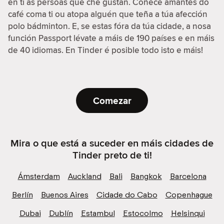
en ti as persoas que che gustan. Coñece amantes do
café coma ti ou atopa alguén que teña a túa afección
polo bádminton. E, se estas fóra da túa cidade, a nosa
función Passport lévate a máis de 190 países e en máis
de 40 idiomas. En Tinder é posible todo isto e máis!
Comezar
Mira o que está a suceder en máis cidades de
Tinder preto de ti!
Ámsterdam
Auckland
Bali
Bangkok
Barcelona
Berlín
Buenos Aires
Cidade do Cabo
Copenhague
Dubai
Dublín
Estambul
Estocolmo
Helsinqui