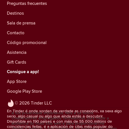
Preguntas frecuentes
Destinos
Sala de prensa
Contacto
Código promocional
Asistencia
Gift Cards
Consigue a app!
App Store
Google Play Store
© 2026 Tinder LLC
En Tinder é onde xorden de verdade as conexións, xa sexa algo
A túa privacidade impórtanos. Nós e os nosos
serio, algo casual ou algo que aínda estás a descubrir.
colaboradores empregamos rastreadores para medir a
Dispoñible en 190 países e con máis de 55 000 millóns de
audiencia do noso sitio web e para proporcionarche
coincidencias feitas, é a aplicación de citas máis popular do
ofertas e mellorar o funcionamento de marketing do propio