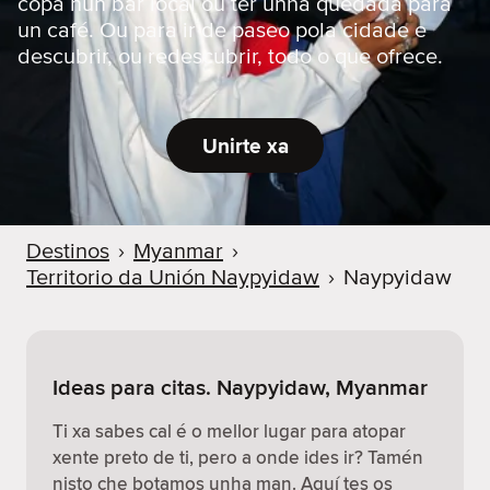
copa nun bar local ou ter unha quedada para
un café. Ou para ir de paseo pola cidade e
descubrir, ou redescubrir, todo o que ofrece.
Unirte xa
Destinos
›
Myanmar
›
Territorio da Unión Naypyidaw
›
Naypyidaw
Ideas para citas. Naypyidaw, Myanmar
Ti xa sabes cal é o mellor lugar para atopar
xente preto de ti, pero a onde ides ir? Tamén
nisto che botamos unha man. Aquí tes os