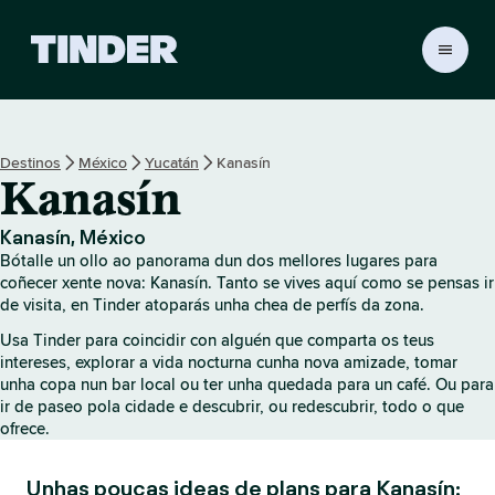
T
i
n
d
e
Destinos
México
Yucatán
Kanasín
r
Kanasín
H
o
m
Kanasín, México
e
Bótalle un ollo ao panorama dun dos mellores lugares para
coñecer xente nova: Kanasín. Tanto se vives aquí como se pensas ir
de visita, en Tinder atoparás unha chea de perfís da zona.
Usa Tinder para coincidir con alguén que comparta os teus
intereses, explorar a vida nocturna cunha nova amizade, tomar
unha copa nun bar local ou ter unha quedada para un café. Ou para
ir de paseo pola cidade e descubrir, ou redescubrir, todo o que
ofrece.
Unhas poucas ideas de plans para Kanasín: