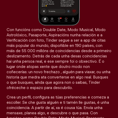
Con funcións como Double Date, Modo Musical, Modo
Astrolóxico, Pasaporte, Aspiracións nunha relación e a
Verificación con foto, Tinder segue a ser a app de citas
máis popular do mundo, dispoñible en 190 países, con
máis de 55 000 millóns de coincidencias desde a primeiro
deslizamento. Detrás de cada unha desas coincidencias
hai unha persoa real, e ese sempre foi o obxectivo. É o
lugar onde atopas xente que doutro modo non
coñecerías: un novo frechazo , alguén para viaxar, ou unha
historia que medra ata converterse en algo real. Busques
o que busques, aínda que agora non o saibas, Tinder
ofréceche o espazo para descubrilo.
Crea un perfil, configura as túas preferencias e comeza a
escoller. Se che gusta alguén e ti tamén lle gustas, é unha
coincidencia. A partir de aí, xa é cousa túa. Envía unha
mensaxe, planea algo, e descubre o que pasa. Con