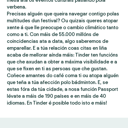
mesa ata os eventos culturais pasando pola
verbena.
Precisas alguén que queira navegar contigo polas
multitudes dun festival? Ou quizais queres atopar
xente á que lle preocupe o cambio climático tanto
como a ti. Con máis de 55.000 millóns de
coincidencias ata a data, algo saberemos de
emparellar. E a túa relación coas citas en liña
acaba de mellorar aínda máis: Tinder ten funcións
que che axudan a obter a máxima visibilidade e a
que se fixen en ti as persoas que che gustan.
Coñece amantes do café coma ti ou atopa alguén
que teña a túa afección polo bádminton. E, se
estas fóra da túa cidade, a nosa función Passport
lévate a máis de 190 países e en máis de 40
idiomas. En Tinder é posible todo isto e máis!