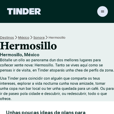
T
i
n
d
e
Destinos
México
Sonora
Hermosillo
r
Hermosillo
H
o
m
Hermosillo, México
e
Bótalle un ollo ao panorama dun dos mellores lugares para
coñecer xente nova: Hermosillo. Tanto se vives aquí como se
pensas ir de visita, en Tinder atoparás unha chea de perfís da zona.
Usa Tinder para coincidir con alguén que comparta os teus
intereses, explorar a vida nocturna cunha nova amizade, tomar
unha copa nun bar local ou ter unha quedada para un café. Ou para
ir de paseo pola cidade e descubrir, ou redescubrir, todo o que
ofrece.
Unhas poucas ideas de plans para