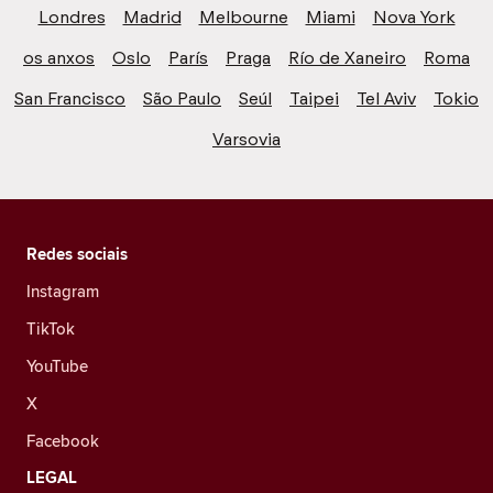
Londres
Madrid
Melbourne
Miami
Nova York
os anxos
Oslo
París
Praga
Río de Xaneiro
Roma
San Francisco
São Paulo
Seúl
Taipei
Tel Aviv
Tokio
Varsovia
Redes sociais
Instagram
TikTok
YouTube
X
Facebook
LEGAL