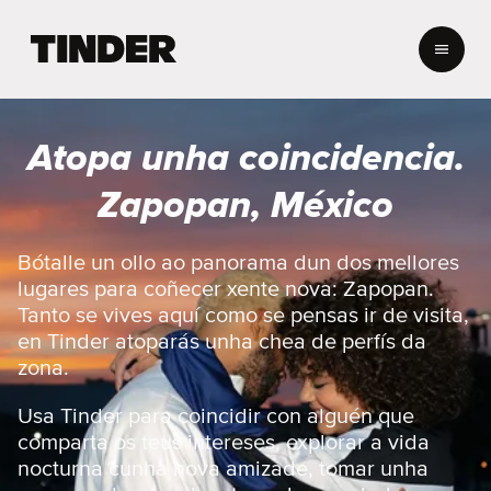
T
i
n
d
e
Atopa unha coincidencia.
r
H
Zapopan, México
o
m
e
Bótalle un ollo ao panorama dun dos mellores
lugares para coñecer xente nova: Zapopan.
Tanto se vives aquí como se pensas ir de visita,
en Tinder atoparás unha chea de perfís da
zona.
Usa Tinder para coincidir con alguén que
comparta os teus intereses, explorar a vida
nocturna cunha nova amizade, tomar unha