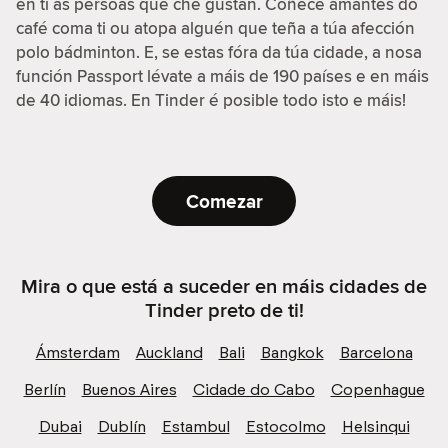
en ti as persoas que che gustan. Coñece amantes do
café coma ti ou atopa alguén que teña a túa afección
polo bádminton. E, se estas fóra da túa cidade, a nosa
función Passport lévate a máis de 190 países e en máis
de 40 idiomas. En Tinder é posible todo isto e máis!
Comezar
Mira o que está a suceder en máis cidades de
Tinder preto de ti!
Ámsterdam
Auckland
Bali
Bangkok
Barcelona
Berlín
Buenos Aires
Cidade do Cabo
Copenhague
Dubai
Dublín
Estambul
Estocolmo
Helsinqui