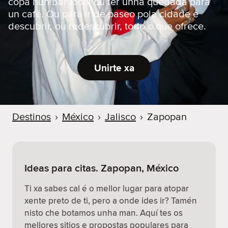
copa nun bar local ou ter unha quedada para
un café. Ou para ir de paseo pola cidade e
descubrir, ou redescubrir, todo o que ofrece.
Unirte xa
Destinos
›
México
›
Jalisco
›
Zapopan
Ideas para citas. Zapopan, México
Ti xa sabes cal é o mellor lugar para atopar
xente preto de ti, pero a onde ides ir? Tamén
nisto che botamos unha man. Aquí tes os
mellores sitios e propostas populares para