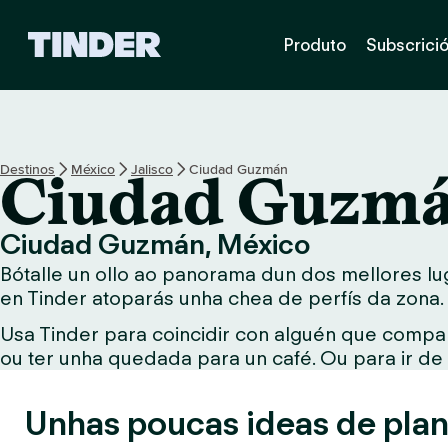
T
Produto
Subscrici
i
n
d
e
r
H
Destinos
México
Jalisco
Ciudad Guzmán
Ciudad Guzm
o
m
e
Ciudad Guzmán, México
Bótalle un ollo ao panorama dun dos mellores lu
en Tinder atoparás unha chea de perfís da zona.
Usa Tinder para coincidir con alguén que compar
ou ter unha quedada para un café. Ou para ir de
Unhas poucas ideas de plan