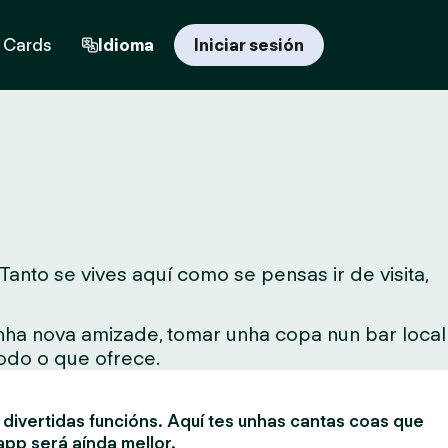
t Cards
Idioma
Iniciar sesión
nto se vives aquí como se pensas ir de visita,
unha nova amizade, tomar unha copa nun bar local
todo o que ofrece.
divertidas funcións. Aquí tes unhas cantas coas que
app será aínda mellor.