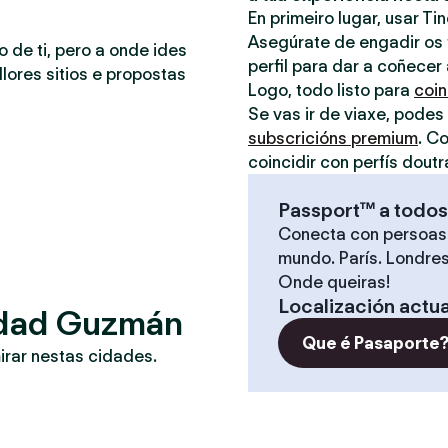
En primeiro lugar, usar Ti
Asegúrate de engadir os t
o de ti, pero a onde ides
perfil para dar a coñecer
lores sitios e propostas
Logo, todo listo para
coin
Se vas ir de viaxe, podes
subscricións premium
. C
coincidir con perfís doutr
Passport™ a todos
Conecta con persoas
mundo. París. Londres
Onde queiras!
Localización actua
iudad Guzmán
Que é Pasaporte
irar nestas cidades.