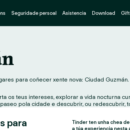
óns
Seguridade persoal
Asistencia
Download
Gif
án
gares para coñecer xente nova: Ciudad Guzmán. Ta
ta os teus intereses, explorar a vida nocturna c
 paseo pola cidade e descubrir, ou redescubrir, 
s para
Tinder ten unha chea de 
a túa experiencia nesta 