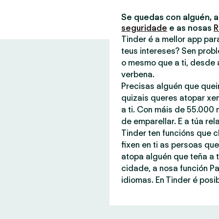
Se quedas con alguén, 
seguridade
e as nosas
R
Tinder é a mellor app pa
teus intereses? Sen probl
o mesmo que a ti, desde 
verbena.
Precisas alguén que quei
quizais queres atopar xe
a ti. Con máis de 55.000 
de emparellar. E a túa rel
Tinder ten funcións que c
fixen en ti as persoas q
atopa alguén que teña a t
cidade, a nosa función P
idiomas. En Tinder é posib