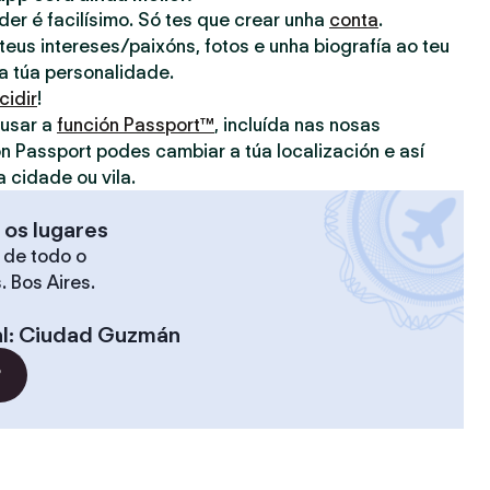
nder é facilísimo. Só tes que crear unha
conta
.
eus intereses/paixóns, fotos e unha biografía ao teu
 a túa personalidade.
cidir
!
 usar a
función Passport™
, incluída nas nosas
on Passport podes cambiar a túa localización e así
a cidade ou vila.
 os lugares
 de todo o
. Bos Aires.
l
:
Ciudad Guzmán
?