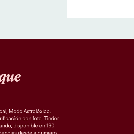
que
al, Modo Astrolóxico,
ificación con foto, Tinder
mundo, dispoñible en 190
idencias desde a primeiro