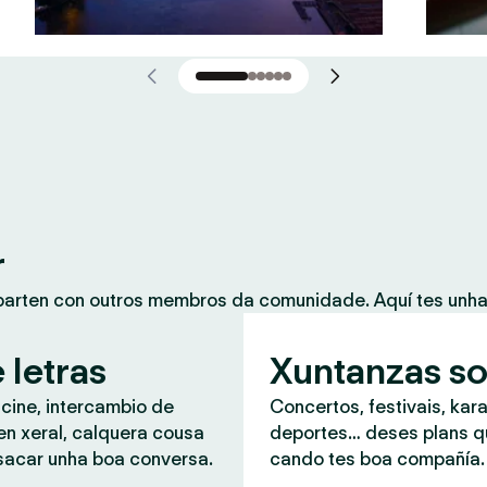
r
mparten con outros membros da comunidade. Aquí tes unh
 letras
Xuntanzas so
 cine, intercambio de
Concertos, festivais, kar
en xeral, calquera cousa
deportes… deses plans 
sacar unha boa conversa.
cando tes boa compañía.