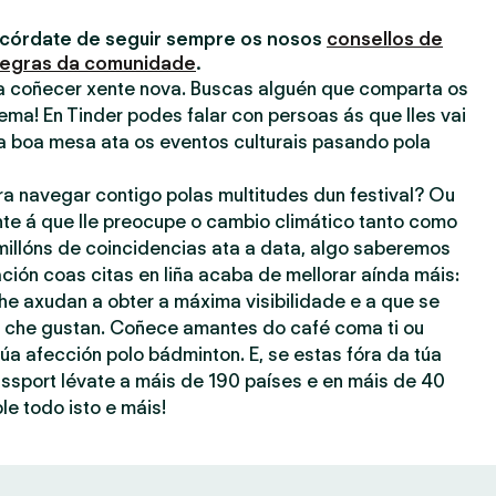
acórdate de seguir sempre os nosos
consellos de
egras da comunidade
.
ra coñecer xente nova. Buscas alguén que comparta os
ema! En Tinder podes falar con persoas ás que lles vai
a boa mesa ata os eventos culturais pasando pola
ra navegar contigo polas multitudes dun festival? Ou
nte á que lle preocupe o cambio climático tanto como
millóns de coincidencias ata a data, algo saberemos
ación coas citas en liña acaba de mellorar aínda máis:
he axudan a obter a máxima visibilidade e a que se
ue che gustan. Coñece amantes do café coma ti ou
úa afección polo bádminton. E, se estas fóra da túa
assport lévate a máis de 190 países e en máis de 40
le todo isto e máis!