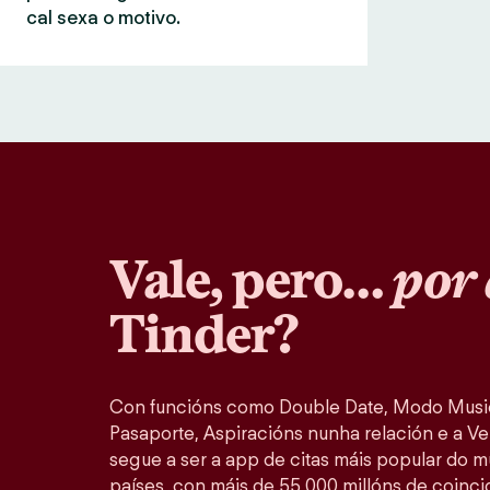
cal sexa o motivo.
Vale, pero…
por 
Tinder?
Con funcións como Double Date, Modo Music
Pasaporte, Aspiracións nunha relación e a Ver
segue a ser a app de citas máis popular do 
países, con máis de 55 000 millóns de coinc