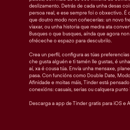
deslizamento. Detrás de cada unha desas coi
persoa real, e ese sempre foi o obxectivo. É
que doutro modo non coñecerías: un novo fr
viaxar, ou unha historia que medra ata convert
Busques o que busques, aínda que agora non 
ofréceche o espazo para descubrilo.
Crea un perfil, configura as túas preferencia
che gusta alguén e ti tamén lle gustas, é unha
aí, xa é cousa túa. Envía unha mensaxe, plan
pasa. Con funcións como Double Date, Modo 
Afinidade e moitas máis, Tinder está pensado
conexións: casuais, serias ou calquera punto 
Descarga a app de Tinder gratis para iOS e A