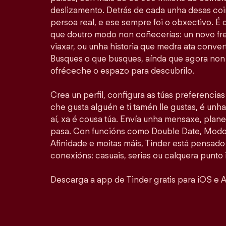
deslizamento. Detrás de cada unha desas coi
persoa real, e ese sempre foi o obxectivo. É
que doutro modo non coñecerías: un novo fr
viaxar, ou unha historia que medra ata convert
Busques o que busques, aínda que agora non 
ofréceche o espazo para descubrilo.
Crea un perfil, configura as túas preferencia
che gusta alguén e ti tamén lle gustas, é unha
aí, xa é cousa túa. Envía unha mensaxe, plan
pasa. Con funcións como Double Date, Modo 
Afinidade e moitas máis, Tinder está pensado
conexións: casuais, serias ou calquera punto 
Descarga a app de Tinder gratis para iOS e A