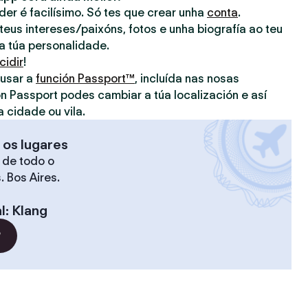
nder é facilísimo. Só tes que crear unha
conta
.
eus intereses/paixóns, fotos e unha biografía ao teu
 a túa personalidade.
cidir
!
 usar a
función Passport™
, incluída nas nosas
on Passport podes cambiar a túa localización e así
a cidade ou vila.
 os lugares
 de todo o
. Bos Aires.
l
:
Klang
?