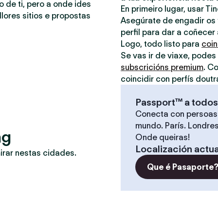
o de ti, pero a onde ides
En primeiro lugar, usar Ti
lores sitios e propostas
Asegúrate de engadir os t
perfil para dar a coñecer
Logo, todo listo para
coin
Se vas ir de viaxe, podes
subscricións premium
. C
coincidir con perfís doutr
Passport™ a todos
Conecta con persoas
mundo. París. Londres
ng
Onde queiras!
Localización actua
irar nestas cidades.
Que é Pasaporte