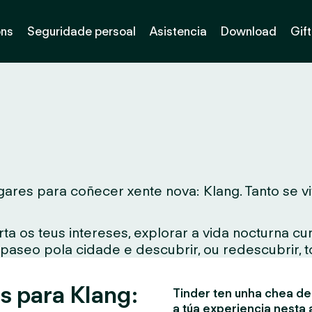
óns
Seguridade persoal
Asistencia
Download
Gif
ares para coñecer xente nova: Klang. Tanto se viv
ta os teus intereses, explorar a vida nocturna c
 paseo pola cidade e descubrir, ou redescubrir, 
s para Klang:
Tinder ten unha chea de 
a túa experiencia nesta 