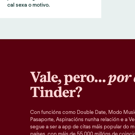
cal sexa o motivo.
Vale, pero…
por 
Tinder?
Con funcións como Double Date, Modo Music
Pasaporte, Aspiracións nunha relación e a Ver
segue a ser a app de citas máis popular do 
países, con máis de 55 000 millóns de coinc