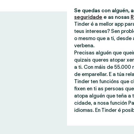
Se quedas con alguén, 
seguridade
e as nosas
R
Tinder é a mellor app pa
teus intereses? Sen probl
o mesmo que a ti, desde 
verbena.
Precisas alguén que quei
quizais queres atopar xe
a ti. Con máis de 55.000 
de emparellar. E a túa rel
Tinder ten funcións que c
fixen en ti as persoas q
atopa alguén que teña a t
cidade, a nosa función P
idiomas. En Tinder é posib