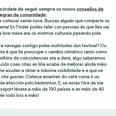
acórdate de seguir sempre os nosos
consellos de
egras da comunidade
.
ra coñecer xente nova. Buscas alguén que comparta os
ema! En Tinder podes falar con persoas ás que lles vai
a boa mesa ata os eventos culturais pasando pola
ra navegar contigo polas multitudes dun festival? Ou
nte á que lle preocupe o cambio climático tanto como
millóns de coincidencias ata a data, algo saberemos
ación coas citas en liña acaba de mellorar aínda máis:
he axudan a obter a máxima visibilidade e a que se
ue che gustan. Coñece amantes do café coma ti ou
úa afección polo bádminton. E, se estas fóra da túa
assport lévate a máis de 190 países e en máis de 40
le todo isto e máis!