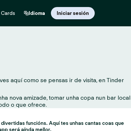
t Cards
Idioma
Iniciar sesión
es aquí como se pensas ir de visita, en Tinder
unha nova amizade, tomar unha copa nun bar local
todo o que ofrece.
divertidas funcións. Aquí tes unhas cantas coas que
app será aínda mellor.