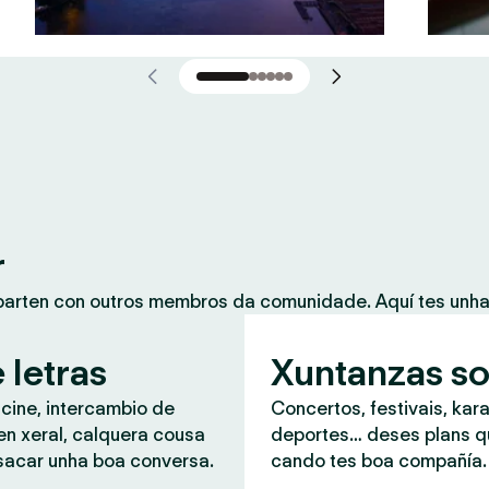
r
mparten con outros membros da comunidade. Aquí tes unh
 letras
Xuntanzas so
 cine, intercambio de
Concertos, festivais, kar
en xeral, calquera cousa
deportes… deses plans 
sacar unha boa conversa.
cando tes boa compañía.