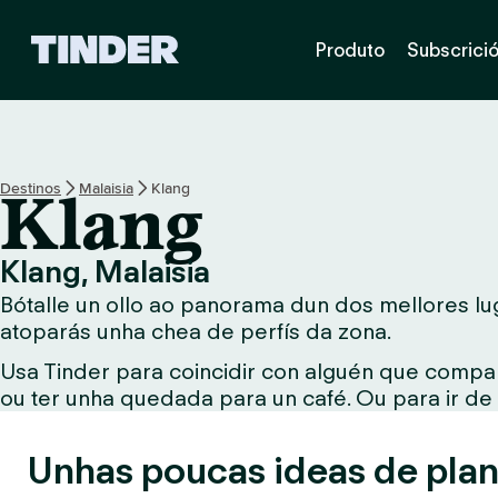
T
Produto
Subscrici
i
n
d
e
r
H
Destinos
Malaisia
Klang
Klang
o
m
e
Klang, Malaisia
Bótalle un ollo ao panorama dun dos mellores lug
atoparás unha chea de perfís da zona.
Usa Tinder para coincidir con alguén que compar
ou ter unha quedada para un café. Ou para ir de
Unhas poucas ideas de plan