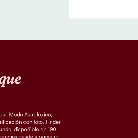
que
al, Modo Astrolóxico,
ificación con foto, Tinder
mundo, dispoñible en 190
idencias desde a primeiro