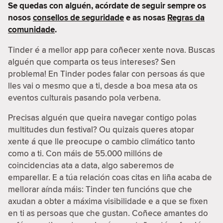
Se quedas con alguén, acórdate de seguir sempre os
nosos
consellos de seguridade
e as nosas
Regras da
comunidade
.
Tinder é a mellor app para coñecer xente nova. Buscas
alguén que comparta os teus intereses? Sen
problema! En Tinder podes falar con persoas ás que
lles vai o mesmo que a ti, desde a boa mesa ata os
eventos culturais pasando pola verbena.
Precisas alguén que queira navegar contigo polas
multitudes dun festival? Ou quizais queres atopar
xente á que lle preocupe o cambio climático tanto
como a ti. Con máis de 55.000 millóns de
coincidencias ata a data, algo saberemos de
emparellar. E a túa relación coas citas en liña acaba de
mellorar aínda máis: Tinder ten funcións que che
axudan a obter a máxima visibilidade e a que se fixen
en ti as persoas que che gustan. Coñece amantes do