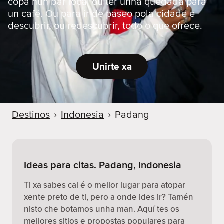
copa nun bar local ou ter unha quedada para
un café. Ou para ir de paseo pola cidade e
descubrir, ou redescubrir, todo o que ofrece.
Unirte xa
Destinos
›
Indonesia
›
Padang
Ideas para citas. Padang, Indonesia
Ti xa sabes cal é o mellor lugar para atopar
xente preto de ti, pero a onde ides ir? Tamén
nisto che botamos unha man. Aquí tes os
mellores sitios e propostas populares para