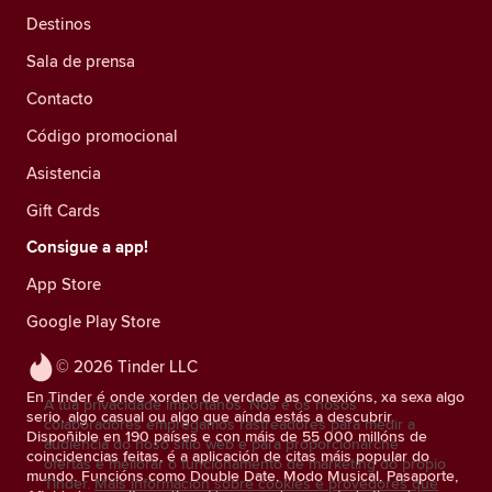
Destinos
Sala de prensa
Contacto
Código promocional
Asistencia
Gift Cards
Consigue a app!
App Store
Google Play Store
© 2026 Tinder LLC
En Tinder é onde xorden de verdade as conexións, xa sexa algo
A túa privacidade impórtanos. Nós e os nosos
serio, algo casual ou algo que aínda estás a descubrir.
colaboradores empregamos rastreadores para medir a
Dispoñible en 190 países e con máis de 55 000 millóns de
audiencia do noso sitio web e para proporcionarche
coincidencias feitas, é a aplicación de citas máis popular do
ofertas e mellorar o funcionamento de marketing do propio
mundo. Funcións como Double Date, Modo Musical, Pasaporte,
Tinder.
Máis información sobre cookies e provedores que