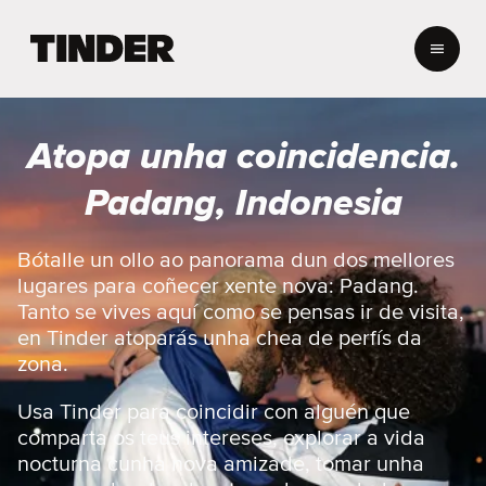
T
i
n
d
e
Atopa unha coincidencia.
r
H
Padang, Indonesia
o
m
e
Bótalle un ollo ao panorama dun dos mellores
lugares para coñecer xente nova: Padang.
Tanto se vives aquí como se pensas ir de visita,
en Tinder atoparás unha chea de perfís da
zona.
Usa Tinder para coincidir con alguén que
comparta os teus intereses, explorar a vida
nocturna cunha nova amizade, tomar unha