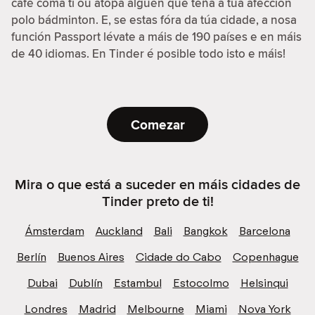
café coma ti ou atopa alguén que teña a túa afección
polo bádminton. E, se estas fóra da túa cidade, a nosa
función Passport lévate a máis de 190 países e en máis
de 40 idiomas. En Tinder é posible todo isto e máis!
Comezar
Mira o que está a suceder en máis cidades de
Tinder preto de ti!
Ámsterdam
Auckland
Bali
Bangkok
Barcelona
Berlín
Buenos Aires
Cidade do Cabo
Copenhague
Dubai
Dublín
Estambul
Estocolmo
Helsinqui
Londres
Madrid
Melbourne
Miami
Nova York