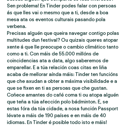
Sen problema! En Tinder podes falar con persoas
ás que lles vai o mesmo que a ti, desde a boa
mesa ata os eventos culturais pasando pola
verbena.
Precisas alguén que queira navegar contigo polas
multitudes dun festival? Ou quizais queres atopar
xente á que lle preocupe o cambio climático tanto
como a ti. Con máis de 55.000 millóns de
coincidencias ata a data, algo saberemos de
emparellar. E a túa relación coas citas en liña
acaba de mellorar aínda máis: Tinder ten funcións
que che axudan a obter a máxima visibilidade e a
que se fixen en ti as persoas que che gustan.
Coñece amantes do café coma ti ou atopa alguén
que teña a túa afección polo bádminton. E, se
estas fóra da túa cidade, a nosa función Passport
lévate a máis de 190 países e en máis de 40
idiomas. En Tinder é posible todo isto e máis!