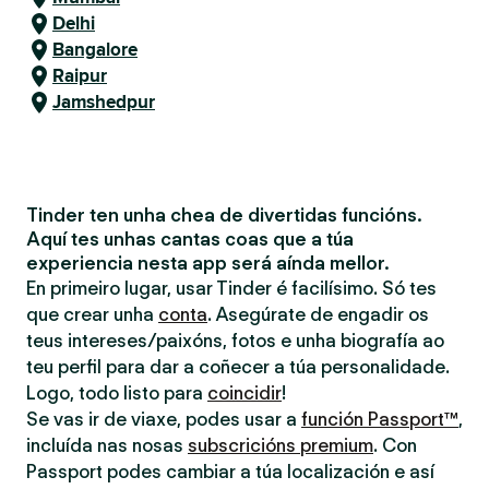
Delhi
Bangalore
Raipur
Jamshedpur
Tinder ten unha chea de divertidas funcións.
Aquí tes unhas cantas coas que a túa
experiencia nesta app será aínda mellor.
En primeiro lugar, usar Tinder é facilísimo. Só tes
que crear unha
conta
. Asegúrate de engadir os
teus intereses/paixóns, fotos e unha biografía ao
teu perfil para dar a coñecer a túa personalidade.
Logo, todo listo para
coincidir
!
Se vas ir de viaxe, podes usar a
función Passport™
,
incluída nas nosas
subscricións premium
. Con
Passport podes cambiar a túa localización e así