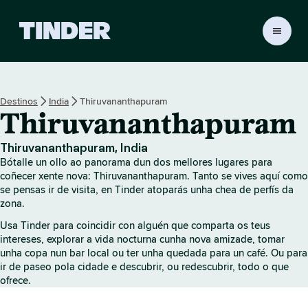
T
i
n
d
e
Destinos
India
Thiruvananthapuram
r
Thiruvananthapuram
H
o
m
Thiruvananthapuram, India
e
Bótalle un ollo ao panorama dun dos mellores lugares para
coñecer xente nova: Thiruvananthapuram. Tanto se vives aquí como
se pensas ir de visita, en Tinder atoparás unha chea de perfís da
zona.
Usa Tinder para coincidir con alguén que comparta os teus
intereses, explorar a vida nocturna cunha nova amizade, tomar
unha copa nun bar local ou ter unha quedada para un café. Ou para
ir de paseo pola cidade e descubrir, ou redescubrir, todo o que
ofrece.