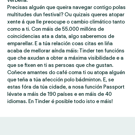
verbena.
Precisas alguén que queira navegar contigo polas
multitudes dun festival? Ou quizais queres atopar
xente á que lle preocupe o cambio climático tanto
como a ti. Con máis de 55.000 millóns de
coincidencias ata a data, algo saberemos de
emparellar. E a túa relación coas citas en liña
acaba de mellorar aínda máis: Tinder ten funcións
que che axudan a obter a máxima visibilidade e a
que se fixen en ti as persoas que che gustan.
Coñece amantes do café coma ti ou atopa alguén
que teña a túa afección polo bádminton. E, se
estas fóra da túa cidade, a nosa función Passport
lévate a máis de 190 países e en máis de 40
idiomas. En Tinder é posible todo isto e máis!