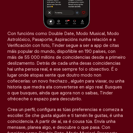
Con funcións como Double Date, Modo Musical, Modo
Astrolóxico, Pasaporte, Aspiracións nunha relación e a
Verificación con foto, Tinder segue a ser a app de citas
máis popular do mundo, dispoñible en 190 países, con
máis de 55 000 millóns de coincidencias desde a primeiro
deslizamento. Detrás de cada unha desas coincidencias
hai unha persoa real, e ese sempre foi o obxectivo. É o
lugar onde atopas xente que doutro modo non
coñecerías: un novo frechazo , alguén para viaxar, ou unha
historia que medra ata converterse en algo real. Busques
o que busques, aínda que agora non o saibas, Tinder
ofréceche o espazo para descubrilo.
Crea un perfil, configura as túas preferencias e comeza a
escoller. Se che gusta alguén e ti tamén lle gustas, é unha
coincidencia. A partir de aí, xa é cousa túa. Envía unha
mensaxe, planea algo, e descubre o que pasa. Con