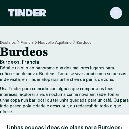
T
i
n
d
e
Destinos
Francia
Nouvelle-Aquitaine
Burdeos
r
Burdeos
H
o
m
Burdeos, Francia
e
Bótalle un ollo ao panorama dun dos mellores lugares para
coñecer xente nova: Burdeos. Tanto se vives aquí como se pensas
ir de visita, en Tinder atoparás unha chea de perfís da zona.
Usa Tinder para coincidir con alguén que comparta os teus
intereses, explorar a vida nocturna cunha nova amizade, tomar
unha copa nun bar local ou ter unha quedada para un café. Ou para
ir de paseo pola cidade e descubrir, ou redescubrir, todo o que
ofrece.
Unhas poucas ideas de plans para Burdeos: