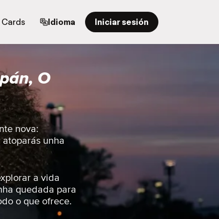
t Cards
Idioma
Iniciar sesión
pán, O
nte nova:
r atoparás unha
xplorar a vida
unha quedada para
odo o que ofrece.