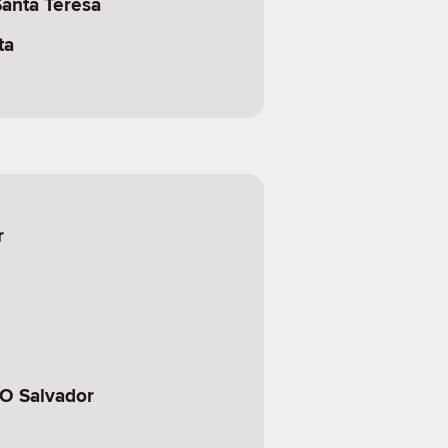
Santa Teresa
ta
r
 O Salvador