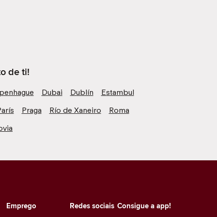
 de ti!
penhague
Dubai
Dublín
Estambul
arís
Praga
Río de Xaneiro
Roma
ovia
Emprego
Redes sociais
Consigue a app!