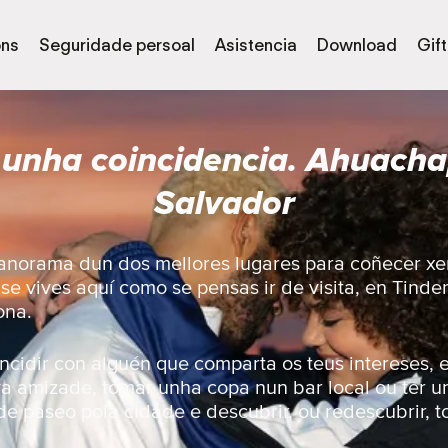
óns
Seguridade persoal
Asistencia
Download
Gif
 unha coincidencia. Ahuacha
Salvador
panorama dun dos mellores lugares para coñecer xe
e vives aquí como se pensas ir de visita, en Tinde
ona.
ncidir con alguén que comparta os teus intereses, e
a amizade, tomar unha copa nun bar local ou ter 
 de paseo pola cidade e descubrir, ou redescubrir, t