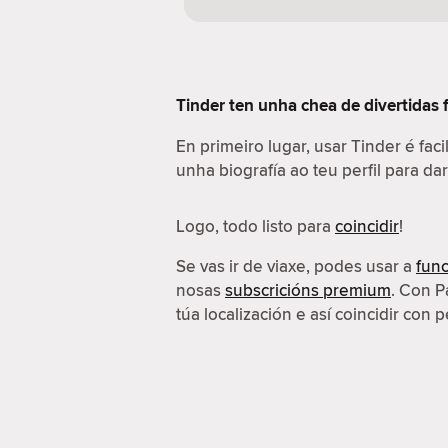
Tinder ten unha chea de divertidas 
En primeiro lugar, usar Tinder é fac
unha biografía ao teu perfil para da
Logo, todo listo para
coincidir
!
Se vas ir de viaxe, podes usar a
func
nosas
subscricións premium
. Con P
túa localización e así coincidir con p