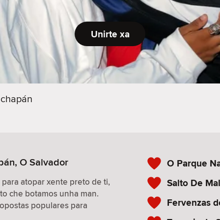
Unirte xa
chapán
pán, O Salvador
O Parque Na
 para atopar xente preto de ti,
Salto De Ma
isto che botamos unha man.
Fervenzas d
propostas populares para