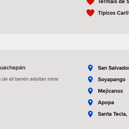
Termais de 
Tipicos Carli
Ahuachapán
San Salvado
Soyapango
 de alí tamén adoitan mirar
Mejicanos
Apopa
Santa Tecla,