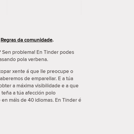
s
Regras da comunidade
.
s? Sen problema! En Tinder podes
 pasando pola verbena.
topar xente á que lle preocupe o
 saberemos de emparellar. E a túa
obter a máxima visibilidade e a que
 teña a túa afección polo
e en máis de 40 idiomas. En Tinder é