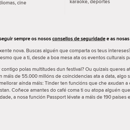
karaoke, deportes
diomas, cine
 seguir sempre os nosos
consellos de seguridade
e as nosa
 xente nova. Buscas alguén que comparta os teus interese
 mesmo que a ti, desde a boa mesa ata os eventos culturais
contigo polas multitudes dun festival? Ou quizais queres a
on máis de 55.000 millóns de coincidencias ata a data, algo
e mellorar aínda máis: Tinder ten funcións que che axudan a 
ustan. Coñece amantes do café coma ti ou atopa alguén que
cidade, a nosa función Passport lévate a máis de 190 países 