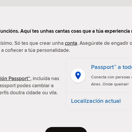
funcións. Aquí tes unhas cantas coas que a túa experiencia 
ilísimo. Só tes que crear unha
conta
. Asegúrate de engadir o
r a coñecer a túa personalidade.
Passport™ a tod
Conecta con persoas d
ión Passport™
, incluída nas
Aires. Onde queiras!
assport podes cambiar a
erfís doutra cidade ou vila.
Localización actual