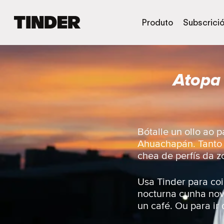
T
Produto
Subscrici
i
n
d
e
Atopa
r
H
o
m
e
Bótalle un ollo ao 
Ahuachapán. Tanto s
chea de perfís da z
Usa Tinder para coi
nocturna cunha nov
un café. Ou para ir