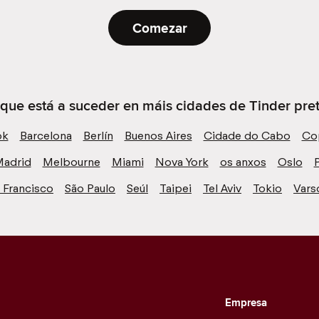
Comezar
 que está a suceder en máis cidades de Tinder preto
ok
Barcelona
Berlín
Buenos Aires
Cidade do Cabo
Co
adrid
Melbourne
Miami
Nova York
os anxos
Oslo
P
 Francisco
São Paulo
Seúl
Taipei
Tel Aviv
Tokio
Vars
Empresa