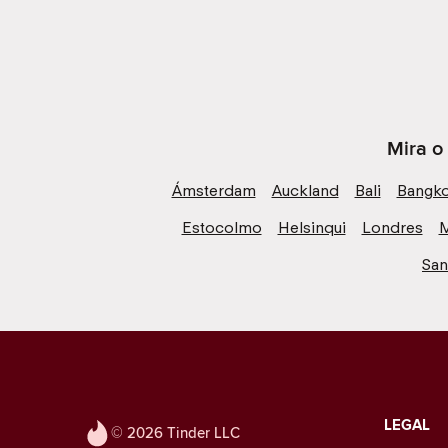
Mira o
Ámsterdam
Auckland
Bali
Bangk
Estocolmo
Helsinqui
Londres
M
San
LEGAL
© 2026 Tinder LLC