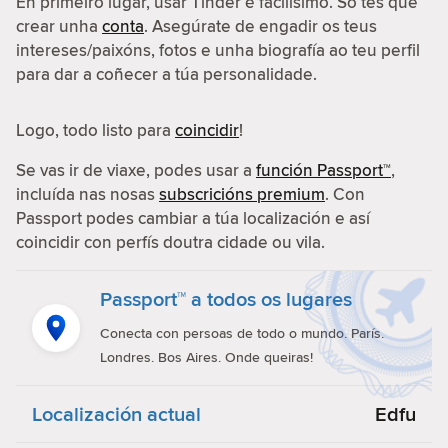
En primeiro lugar, usar Tinder é facilísimo. Só tes que
crear unha
conta
. Asegúrate de engadir os teus
intereses/paixóns, fotos e unha biografía ao teu perfil
para dar a coñecer a túa personalidade.
Logo, todo listo para
coincidir
!
Se vas ir de viaxe, podes usar a
función Passport™
,
incluída nas nosas
subscricións premium
. Con
Passport podes cambiar a túa localización e así
coincidir con perfís doutra cidade ou vila.
Passport™ a todos os lugares
Conecta con persoas de todo o mundo. París.
Londres. Bos Aires. Onde queiras!
Localización actual
Edfu