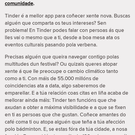
comunidade
.
Tinder é a mellor app para coñecer xente nova. Buscas
alguén que comparta os teus intereses? Sen
problema! En Tinder podes falar con persoas ás que
lles vai o mesmo que a ti, desde a boa mesa ata os
eventos culturais pasando pola verbena.
Precisas alguén que queira navegar contigo polas
multitudes dun festival? Ou quizais queres atopar
xente á que lle preocupe o cambio climático tanto
como a ti. Con máis de 55.000 millóns de
coincidencias ata a data, algo saberemos de
emparellar. E a túa relación coas citas en liña acaba de
mellorar aínda máis: Tinder ten funcións que che
axudan a obter a máxima visibilidade e a que se fixen
en ti as persoas que che gustan. Coñece amantes do
café coma ti ou atopa alguén que teña a túa afección
polo bádminton. E, se estas fóra da túa cidade, a nosa