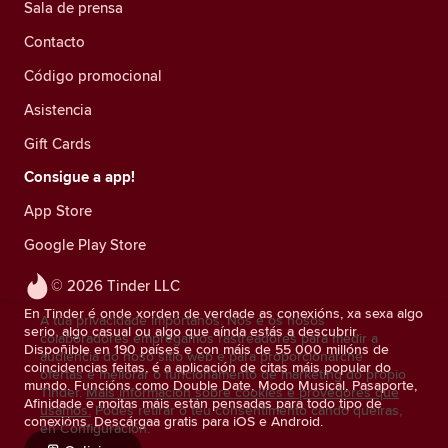
Sala de prensa
Contacto
Código promocional
Asistencia
Gift Cards
Consigue a app!
App Store
Google Play Store
© 2026 Tinder LLC
En Tinder é onde xorden de verdade as conexións, xa sexa algo
A túa privacidade impórtanos. Nós e os nosos
serio, algo casual ou algo que aínda estás a descubrir.
colaboradores empregamos rastreadores para medir a
Dispoñible en 190 países e con máis de 55 000 millóns de
audiencia do noso sitio web e para proporcionarche
coincidencias feitas, é a aplicación de citas máis popular do
ofertas e mellorar o funcionamento de marketing do propio
mundo. Funcións como Double Date, Modo Musical, Pasaporte,
Tinder.
Máis información sobre cookies e provedores que
Afinidade e moitas máis están pensadas para todo tipo de
usamos.
Podes retirar o teu consentimento cando queiras,
conexións. Descárgaa gratis para iOS e Android.
en Configuración.