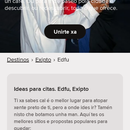
un café. Ou para ir de paseo pola cidade e
descubrir, ou redescubrir, todo o que ofrece.
Unirte xa
Destinos
›
Exipto
›
Edfu
Ideas para citas. Edfu, Exipto
Ti xa sabes cal é o mellor lugar para atopar
xente preto de ti, pero a onde ides ir? Tamén
nisto che botamos unha man. Aquí tes os
mellores sitios e propostas populares para
quedar: