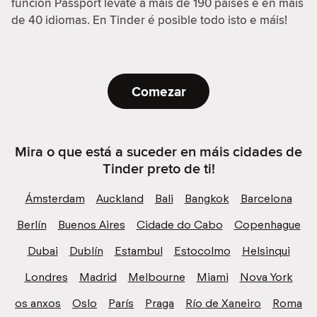
función Passport lévate a máis de 190 países e en máis
de 40 idiomas. En Tinder é posible todo isto e máis!
Comezar
Mira o que está a suceder en máis cidades de
Tinder preto de ti!
Ámsterdam
Auckland
Bali
Bangkok
Barcelona
Berlín
Buenos Aires
Cidade do Cabo
Copenhague
Dubai
Dublín
Estambul
Estocolmo
Helsinqui
Londres
Madrid
Melbourne
Miami
Nova York
os anxos
Oslo
París
Praga
Río de Xaneiro
Roma