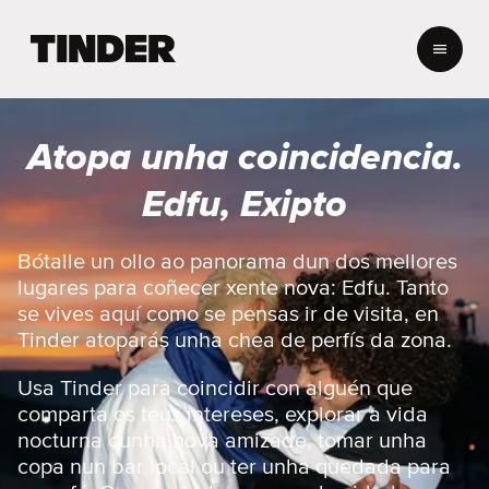
T
i
n
d
e
Atopa unha coincidencia.
r
H
Edfu, Exipto
o
m
e
Bótalle un ollo ao panorama dun dos mellores
lugares para coñecer xente nova: Edfu. Tanto
se vives aquí como se pensas ir de visita, en
Tinder atoparás unha chea de perfís da zona.
Usa Tinder para coincidir con alguén que
comparta os teus intereses, explorar a vida
nocturna cunha nova amizade, tomar unha
copa nun bar local ou ter unha quedada para